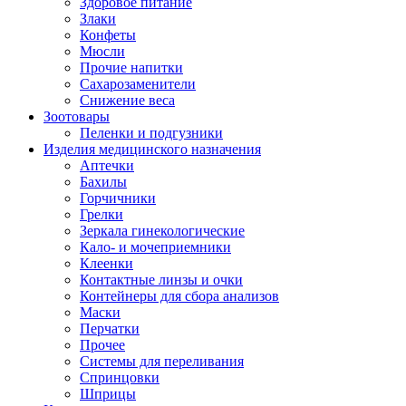
Здоровое питание
Злаки
Конфеты
Мюсли
Прочие напитки
Сахарозаменители
Снижение веса
Зоотовары
Пеленки и подгузники
Изделия медицинского назначения
Аптечки
Бахилы
Горчичники
Грелки
Зеркала гинекологические
Кало- и мочеприемники
Клеенки
Контактные линзы и очки
Контейнеры для сбора анализов
Маски
Перчатки
Прочее
Системы для переливания
Спринцовки
Шприцы