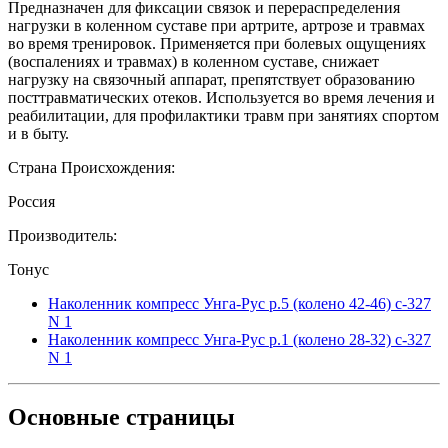
Предназначен для фиксации связок и перераспределения
нагрузки в коленном суставе при артрите, артрозе и травмах
во время тренировок. Применяется при болевых ощущениях
(воспалениях и травмах) в коленном суставе, снижает
нагрузку на связочный аппарат, препятствует образованию
посттравматических отеков. Используется во время лечения и
реабилитации, для профилактики травм при занятиях спортом
и в быту.
Страна Происхождения:
Россия
Производитель:
Тонус
Наколенник компресс Унга-Рус р.5 (колено 42-46) с-327
N 1
Наколенник компресс Унга-Рус р.1 (колено 28-32) с-327
N 1
Основные
страницы