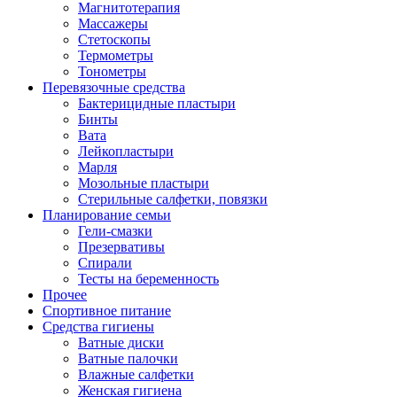
Магнитотерапия
Массажеры
Стетоскопы
Термометры
Тонометры
Перевязочные средства
Бактерицидные пластыри
Бинты
Вата
Лейкопластыри
Марля
Мозольные пластыри
Стерильные салфетки, повязки
Планирование семьи
Гели-смазки
Презервативы
Спирали
Тесты на беременность
Прочее
Спортивное питание
Средства гигиены
Ватные диски
Ватные палочки
Влажные салфетки
Женская гигиена