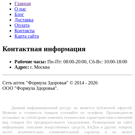
Главная
О нас
Блог
Доставка
Оплата
Контакты
Карта сайта
Контактная
информация
Рабочие часы:
Пн-Пт: 08:00-20:00, Сб-Вс: 10:00-18:00
Адрес:
г. Москва
Сеть аптек "Формула Здоровья" © 2014 - 2026
ООО "Формула Здоровья".
Данный информационный ресурс не является публичной офертой.
Наличие и стоимость товаров уточняйте по телефону. Производители
оставляют за собой право изменять технические характеристики и внешний
вид товаров без предварительного уведомления. Размещенная на сайте
информация: описания лекарственных средств, БАДов и других товаров,
носит исключительно ознакомительный характер и не может