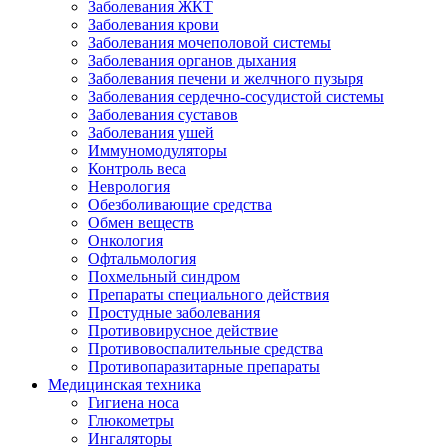
Заболевания ЖКТ
Заболевания крови
Заболевания мочеполовой системы
Заболевания органов дыхания
Заболевания печени и желчного пузыря
Заболевания сердечно-сосудистой системы
Заболевания суставов
Заболевания ушей
Иммуномодуляторы
Контроль веса
Неврология
Обезболивающие средства
Обмен веществ
Онкология
Офтальмология
Похмельный синдром
Препараты специального действия
Простудные заболевания
Противовирусное действие
Противовоспалительные средства
Противопаразитарные препараты
Медицинская техника
Гигиена носа
Глюкометры
Ингаляторы