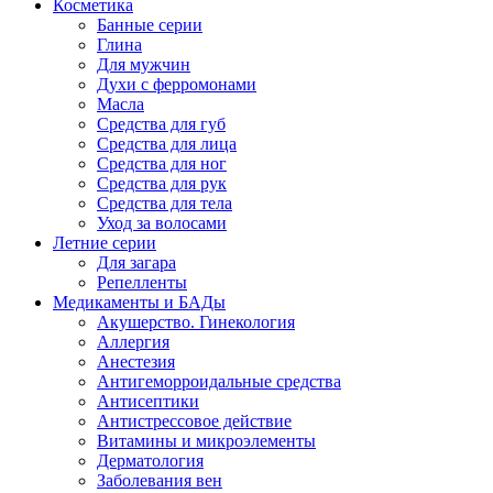
Косметика
Банные серии
Глина
Для мужчин
Духи с ферромонами
Масла
Средства для губ
Средства для лица
Средства для ног
Средства для рук
Средства для тела
Уход за волосами
Летние серии
Для загара
Репелленты
Медикаменты и БАДы
Акушерство. Гинекология
Аллергия
Анестезия
Антигеморроидальные средства
Антисептики
Антистрессовое действие
Витамины и микроэлементы
Дерматология
Заболевания вен