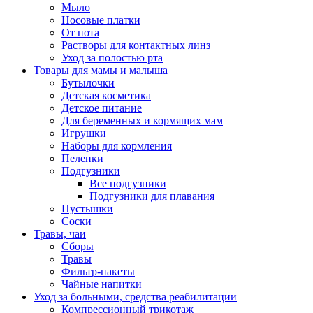
Мыло
Носовые платки
От пота
Растворы для контактных линз
Уход за полостью рта
Товары для мамы и малыша
Бутылочки
Детская косметика
Детское питание
Для беременных и кормящих мам
Игрушки
Наборы для кормления
Пеленки
Подгузники
Все подгузники
Подгузники для плавания
Пустышки
Соски
Травы, чаи
Сборы
Травы
Фильтр-пакеты
Чайные напитки
Уход за больными, средства реабилитации
Компрессионный трикотаж