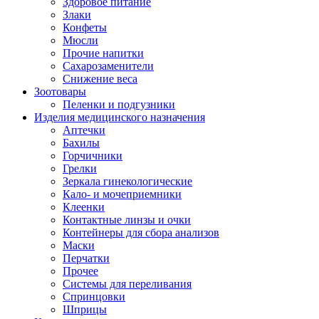
Здоровое питание
Злаки
Конфеты
Мюсли
Прочие напитки
Сахарозаменители
Снижение веса
Зоотовары
Пеленки и подгузники
Изделия медицинского назначения
Аптечки
Бахилы
Горчичники
Грелки
Зеркала гинекологические
Кало- и мочеприемники
Клеенки
Контактные линзы и очки
Контейнеры для сбора анализов
Маски
Перчатки
Прочее
Системы для переливания
Спринцовки
Шприцы