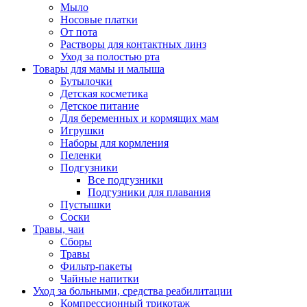
Мыло
Носовые платки
От пота
Растворы для контактных линз
Уход за полостью рта
Товары для мамы и малыша
Бутылочки
Детская косметика
Детское питание
Для беременных и кормящих мам
Игрушки
Наборы для кормления
Пеленки
Подгузники
Все подгузники
Подгузники для плавания
Пустышки
Соски
Травы, чаи
Сборы
Травы
Фильтр-пакеты
Чайные напитки
Уход за больными, средства реабилитации
Компрессионный трикотаж