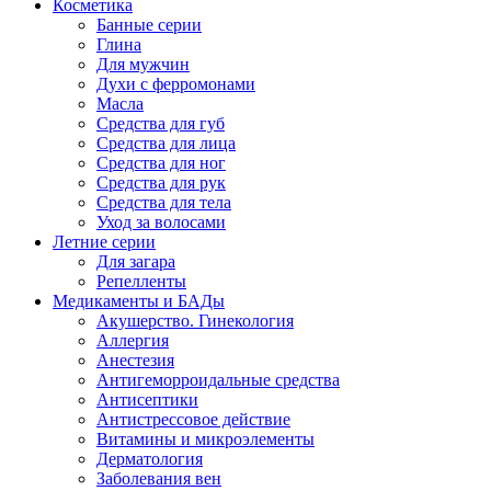
Косметика
Банные серии
Глина
Для мужчин
Духи с ферромонами
Масла
Средства для губ
Средства для лица
Средства для ног
Средства для рук
Средства для тела
Уход за волосами
Летние серии
Для загара
Репелленты
Медикаменты и БАДы
Акушерство. Гинекология
Аллергия
Анестезия
Антигеморроидальные средства
Антисептики
Антистрессовое действие
Витамины и микроэлементы
Дерматология
Заболевания вен