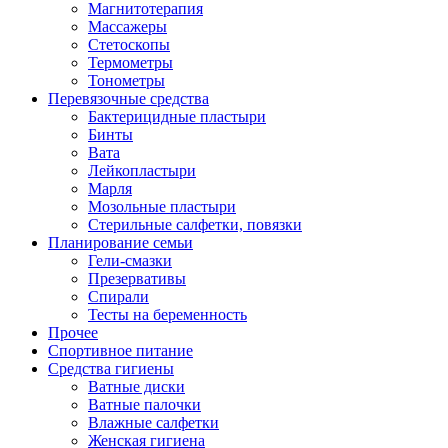
Магнитотерапия
Массажеры
Стетоскопы
Термометры
Тонометры
Перевязочные средства
Бактерицидные пластыри
Бинты
Вата
Лейкопластыри
Марля
Мозольные пластыри
Стерильные салфетки, повязки
Планирование семьи
Гели-смазки
Презервативы
Спирали
Тесты на беременность
Прочее
Спортивное питание
Средства гигиены
Ватные диски
Ватные палочки
Влажные салфетки
Женская гигиена