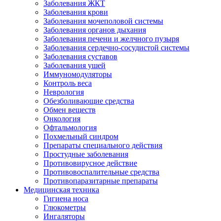
Заболевания ЖКТ
Заболевания крови
Заболевания мочеполовой системы
Заболевания органов дыхания
Заболевания печени и желчного пузыря
Заболевания сердечно-сосудистой системы
Заболевания суставов
Заболевания ушей
Иммуномодуляторы
Контроль веса
Неврология
Обезболивающие средства
Обмен веществ
Онкология
Офтальмология
Похмельный синдром
Препараты специального действия
Простудные заболевания
Противовирусное действие
Противовоспалительные средства
Противопаразитарные препараты
Медицинская техника
Гигиена носа
Глюкометры
Ингаляторы