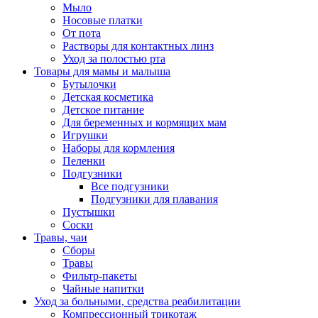
Мыло
Носовые платки
От пота
Растворы для контактных линз
Уход за полостью рта
Товары для мамы и малыша
Бутылочки
Детская косметика
Детское питание
Для беременных и кормящих мам
Игрушки
Наборы для кормления
Пеленки
Подгузники
Все подгузники
Подгузники для плавания
Пустышки
Соски
Травы, чаи
Сборы
Травы
Фильтр-пакеты
Чайные напитки
Уход за больными, средства реабилитации
Компрессионный трикотаж