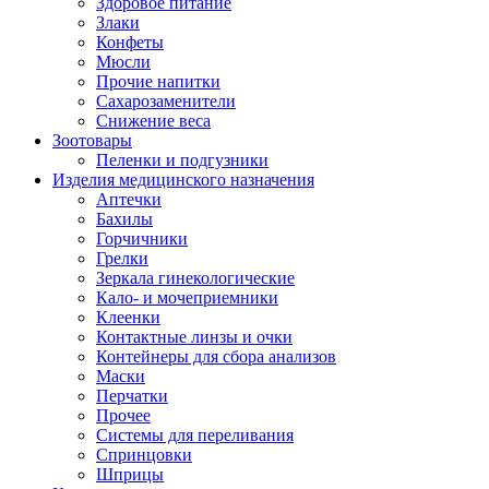
Здоровое питание
Злаки
Конфеты
Мюсли
Прочие напитки
Сахарозаменители
Снижение веса
Зоотовары
Пеленки и подгузники
Изделия медицинского назначения
Аптечки
Бахилы
Горчичники
Грелки
Зеркала гинекологические
Кало- и мочеприемники
Клеенки
Контактные линзы и очки
Контейнеры для сбора анализов
Маски
Перчатки
Прочее
Системы для переливания
Спринцовки
Шприцы