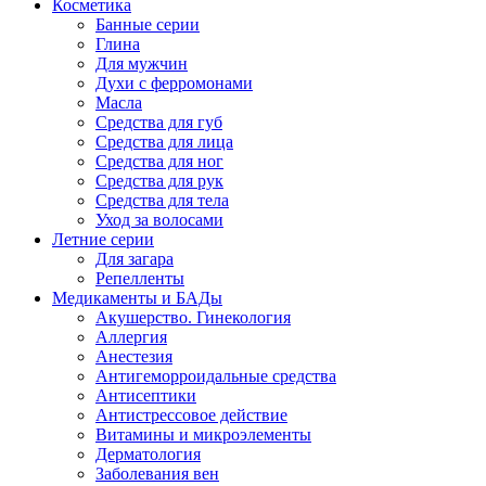
Косметика
Банные серии
Глина
Для мужчин
Духи с ферромонами
Масла
Средства для губ
Средства для лица
Средства для ног
Средства для рук
Средства для тела
Уход за волосами
Летние серии
Для загара
Репелленты
Медикаменты и БАДы
Акушерство. Гинекология
Аллергия
Анестезия
Антигеморроидальные средства
Антисептики
Антистрессовое действие
Витамины и микроэлементы
Дерматология
Заболевания вен