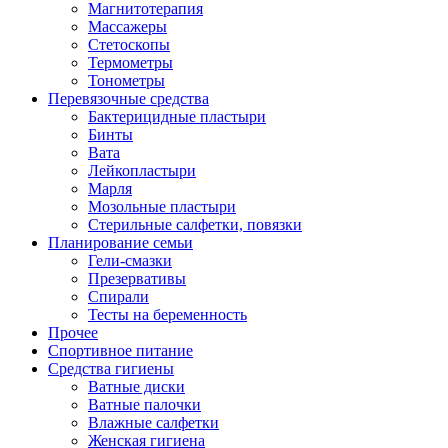
Магнитотерапия
Массажеры
Стетоскопы
Термометры
Тонометры
Перевязочные средства
Бактерицидные пластыри
Бинты
Вата
Лейкопластыри
Марля
Мозольные пластыри
Стерильные салфетки, повязки
Планирование семьи
Гели-смазки
Презервативы
Спирали
Тесты на беременность
Прочее
Спортивное питание
Средства гигиены
Ватные диски
Ватные палочки
Влажные салфетки
Женская гигиена