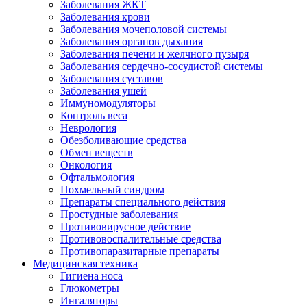
Заболевания ЖКТ
Заболевания крови
Заболевания мочеполовой системы
Заболевания органов дыхания
Заболевания печени и желчного пузыря
Заболевания сердечно-сосудистой системы
Заболевания суставов
Заболевания ушей
Иммуномодуляторы
Контроль веса
Неврология
Обезболивающие средства
Обмен веществ
Онкология
Офтальмология
Похмельный синдром
Препараты специального действия
Простудные заболевания
Противовирусное действие
Противовоспалительные средства
Противопаразитарные препараты
Медицинская техника
Гигиена носа
Глюкометры
Ингаляторы