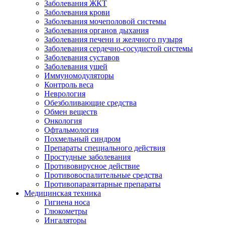
Заболевания ЖКТ
Заболевания крови
Заболевания мочеполовой системы
Заболевания органов дыхания
Заболевания печени и желчного пузыря
Заболевания сердечно-сосудистой системы
Заболевания суставов
Заболевания ушей
Иммуномодуляторы
Контроль веса
Неврология
Обезболивающие средства
Обмен веществ
Онкология
Офтальмология
Похмельный синдром
Препараты специального действия
Простудные заболевания
Противовирусное действие
Противовоспалительные средства
Противопаразитарные препараты
Медицинская техника
Гигиена носа
Глюкометры
Ингаляторы