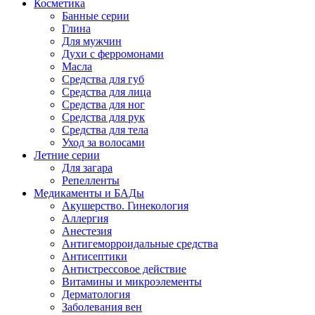
Косметика
Банные серии
Глина
Для мужчин
Духи с ферромонами
Масла
Средства для губ
Средства для лица
Средства для ног
Средства для рук
Средства для тела
Уход за волосами
Летние серии
Для загара
Репелленты
Медикаменты и БАДы
Акушерство. Гинекология
Аллергия
Анестезия
Антигеморроидальные средства
Антисептики
Антистрессовое действие
Витамины и микроэлементы
Дерматология
Заболевания вен