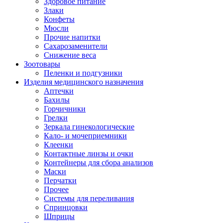
Здоровое питание
Злаки
Конфеты
Мюсли
Прочие напитки
Сахарозаменители
Снижение веса
Зоотовары
Пеленки и подгузники
Изделия медицинского назначения
Аптечки
Бахилы
Горчичники
Грелки
Зеркала гинекологические
Кало- и мочеприемники
Клеенки
Контактные линзы и очки
Контейнеры для сбора анализов
Маски
Перчатки
Прочее
Системы для переливания
Спринцовки
Шприцы