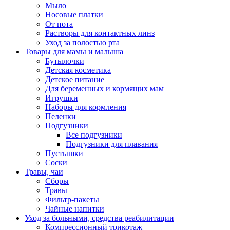
Мыло
Носовые платки
От пота
Растворы для контактных линз
Уход за полостью рта
Товары для мамы и малыша
Бутылочки
Детская косметика
Детское питание
Для беременных и кормящих мам
Игрушки
Наборы для кормления
Пеленки
Подгузники
Все подгузники
Подгузники для плавания
Пустышки
Соски
Травы, чаи
Сборы
Травы
Фильтр-пакеты
Чайные напитки
Уход за больными, средства реабилитации
Компрессионный трикотаж