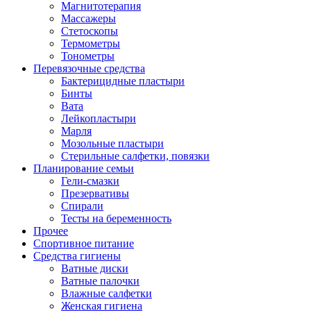
Магнитотерапия
Массажеры
Стетоскопы
Термометры
Тонометры
Перевязочные средства
Бактерицидные пластыри
Бинты
Вата
Лейкопластыри
Марля
Мозольные пластыри
Стерильные салфетки, повязки
Планирование семьи
Гели-смазки
Презервативы
Спирали
Тесты на беременность
Прочее
Спортивное питание
Средства гигиены
Ватные диски
Ватные палочки
Влажные салфетки
Женская гигиена