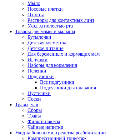
Мыло
Носовые платки
От пота
Растворы для контактных линз
Уход за полостью рта
Товары для мамы и малыша
Бутылочки
Детская косметика
Детское питание
Для беременных и кормящих мам
Игрушки
Наборы для кормления
Пеленки
Подгузники
Все подгузники
Подгузники для плавания
Пустышки
Соски
Травы, чаи
Сборы
Травы
Фильтр-пакеты
Чайные напитки
Уход за больными, средства реабилитации
Компрессионный трикотаж