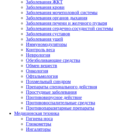
Заболевания ЖКТ
Заболевания крови
Заболевания мочеполовой системы
Заболевания органов дыхания
Заболевания печени и желчного пузыря
Заболевания сердечно-сосудистой системы
Заболевания суставов
Заболевания ушей
Иммуномодуляторы
Контроль веса
Неврология
Обезболивающие средства
Обмен веществ
Онкология
Офтальмология
Похмельный синдром
Препараты специального действия
Простудные заболевания
Противовирусное действие
Противовоспалительные средства
Противопаразитарные препараты
Медицинская техника
Гигиена носа
Глюкометры
Ингаляторы