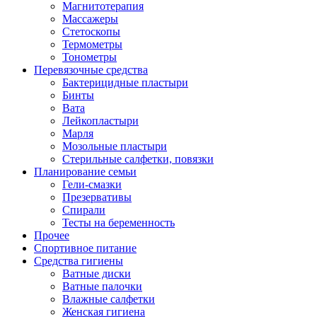
Магнитотерапия
Массажеры
Стетоскопы
Термометры
Тонометры
Перевязочные средства
Бактерицидные пластыри
Бинты
Вата
Лейкопластыри
Марля
Мозольные пластыри
Стерильные салфетки, повязки
Планирование семьи
Гели-смазки
Презервативы
Спирали
Тесты на беременность
Прочее
Спортивное питание
Средства гигиены
Ватные диски
Ватные палочки
Влажные салфетки
Женская гигиена