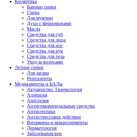
Косметика
Банные серии
Глина
Для мужчин
Духи с ферромонами
Масла
Средства для губ
Средства для лица
Средства для ног
Средства для рук
Средства для тела
Уход за волосами
Летние серии
Для загара
Репелленты
Медикаменты и БАДы
Акушерство. Гинекология
Аллергия
Анестезия
Антигеморроидальные средства
Антисептики
Антистрессовое действие
Витамины и микроэлементы
Дерматология
Заболевания вен