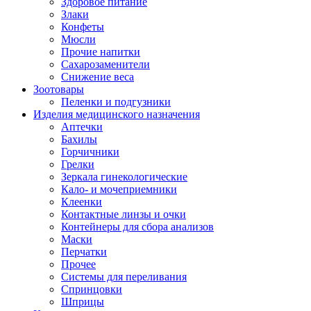
Здоровое питание
Злаки
Конфеты
Мюсли
Прочие напитки
Сахарозаменители
Снижение веса
Зоотовары
Пеленки и подгузники
Изделия медицинского назначения
Аптечки
Бахилы
Горчичники
Грелки
Зеркала гинекологические
Кало- и мочеприемники
Клеенки
Контактные линзы и очки
Контейнеры для сбора анализов
Маски
Перчатки
Прочее
Системы для переливания
Спринцовки
Шприцы