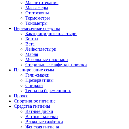
Магнитотерапия
Массажеры
Стетоскопы
Термометры
Тонометры
Перевязочные средства
Бактерицидные пластыри
Бинты
Вата
Лейкопластыри
Марля
Мозольные пластыри
Стерильные салфетки, повязки
Планирование семьи
Гели-смазки
Презервативы
Спирали
Тесты на беременность
Прочее
Спортивное питание
Средства гигиены
Ватные диски
Ватные палочки
Влажные салфетки
Женская гигиена