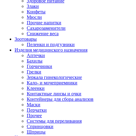
Здоровое питание
Злаки
Конфеты
Мюсли
Прочие напитки
Сахарозаменители
Снижение веса
Зоотовары
Пеленки и подгузники
Изделия медицинского назначения
Аптечки
Бахилы
Горчичники
Грелки
Зеркала гинекологические
Кало- и мочеприемники
Клеенки
Контактные линзы и очки
Контейнеры для сбора анализов
Маски
Перчатки
Прочее
Системы для переливания
Спринцовки
Шприцы