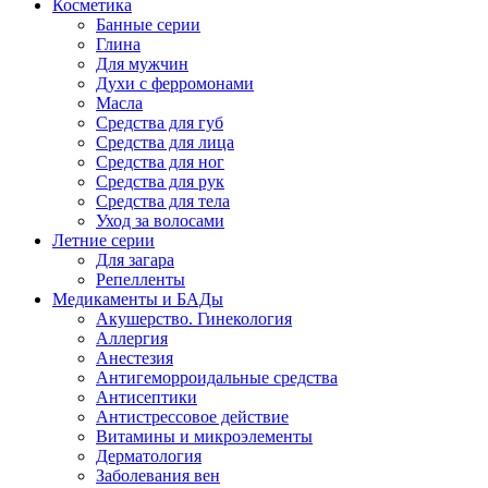
Косметика
Банные серии
Глина
Для мужчин
Духи с ферромонами
Масла
Средства для губ
Средства для лица
Средства для ног
Средства для рук
Средства для тела
Уход за волосами
Летние серии
Для загара
Репелленты
Медикаменты и БАДы
Акушерство. Гинекология
Аллергия
Анестезия
Антигеморроидальные средства
Антисептики
Антистрессовое действие
Витамины и микроэлементы
Дерматология
Заболевания вен