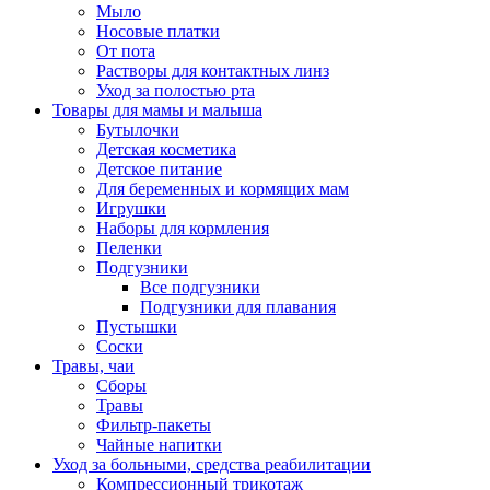
Мыло
Носовые платки
От пота
Растворы для контактных линз
Уход за полостью рта
Товары для мамы и малыша
Бутылочки
Детская косметика
Детское питание
Для беременных и кормящих мам
Игрушки
Наборы для кормления
Пеленки
Подгузники
Все подгузники
Подгузники для плавания
Пустышки
Соски
Травы, чаи
Сборы
Травы
Фильтр-пакеты
Чайные напитки
Уход за больными, средства реабилитации
Компрессионный трикотаж