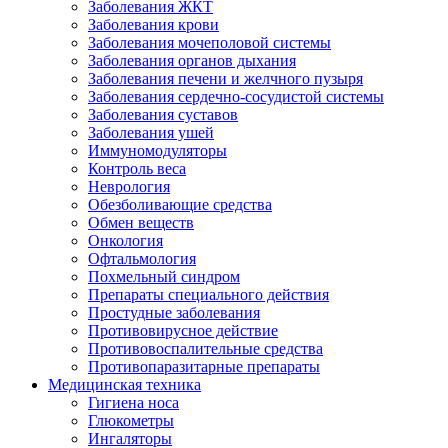
Заболевания ЖКТ
Заболевания крови
Заболевания мочеполовой системы
Заболевания органов дыхания
Заболевания печени и желчного пузыря
Заболевания сердечно-сосудистой системы
Заболевания суставов
Заболевания ушей
Иммуномодуляторы
Контроль веса
Неврология
Обезболивающие средства
Обмен веществ
Онкология
Офтальмология
Похмельный синдром
Препараты специального действия
Простудные заболевания
Противовирусное действие
Противовоспалительные средства
Противопаразитарные препараты
Медицинская техника
Гигиена носа
Глюкометры
Ингаляторы