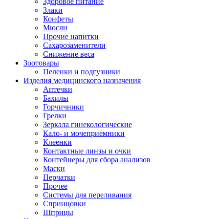
Здоровое питание
Злаки
Конфеты
Мюсли
Прочие напитки
Сахарозаменители
Снижение веса
Зоотовары
Пеленки и подгузники
Изделия медицинского назначения
Аптечки
Бахилы
Горчичники
Грелки
Зеркала гинекологические
Кало- и мочеприемники
Клеенки
Контактные линзы и очки
Контейнеры для сбора анализов
Маски
Перчатки
Прочее
Системы для переливания
Спринцовки
Шприцы