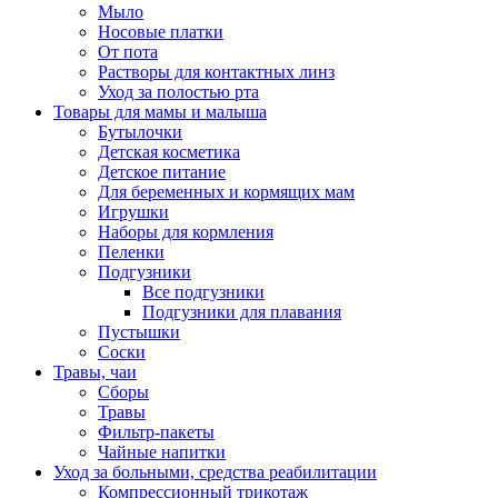
Мыло
Носовые платки
От пота
Растворы для контактных линз
Уход за полостью рта
Товары для мамы и малыша
Бутылочки
Детская косметика
Детское питание
Для беременных и кормящих мам
Игрушки
Наборы для кормления
Пеленки
Подгузники
Все подгузники
Подгузники для плавания
Пустышки
Соски
Травы, чаи
Сборы
Травы
Фильтр-пакеты
Чайные напитки
Уход за больными, средства реабилитации
Компрессионный трикотаж