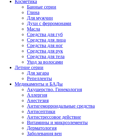
Косметика
Банные серии
Глина
Для мужчин
Духи с ферромонами
Масла
Средства для губ
Средства для лица
Средства для ног
Средства для рук
Средства для тела
Уход за волосами
Летние серии
Для загара
Репелленты
Медикаменты и БАДы
Акушерство. Гинекология
Аллергия
Анестезия
Антигеморроидальные средства
Антисептики
Антистрессовое действие
Витамины и микроэлементы
Дерматология
Заболевания вен