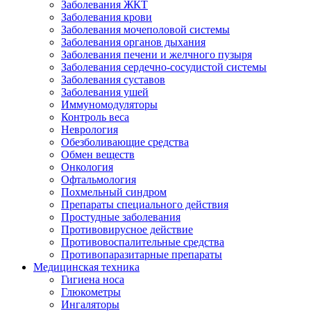
Заболевания ЖКТ
Заболевания крови
Заболевания мочеполовой системы
Заболевания органов дыхания
Заболевания печени и желчного пузыря
Заболевания сердечно-сосудистой системы
Заболевания суставов
Заболевания ушей
Иммуномодуляторы
Контроль веса
Неврология
Обезболивающие средства
Обмен веществ
Онкология
Офтальмология
Похмельный синдром
Препараты специального действия
Простудные заболевания
Противовирусное действие
Противовоспалительные средства
Противопаразитарные препараты
Медицинская техника
Гигиена носа
Глюкометры
Ингаляторы