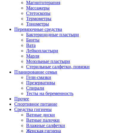
Магнитотерапия
Массажеры
Стетоскопы
Термометры
Тонометры
Перевязочные средства
Бактерицидные пластыри
Бинты
Вата
Лейкопластыри
Марля
Мозольные пластыри
Стерильные салфетки, повязки
Планирование семьи
Гели-смазки
Презервативы
Спирали
Тесты на беременность
Прочее
Спортивное питание
Средства гигиены
Ватные диски
Ватные палочки
Влажные салфетки
Женская гигиена