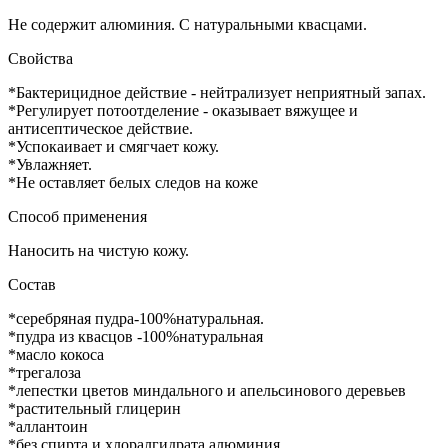
Не содержит алюминия. С натуральными квасцами.
Свойства
*Бактерицидное действие - нейтрализует неприятный запах.
*Регулирует потоотделение - оказывает вяжущее и
антисептическое действие.
*Успокаивает и смягчает кожу.
*Увлажняет.
*Не оставляет белых следов на коже
Способ применения
Наносить на чистую кожу.
Состав
*серебряная пудра-100%натуральная.
*пудра из квасцов -100%натуральная
*масло кокоса
*трегалоза
*лепестки цветов миндального и апельсинового деревьев
*растительный глицерин
*аллантоин
*без спирта и хлоралгидрата алюминия