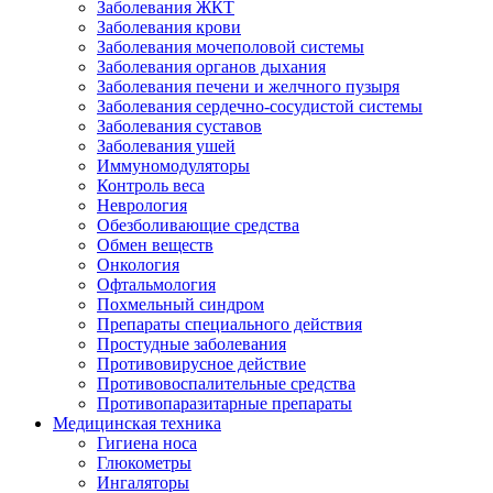
Заболевания ЖКТ
Заболевания крови
Заболевания мочеполовой системы
Заболевания органов дыхания
Заболевания печени и желчного пузыря
Заболевания сердечно-сосудистой системы
Заболевания суставов
Заболевания ушей
Иммуномодуляторы
Контроль веса
Неврология
Обезболивающие средства
Обмен веществ
Онкология
Офтальмология
Похмельный синдром
Препараты специального действия
Простудные заболевания
Противовирусное действие
Противовоспалительные средства
Противопаразитарные препараты
Медицинская техника
Гигиена носа
Глюкометры
Ингаляторы