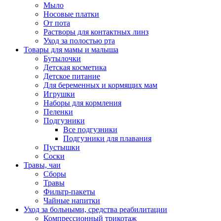
Мыло
Носовые платки
От пота
Растворы для контактных линз
Уход за полостью рта
Товары для мамы и малыша
Бутылочки
Детская косметика
Детское питание
Для беременных и кормящих мам
Игрушки
Наборы для кормления
Пеленки
Подгузники
Все подгузники
Подгузники для плавания
Пустышки
Соски
Травы, чаи
Сборы
Травы
Фильтр-пакеты
Чайные напитки
Уход за больными, средства реабилитации
Компрессионный трикотаж