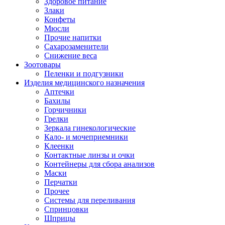
Здоровое питание
Злаки
Конфеты
Мюсли
Прочие напитки
Сахарозаменители
Снижение веса
Зоотовары
Пеленки и подгузники
Изделия медицинского назначения
Аптечки
Бахилы
Горчичники
Грелки
Зеркала гинекологические
Кало- и мочеприемники
Клеенки
Контактные линзы и очки
Контейнеры для сбора анализов
Маски
Перчатки
Прочее
Системы для переливания
Спринцовки
Шприцы