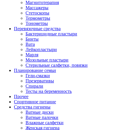
Магнитотерапия
Массажеры
Стетоскопы
Термометры
Тонометры
Перевязочные средства
Бактерицидные пластыри
Бинты
Вата
Лейкопластыри
Марля
Мозольные пластыри
Стерильные салфетки, повязки
Планирование семьи
Гели-смазки
Презервативы
Спирали
Тесты на беременность
Прочее
Спортивное питание
Средства гигиены
Ватные диски
Ватные палочки
Влажные салфетки
Женская гигиена