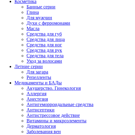
Косметика
Банные серии
Глина
Для мужчин
Духи с ферромонами
Масла
Средства для губ
Средства для лица
Средства для ног
Средства для рук
Средства для тела
Уход за волосами
Летние серии
Для загара
Репелленты
Медикаменты и БАДы
Акушерство. Гинекология
Аллергия
Анестезия
Антигеморроидальные средства
Антисептики
Антистрессовое действие
Витамины и микроэлементы
Дерматология
Заболевания вен