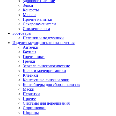
Здоровое питание
Злаки
Конфеты
Мюсли
Прочие напитки
Сахарозаменители
Снижение веса
Зоотовары
Пеленки и подгузники
Изделия медицинского назначения
Аптечки
Бахилы
Горчичники
Грелки
Зеркала гинекологические
Кало- и мочеприемники
Клеенки
Контактные линзы и очки
Контейнеры для сбора анализов
Маски
Перчатки
Прочее
Системы для переливания
Спринцовки
Шприцы