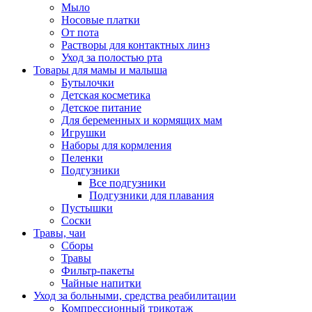
Мыло
Носовые платки
От пота
Растворы для контактных линз
Уход за полостью рта
Товары для мамы и малыша
Бутылочки
Детская косметика
Детское питание
Для беременных и кормящих мам
Игрушки
Наборы для кормления
Пеленки
Подгузники
Все подгузники
Подгузники для плавания
Пустышки
Соски
Травы, чаи
Сборы
Травы
Фильтр-пакеты
Чайные напитки
Уход за больными, средства реабилитации
Компрессионный трикотаж