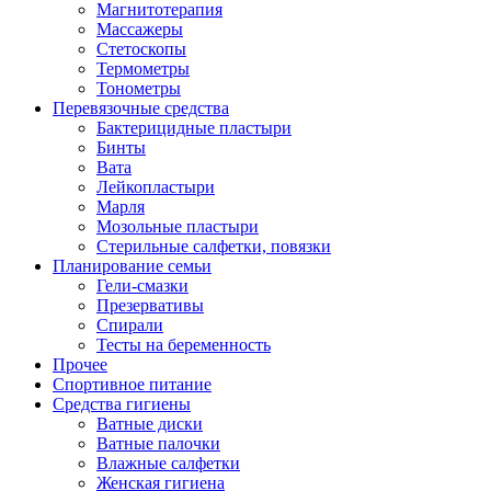
Магнитотерапия
Массажеры
Стетоскопы
Термометры
Тонометры
Перевязочные средства
Бактерицидные пластыри
Бинты
Вата
Лейкопластыри
Марля
Мозольные пластыри
Стерильные салфетки, повязки
Планирование семьи
Гели-смазки
Презервативы
Спирали
Тесты на беременность
Прочее
Спортивное питание
Средства гигиены
Ватные диски
Ватные палочки
Влажные салфетки
Женская гигиена