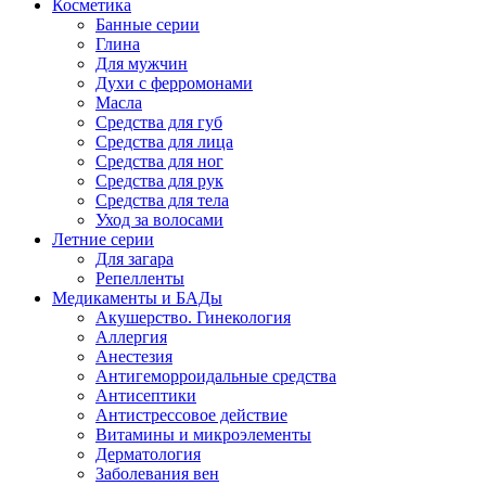
Косметика
Банные серии
Глина
Для мужчин
Духи с ферромонами
Масла
Средства для губ
Средства для лица
Средства для ног
Средства для рук
Средства для тела
Уход за волосами
Летние серии
Для загара
Репелленты
Медикаменты и БАДы
Акушерство. Гинекология
Аллергия
Анестезия
Антигеморроидальные средства
Антисептики
Антистрессовое действие
Витамины и микроэлементы
Дерматология
Заболевания вен