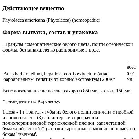
Действующее вещество
Phytolacca americana (Phytolacca) (homeopathic)
Форма выпуска, состав и упаковка
- Гранулы гомеопатические белого цвета, почти сферической
формы, без запаха, легко растворимые в воде.
1
доза
Anas barbariaelium, hepatic et cordis extractum (анас
0.01
барбариэлиум, гепатик эт кордис экстрактум) 200К*
мл
Вспомогательные вещества: сахароза 850 мг, лактоза 150 мг.
* разведение по Корсакову.
1 доза - 1 г гранул - тубы из белого полипропилена с пробкой
из полиэтилена (3) - блистеры из прозрачной
полихлорвиниловой термоклейкой пленки, запечатанной
бумажной лентой (1) - пачки картонные с заклеивающимся по
бокам 'язычком'.