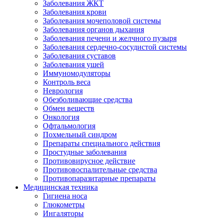
Заболевания ЖКТ
Заболевания крови
Заболевания мочеполовой системы
Заболевания органов дыхания
Заболевания печени и желчного пузыря
Заболевания сердечно-сосудистой системы
Заболевания суставов
Заболевания ушей
Иммуномодуляторы
Контроль веса
Неврология
Обезболивающие средства
Обмен веществ
Онкология
Офтальмология
Похмельный синдром
Препараты специального действия
Простудные заболевания
Противовирусное действие
Противовоспалительные средства
Противопаразитарные препараты
Медицинская техника
Гигиена носа
Глюкометры
Ингаляторы