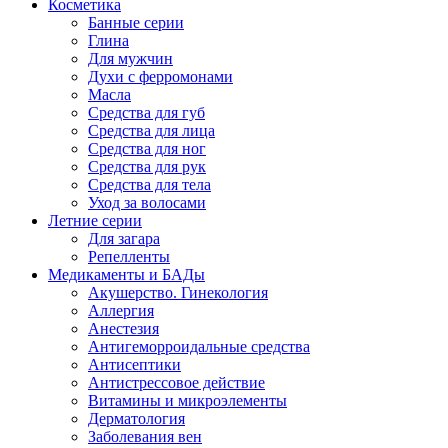
Косметика
Банные серии
Глина
Для мужчин
Духи с ферромонами
Масла
Средства для губ
Средства для лица
Средства для ног
Средства для рук
Средства для тела
Уход за волосами
Летние серии
Для загара
Репелленты
Медикаменты и БАДы
Акушерство. Гинекология
Аллергия
Анестезия
Антигеморроидальные средства
Антисептики
Антистрессовое действие
Витамины и микроэлементы
Дерматология
Заболевания вен