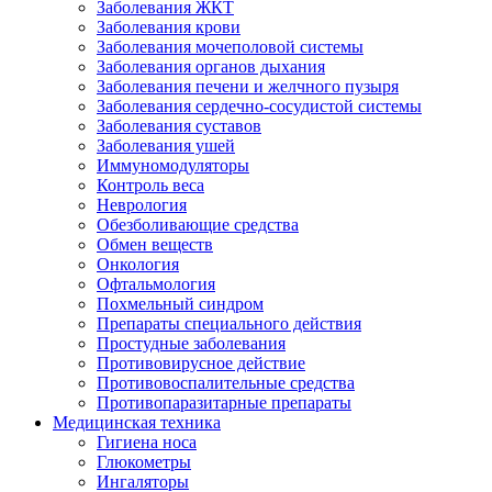
Заболевания ЖКТ
Заболевания крови
Заболевания мочеполовой системы
Заболевания органов дыхания
Заболевания печени и желчного пузыря
Заболевания сердечно-сосудистой системы
Заболевания суставов
Заболевания ушей
Иммуномодуляторы
Контроль веса
Неврология
Обезболивающие средства
Обмен веществ
Онкология
Офтальмология
Похмельный синдром
Препараты специального действия
Простудные заболевания
Противовирусное действие
Противовоспалительные средства
Противопаразитарные препараты
Медицинская техника
Гигиена носа
Глюкометры
Ингаляторы