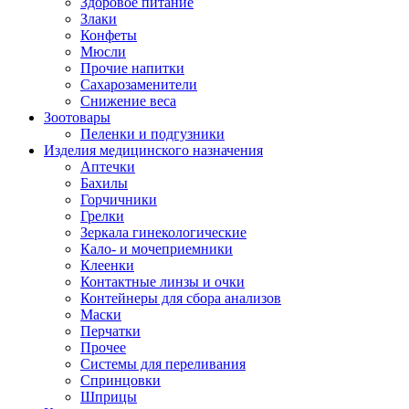
Здоровое питание
Злаки
Конфеты
Мюсли
Прочие напитки
Сахарозаменители
Снижение веса
Зоотовары
Пеленки и подгузники
Изделия медицинского назначения
Аптечки
Бахилы
Горчичники
Грелки
Зеркала гинекологические
Кало- и мочеприемники
Клеенки
Контактные линзы и очки
Контейнеры для сбора анализов
Маски
Перчатки
Прочее
Системы для переливания
Спринцовки
Шприцы