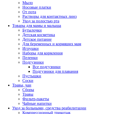
Мыло
Носовые платки
От пота
Растворы для контактных линз
Уход за полостью рта
Товары для мамы и малыша
Бутылочки
Детская косметика
Детское питание
Для беременных и кормящих мам
Игрушки
Наборы для кормления
Пеленки
Подгузники
Все подгузники
Подгузники для плавания
Пустышки
Соски
Травы, чаи
Сборы
Травы
Фильтр-пакеты
Чайные напитки
Уход за больными, средства реабилитации
Компрессионный трикотаж