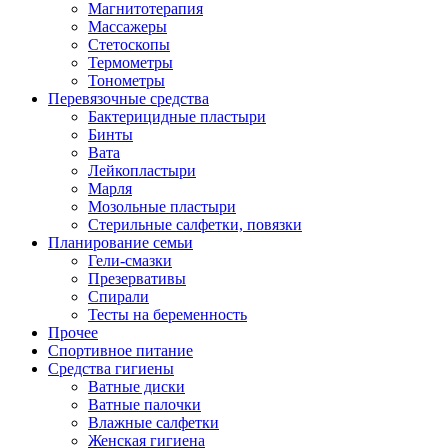
Магнитотерапия
Массажеры
Стетоскопы
Термометры
Тонометры
Перевязочные средства
Бактерицидные пластыри
Бинты
Вата
Лейкопластыри
Марля
Мозольные пластыри
Стерильные салфетки, повязки
Планирование семьи
Гели-смазки
Презервативы
Спирали
Тесты на беременность
Прочее
Спортивное питание
Средства гигиены
Ватные диски
Ватные палочки
Влажные салфетки
Женская гигиена