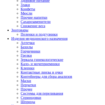
Здоровое питание
Злаки
Конфеты
Мюсли
Прочие напитки
Сахарозаменители
Снижение веса
Зоотовары
Пеленки и подгузники
Изделия медицинского назначения
Аптечки
Бахилы
Горчичники
Грелки
Зеркала гинекологические
Кало- и мочеприемники
Клеенки
Контактные линзы и очки
Контейнеры для сбора анализов
Маски
Перчатки
Прочее
Системы для переливания
Спринцовки
Шприцы