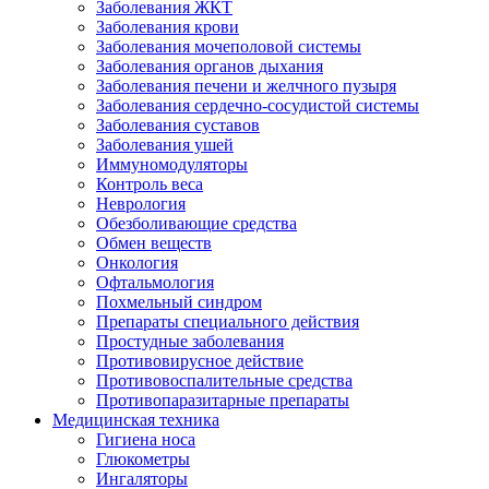
Заболевания ЖКТ
Заболевания крови
Заболевания мочеполовой системы
Заболевания органов дыхания
Заболевания печени и желчного пузыря
Заболевания сердечно-сосудистой системы
Заболевания суставов
Заболевания ушей
Иммуномодуляторы
Контроль веса
Неврология
Обезболивающие средства
Обмен веществ
Онкология
Офтальмология
Похмельный синдром
Препараты специального действия
Простудные заболевания
Противовирусное действие
Противовоспалительные средства
Противопаразитарные препараты
Медицинская техника
Гигиена носа
Глюкометры
Ингаляторы