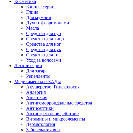
Косметика
Банные серии
Глина
Для мужчин
Духи с ферромонами
Масла
Средства для губ
Средства для лица
Средства для ног
Средства для рук
Средства для тела
Уход за волосами
Летние серии
Для загара
Репелленты
Медикаменты и БАДы
Акушерство. Гинекология
Аллергия
Анестезия
Антигеморроидальные средства
Антисептики
Антистрессовое действие
Витамины и микроэлементы
Дерматология
Заболевания вен