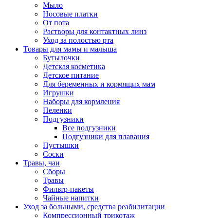
Мыло
Носовые платки
От пота
Растворы для контактных линз
Уход за полостью рта
Товары для мамы и малыша
Бутылочки
Детская косметика
Детское питание
Для беременных и кормящих мам
Игрушки
Наборы для кормления
Пеленки
Подгузники
Все подгузники
Подгузники для плавания
Пустышки
Соски
Травы, чаи
Сборы
Травы
Фильтр-пакеты
Чайные напитки
Уход за больными, средства реабилитации
Компрессионный трикотаж