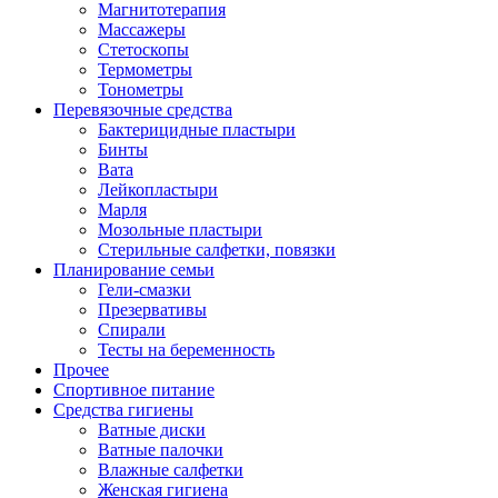
Магнитотерапия
Массажеры
Стетоскопы
Термометры
Тонометры
Перевязочные средства
Бактерицидные пластыри
Бинты
Вата
Лейкопластыри
Марля
Мозольные пластыри
Стерильные салфетки, повязки
Планирование семьи
Гели-смазки
Презервативы
Спирали
Тесты на беременность
Прочее
Спортивное питание
Средства гигиены
Ватные диски
Ватные палочки
Влажные салфетки
Женская гигиена