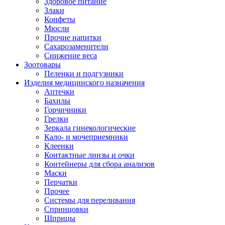
Здоровое питание
Злаки
Конфеты
Мюсли
Прочие напитки
Сахарозаменители
Снижение веса
Зоотовары
Пеленки и подгузники
Изделия медицинского назначения
Аптечки
Бахилы
Горчичники
Грелки
Зеркала гинекологические
Кало- и мочеприемники
Клеенки
Контактные линзы и очки
Контейнеры для сбора анализов
Маски
Перчатки
Прочее
Системы для переливания
Спринцовки
Шприцы