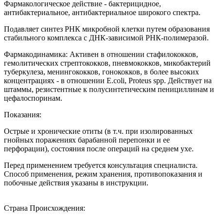
Фармакологическое действие - бактерицидное,
антибактериальное, антибактериальное широкого спектра.
Подавляет синтез РНК микробной клетки путем образования
стабильного комплекса с ДНК-зависимой РНК-полимеразой.
Фармакодинамика: Активен в отношении стафилококков,
гемолитических стрептококков, пневмококков, микобактерий
туберкулеза, менингококков, гонококков, в более высоких
концентрациях - в отношении E.coli, Proteus spp. Действует на
штаммы, резистентные к полусинтетическим пенициллинам и
цефалоспоринам.
Показания:
Острые и хронические отиты (в т.ч. при изолированных
гнойных поражениях барабанной перепонки и ее
перфорации), состояния после операций на среднем ухе.
Перед применением требуется консультация специалиста.
Способ применения, режим хранения, противопоказания и
побочные действия указаны в инструкции.
Страна Происхождения: