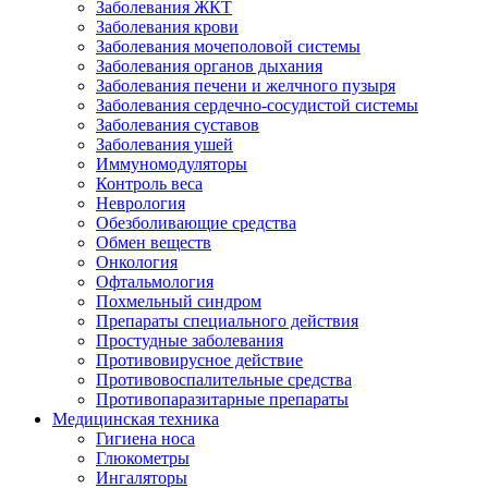
Заболевания ЖКТ
Заболевания крови
Заболевания мочеполовой системы
Заболевания органов дыхания
Заболевания печени и желчного пузыря
Заболевания сердечно-сосудистой системы
Заболевания суставов
Заболевания ушей
Иммуномодуляторы
Контроль веса
Неврология
Обезболивающие средства
Обмен веществ
Онкология
Офтальмология
Похмельный синдром
Препараты специального действия
Простудные заболевания
Противовирусное действие
Противовоспалительные средства
Противопаразитарные препараты
Медицинская техника
Гигиена носа
Глюкометры
Ингаляторы