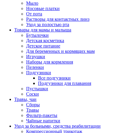
Мыло
Носовые платки
От пота
Растворы для контактных линз
Уход за полостью рта
Товары для мамы и малыша
Бутылочки
Детская косметика
Детское питание
Для беременных и кормящих мам
Игрушки
Наборы для кормления
Пеленки
Подгузники
Все подгузники
Подгузники для плавания
Пустышки
Соски
Травы, чаи
Сборы
Травы
Фильтр-пакеты
Чайные напитки
Уход за больными, средства реабилитации
Компрессионный трикотаж