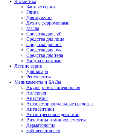
Косметика
Банные серии
Глина
Для мужчин
Духи с ферромонами
Масла
Средства для губ
Средства для лица
Средства для ног
Средства для рук
Средства для тела
Уход за волосами
Летние серии
Для загара
Репелленты
Медикаменты и БАДы
Акушерство. Гинекология
Аллергия
Анестезия
Антигеморроидальные средства
Антисептики
Антистрессовое действие
Витамины и микроэлементы
Дерматология
Заболевания вен