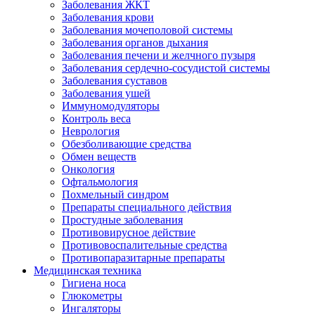
Заболевания ЖКТ
Заболевания крови
Заболевания мочеполовой системы
Заболевания органов дыхания
Заболевания печени и желчного пузыря
Заболевания сердечно-сосудистой системы
Заболевания суставов
Заболевания ушей
Иммуномодуляторы
Контроль веса
Неврология
Обезболивающие средства
Обмен веществ
Онкология
Офтальмология
Похмельный синдром
Препараты специального действия
Простудные заболевания
Противовирусное действие
Противовоспалительные средства
Противопаразитарные препараты
Медицинская техника
Гигиена носа
Глюкометры
Ингаляторы