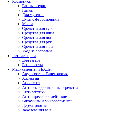
Косметика
Банные серии
Глина
Для мужчин
Духи с ферромонами
Масла
Средства для губ
Средства для лица
Средства для ног
Средства для рук
Средства для тела
Уход за волосами
Летние серии
Для загара
Репелленты
Медикаменты и БАДы
Акушерство. Гинекология
Аллергия
Анестезия
Антигеморроидальные средства
Антисептики
Антистрессовое действие
Витамины и микроэлементы
Дерматология
Заболевания вен