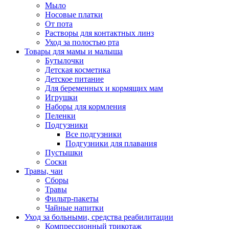
Мыло
Носовые платки
От пота
Растворы для контактных линз
Уход за полостью рта
Товары для мамы и малыша
Бутылочки
Детская косметика
Детское питание
Для беременных и кормящих мам
Игрушки
Наборы для кормления
Пеленки
Подгузники
Все подгузники
Подгузники для плавания
Пустышки
Соски
Травы, чаи
Сборы
Травы
Фильтр-пакеты
Чайные напитки
Уход за больными, средства реабилитации
Компрессионный трикотаж