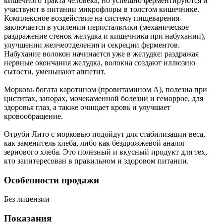
кишечного тракта человека, но успешно ферментируются и
участвуют в питании микрофлоры в толстом кишечнике.
Комплексное воздействие на систему пищеварения
заключается в усилении перистальтики (механическое
раздражение стенок желудка и кишечника при набухании),
улучшении желчеотделения и секреции ферментов.
Набухание волокон начинается уже в желудке: раздражая
нервные окончания желудка, волокна создают иллюзию
сытости, уменьшают аппетит.
Морковь богата каротином (провитамином А), полезна при
циститах, запорах, мочекаменной болезни и геморрое, для
здоровья глаз, а также очищает кровь и улучшает
кровообращение.
Отруби Лито с морковью подойдут для стабилизации веса,
как заменитель хлеба, либо как бездрожжевой аналог
зернового хлеба. Это полезный и вкусный продукт для тех,
кто заинтересован в правильном и здоровом питании.
Особенности продажи
Без лицензии
Показания