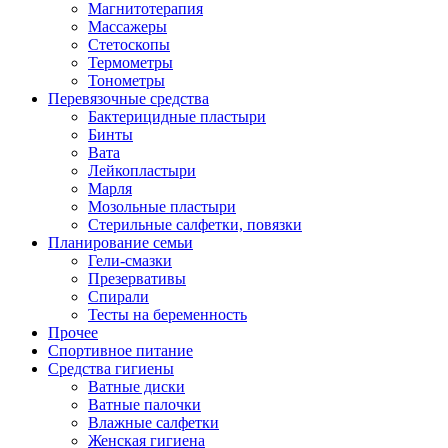
Магнитотерапия
Массажеры
Стетоскопы
Термометры
Тонометры
Перевязочные средства
Бактерицидные пластыри
Бинты
Вата
Лейкопластыри
Марля
Мозольные пластыри
Стерильные салфетки, повязки
Планирование семьи
Гели-смазки
Презервативы
Спирали
Тесты на беременность
Прочее
Спортивное питание
Средства гигиены
Ватные диски
Ватные палочки
Влажные салфетки
Женская гигиена