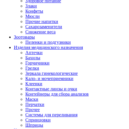
Здоровое питание
Злаки
Конфеты
Мюсли
Прочие напитки
Сахарозаменители
Снижение веса
Зоотовары
Пеленки и подгузники
Изделия медицинского назначения
Аптечки
Бахилы
Горчичники
Грелки
Зеркала гинекологические
Кало- и мочеприемники
Клеенки
Контактные линзы и очки
Контейнеры для сбора анализов
Маски
Перчатки
Прочее
Системы для переливания
Спринцовки
Шприцы