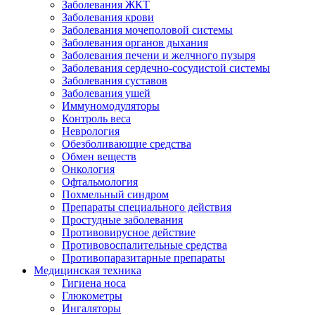
Заболевания ЖКТ
Заболевания крови
Заболевания мочеполовой системы
Заболевания органов дыхания
Заболевания печени и желчного пузыря
Заболевания сердечно-сосудистой системы
Заболевания суставов
Заболевания ушей
Иммуномодуляторы
Контроль веса
Неврология
Обезболивающие средства
Обмен веществ
Онкология
Офтальмология
Похмельный синдром
Препараты специального действия
Простудные заболевания
Противовирусное действие
Противовоспалительные средства
Противопаразитарные препараты
Медицинская техника
Гигиена носа
Глюкометры
Ингаляторы