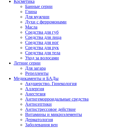
Косметика
Банные серии
Глина
Для мужчин
Духи с ферромонами
Масла
Средства для губ
Средства для лица
Средства для ног
Средства для рук
Средства для тела
Уход за волосами
Летние серии
Для загара
Репелленты
Медикаменты и БАДы
Акушерство. Гинекология
Аллергия
Анестезия
Антигеморроидальные средства
Антисептики
Антистрессовое действие
Витамины и микроэлементы
Дерматология
Заболевания вен