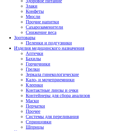
Здоровое питание
Злаки
Конфеты
Мюсли
Прочие напитки
Сахарозаменители
Снижение веса
Зоотовары
Пеленки и подгузники
Изделия медицинского назначения
Аптечки
Бахилы
Горчичники
Грелки
Зеркала гинекологические
Кало- и мочеприемники
Клеенки
Контактные линзы и очки
Контейнеры для сбора анализов
Маски
Перчатки
Прочее
Системы для переливания
Спринцовки
Шприцы