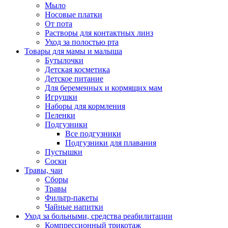
Мыло
Носовые платки
От пота
Растворы для контактных линз
Уход за полостью рта
Товары для мамы и малыша
Бутылочки
Детская косметика
Детское питание
Для беременных и кормящих мам
Игрушки
Наборы для кормления
Пеленки
Подгузники
Все подгузники
Подгузники для плавания
Пустышки
Соски
Травы, чаи
Сборы
Травы
Фильтр-пакеты
Чайные напитки
Уход за больными, средства реабилитации
Компрессионный трикотаж