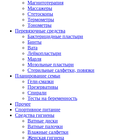
Магнитотерапия
Массажеры
Стетоскопы
Термометры
Тонометры
Перевязочные средства
Бактерицидные пластыри
Бинты
Вата
Лейкопластыри
Марля
Мозольные пластыри
Стерильные салфетки, повязки
Планирование семьи
Гели-смазки
Презервативы
Спирали
Тесты на беременность
Прочее
Спортивное питание
Средства гигиены
Ватные диски
Ватные палочки
Влажные салфетки
Женская гигиена