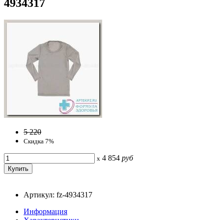
4934317
5 220
Скидка 7%
4 854
руб
x
Артикул: fz-4934317
Информация