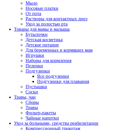
Мыло
Носовые платки
От пота
Растворы для контактных линз
Уход за полостью рта
Товары для мамы и малыша
Бутылочки
Детская косметика
Детское питание
Для беременных и кормящих мам
Игрушки
Наборы для кормления
Пеленки
Подгузники
Все подгузники
Подгузники для плавания
Пустышки
Соски
Травы, чаи
Сборы
Травы
Фильтр-пакеты
Чайные напитки
Уход за больными, средства реабилитации
Компрессионный трикотаж