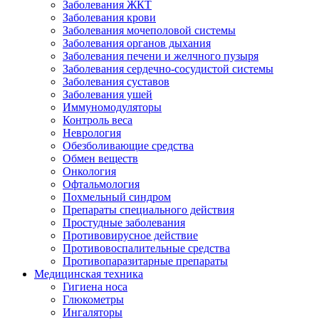
Заболевания ЖКТ
Заболевания крови
Заболевания мочеполовой системы
Заболевания органов дыхания
Заболевания печени и желчного пузыря
Заболевания сердечно-сосудистой системы
Заболевания суставов
Заболевания ушей
Иммуномодуляторы
Контроль веса
Неврология
Обезболивающие средства
Обмен веществ
Онкология
Офтальмология
Похмельный синдром
Препараты специального действия
Простудные заболевания
Противовирусное действие
Противовоспалительные средства
Противопаразитарные препараты
Медицинская техника
Гигиена носа
Глюкометры
Ингаляторы