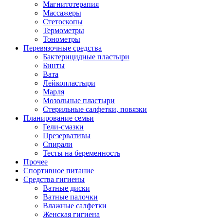
Магнитотерапия
Массажеры
Стетоскопы
Термометры
Тонометры
Перевязочные средства
Бактерицидные пластыри
Бинты
Вата
Лейкопластыри
Марля
Мозольные пластыри
Стерильные салфетки, повязки
Планирование семьи
Гели-смазки
Презервативы
Спирали
Тесты на беременность
Прочее
Спортивное питание
Средства гигиены
Ватные диски
Ватные палочки
Влажные салфетки
Женская гигиена