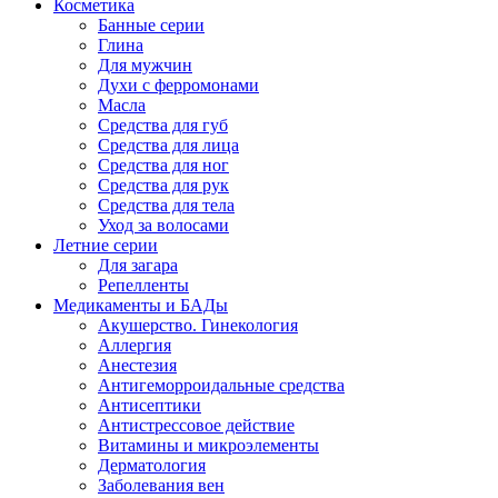
Косметика
Банные серии
Глина
Для мужчин
Духи с ферромонами
Масла
Средства для губ
Средства для лица
Средства для ног
Средства для рук
Средства для тела
Уход за волосами
Летние серии
Для загара
Репелленты
Медикаменты и БАДы
Акушерство. Гинекология
Аллергия
Анестезия
Антигеморроидальные средства
Антисептики
Антистрессовое действие
Витамины и микроэлементы
Дерматология
Заболевания вен