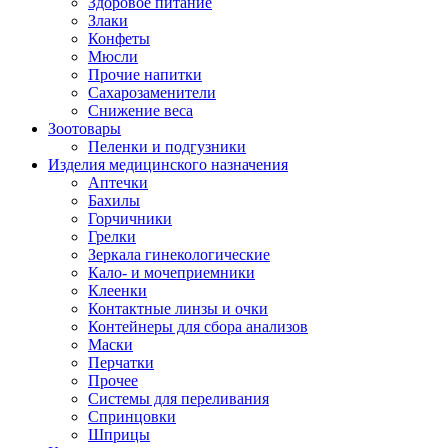
Здоровое питание
Злаки
Конфеты
Мюсли
Прочие напитки
Сахарозаменители
Снижение веса
Зоотовары
Пеленки и подгузники
Изделия медицинского назначения
Аптечки
Бахилы
Горчичники
Грелки
Зеркала гинекологические
Кало- и мочеприемники
Клеенки
Контактные линзы и очки
Контейнеры для сбора анализов
Маски
Перчатки
Прочее
Системы для переливания
Спринцовки
Шприцы