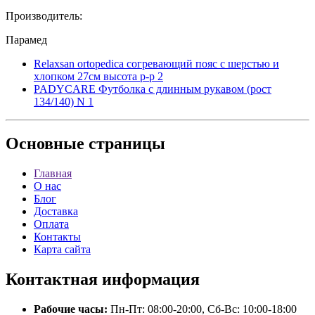
Производитель:
Парамед
Relaxsan ortopedica согревающий пояс с шерстью и
хлопком 27см высота р-р 2
PADYCARE Футболка с длинным рукавом (рост
134/140) N 1
Основные
страницы
Главная
О нас
Блог
Доставка
Оплата
Контакты
Карта сайта
Контактная
информация
Рабочие часы:
Пн-Пт: 08:00-20:00, Сб-Вс: 10:00-18:00