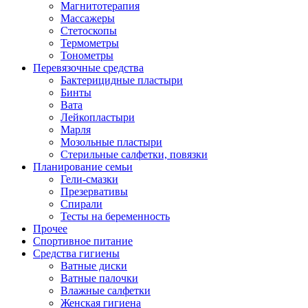
Магнитотерапия
Массажеры
Стетоскопы
Термометры
Тонометры
Перевязочные средства
Бактерицидные пластыри
Бинты
Вата
Лейкопластыри
Марля
Мозольные пластыри
Стерильные салфетки, повязки
Планирование семьи
Гели-смазки
Презервативы
Спирали
Тесты на беременность
Прочее
Спортивное питание
Средства гигиены
Ватные диски
Ватные палочки
Влажные салфетки
Женская гигиена