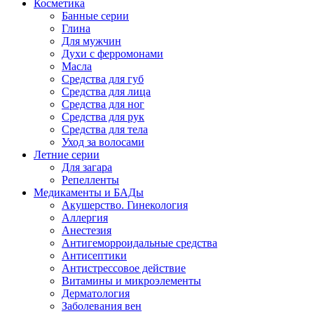
Косметика
Банные серии
Глина
Для мужчин
Духи с ферромонами
Масла
Средства для губ
Средства для лица
Средства для ног
Средства для рук
Средства для тела
Уход за волосами
Летние серии
Для загара
Репелленты
Медикаменты и БАДы
Акушерство. Гинекология
Аллергия
Анестезия
Антигеморроидальные средства
Антисептики
Антистрессовое действие
Витамины и микроэлементы
Дерматология
Заболевания вен