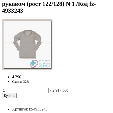
рукавом (рост 122/128) N 1 /Код fz-
4933243
4 290
Скидка 32%
2 917
руб
x
Артикул: fz-4933243