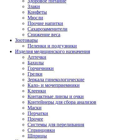
Здоровое питание
Злаки
Конфеты
Мюсли
Прочие напитки
Сахарозаменители
Снижение веса
Зоотовары
Пеленки и подгузники
Изделия медицинского назначения
Аптечки
Бахилы
Горчичники
Грелки
Зеркала гинекологические
Кало- и мочеприемники
Клеенки
Контактные линзы и очки
Контейнеры для сбора анализов
Маски
Перчатки
Прочее
Системы для переливания
Спринцовки
Шприцы