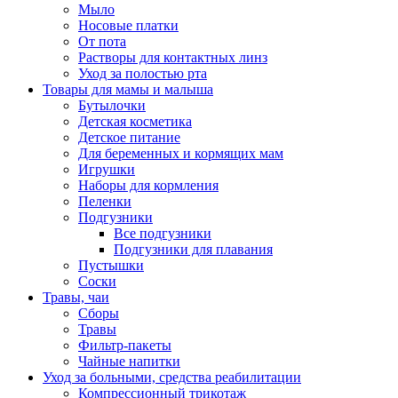
Мыло
Носовые платки
От пота
Растворы для контактных линз
Уход за полостью рта
Товары для мамы и малыша
Бутылочки
Детская косметика
Детское питание
Для беременных и кормящих мам
Игрушки
Наборы для кормления
Пеленки
Подгузники
Все подгузники
Подгузники для плавания
Пустышки
Соски
Травы, чаи
Сборы
Травы
Фильтр-пакеты
Чайные напитки
Уход за больными, средства реабилитации
Компрессионный трикотаж