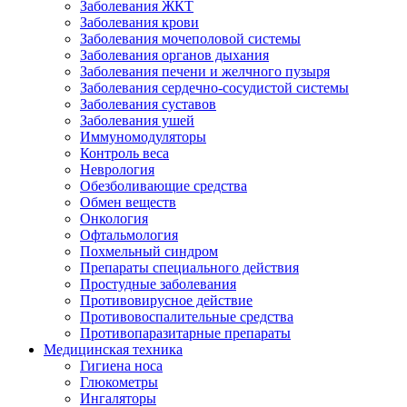
Заболевания ЖКТ
Заболевания крови
Заболевания мочеполовой системы
Заболевания органов дыхания
Заболевания печени и желчного пузыря
Заболевания сердечно-сосудистой системы
Заболевания суставов
Заболевания ушей
Иммуномодуляторы
Контроль веса
Неврология
Обезболивающие средства
Обмен веществ
Онкология
Офтальмология
Похмельный синдром
Препараты специального действия
Простудные заболевания
Противовирусное действие
Противовоспалительные средства
Противопаразитарные препараты
Медицинская техника
Гигиена носа
Глюкометры
Ингаляторы