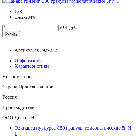
138
Скидка 34%
91
руб
x
Артикул: fz-3929232
Информация
Характеристики
Нет описания
Страна Происхождения:
Россия
Производитель:
ООО Доктор Н
Эхинацеа пурпуреа С50 гранулы гомеопатические 5г N
1