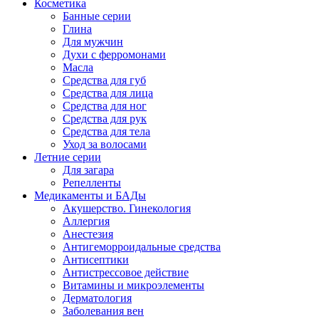
Косметика
Банные серии
Глина
Для мужчин
Духи с ферромонами
Масла
Средства для губ
Средства для лица
Средства для ног
Средства для рук
Средства для тела
Уход за волосами
Летние серии
Для загара
Репелленты
Медикаменты и БАДы
Акушерство. Гинекология
Аллергия
Анестезия
Антигеморроидальные средства
Антисептики
Антистрессовое действие
Витамины и микроэлементы
Дерматология
Заболевания вен