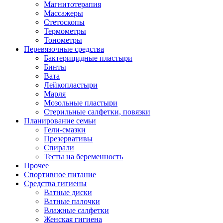
Магнитотерапия
Массажеры
Стетоскопы
Термометры
Тонометры
Перевязочные средства
Бактерицидные пластыри
Бинты
Вата
Лейкопластыри
Марля
Мозольные пластыри
Стерильные салфетки, повязки
Планирование семьи
Гели-смазки
Презервативы
Спирали
Тесты на беременность
Прочее
Спортивное питание
Средства гигиены
Ватные диски
Ватные палочки
Влажные салфетки
Женская гигиена