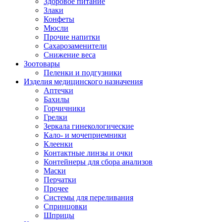
Здоровое питание
Злаки
Конфеты
Мюсли
Прочие напитки
Сахарозаменители
Снижение веса
Зоотовары
Пеленки и подгузники
Изделия медицинского назначения
Аптечки
Бахилы
Горчичники
Грелки
Зеркала гинекологические
Кало- и мочеприемники
Клеенки
Контактные линзы и очки
Контейнеры для сбора анализов
Маски
Перчатки
Прочее
Системы для переливания
Спринцовки
Шприцы