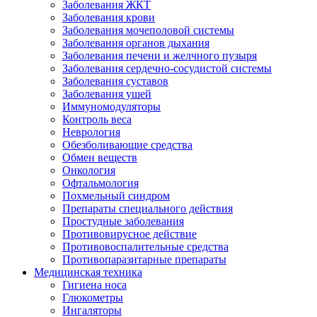
Заболевания ЖКТ
Заболевания крови
Заболевания мочеполовой системы
Заболевания органов дыхания
Заболевания печени и желчного пузыря
Заболевания сердечно-сосудистой системы
Заболевания суставов
Заболевания ушей
Иммуномодуляторы
Контроль веса
Неврология
Обезболивающие средства
Обмен веществ
Онкология
Офтальмология
Похмельный синдром
Препараты специального действия
Простудные заболевания
Противовирусное действие
Противовоспалительные средства
Противопаразитарные препараты
Медицинская техника
Гигиена носа
Глюкометры
Ингаляторы