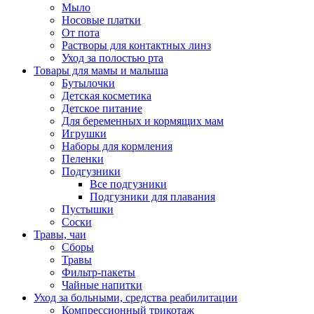
Мыло
Носовые платки
От пота
Растворы для контактных линз
Уход за полостью рта
Товары для мамы и малыша
Бутылочки
Детская косметика
Детское питание
Для беременных и кормящих мам
Игрушки
Наборы для кормления
Пеленки
Подгузники
Все подгузники
Подгузники для плавания
Пустышки
Соски
Травы, чаи
Сборы
Травы
Фильтр-пакеты
Чайные напитки
Уход за больными, средства реабилитации
Компрессионный трикотаж