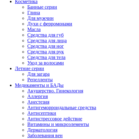
Косметика
Банные серии
Глина
Для мужчин
Духи с ферромонами
Масла
Средства для губ
Средства для лица
Средства для ног
Средства для рук
Средства для тела
Уход за волосами
Летние серии
Для загара
Репелленты
Медикаменты и БАДы
Акушерство. Гинекология
Аллергия
Анестезия
Антигеморроидальные средства
Антисептики
Антистрессовое действие
Витамины и микроэлементы
Дерматология
Заболевания вен