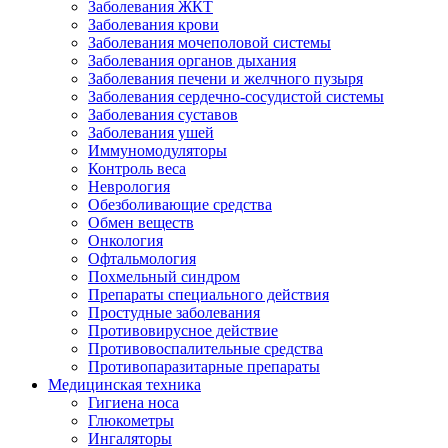
Заболевания ЖКТ
Заболевания крови
Заболевания мочеполовой системы
Заболевания органов дыхания
Заболевания печени и желчного пузыря
Заболевания сердечно-сосудистой системы
Заболевания суставов
Заболевания ушей
Иммуномодуляторы
Контроль веса
Неврология
Обезболивающие средства
Обмен веществ
Онкология
Офтальмология
Похмельный синдром
Препараты специального действия
Простудные заболевания
Противовирусное действие
Противовоспалительные средства
Противопаразитарные препараты
Медицинская техника
Гигиена носа
Глюкометры
Ингаляторы