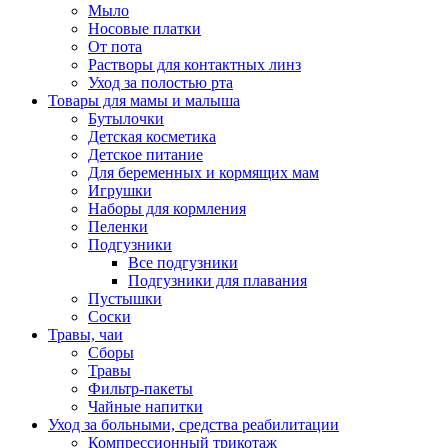
Мыло
Носовые платки
От пота
Растворы для контактных линз
Уход за полостью рта
Товары для мамы и малыша
Бутылочки
Детская косметика
Детское питание
Для беременных и кормящих мам
Игрушки
Наборы для кормления
Пеленки
Подгузники
Все подгузники
Подгузники для плавания
Пустышки
Соски
Травы, чаи
Сборы
Травы
Фильтр-пакеты
Чайные напитки
Уход за больными, средства реабилитации
Компрессионный трикотаж