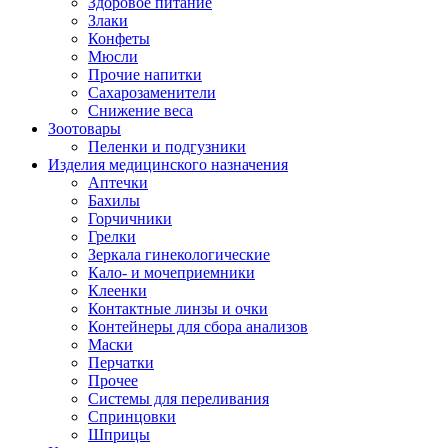
Здоровое питание
Злаки
Конфеты
Мюсли
Прочие напитки
Сахарозаменители
Снижение веса
Зоотовары
Пеленки и подгузники
Изделия медицинского назначения
Аптечки
Бахилы
Горчичники
Грелки
Зеркала гинекологические
Кало- и мочеприемники
Клеенки
Контактные линзы и очки
Контейнеры для сбора анализов
Маски
Перчатки
Прочее
Системы для переливания
Спринцовки
Шприцы