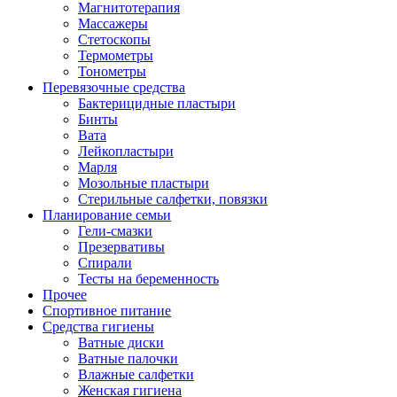
Магнитотерапия
Массажеры
Стетоскопы
Термометры
Тонометры
Перевязочные средства
Бактерицидные пластыри
Бинты
Вата
Лейкопластыри
Марля
Мозольные пластыри
Стерильные салфетки, повязки
Планирование семьи
Гели-смазки
Презервативы
Спирали
Тесты на беременность
Прочее
Спортивное питание
Средства гигиены
Ватные диски
Ватные палочки
Влажные салфетки
Женская гигиена