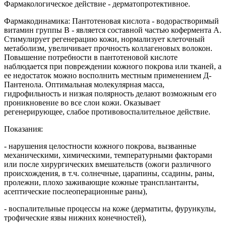
Фармакологическое действие - дерматопротективное.
Фармакодинамика: Пантотеновая кислота - водорастворимый
витамин группы В - является составной частью кофермента А.
Стимулирует регенерацию кожи, нормализует клеточный
метаболизм, увеличивает прочность коллагеновых волокон.
Повышение потребности в пантотеновой кислоте
наблюдается при повреждении кожного покрова или тканей, а
ее недостаток можно восполнить местным применением Д-
Пантенола. Оптимальная молекулярная масса,
гидрофильность и низкая полярность делают возможным его
проникновение во все слои кожи. Оказывает
регенерирующее, слабое противовоспалительное действие.
Показания:
- нарушения целостности кожного покрова, вызванные
механическими, химическими, температурными факторами
или после хирургических вмешательств (ожоги различного
происхождения, в т.ч. солнечные, царапины, ссадины, раны,
пролежни, плохо заживающие кожные трансплантанты,
асептические послеоперационные раны),
- воспалительные процессы на коже (дерматиты, фурункулы,
трофические язвы нижних конечностей),