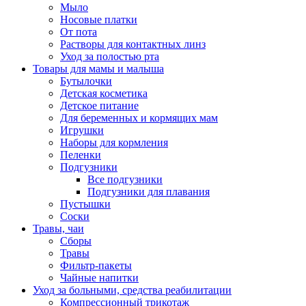
Мыло
Носовые платки
От пота
Растворы для контактных линз
Уход за полостью рта
Товары для мамы и малыша
Бутылочки
Детская косметика
Детское питание
Для беременных и кормящих мам
Игрушки
Наборы для кормления
Пеленки
Подгузники
Все подгузники
Подгузники для плавания
Пустышки
Соски
Травы, чаи
Сборы
Травы
Фильтр-пакеты
Чайные напитки
Уход за больными, средства реабилитации
Компрессионный трикотаж