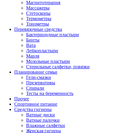
Магнитотерапия
Массажеры
Стетоскопы
Термометры
Тонометры
Перевязочные средства
Бактерицидные пластыри
Бинты
Вата
Лейкопластыри
Марля
Мозольные пластыри
Стерильные салфетки, повязки
Планирование семьи
Гели-смазки
Презервативы
Спирали
Тесты на беременность
Прочее
Спортивное питание
Средства гигиены
Ватные диски
Ватные палочки
Влажные салфетки
Женская гигиена