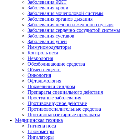
Заболевания ЖКТ
Заболевания крови
Заболевания мочеполовой системы
Заболевания органов дыхания
Заболевания печени и желчного пузыря
Заболевания сердечно-сосудистой системы
Заболевания суставов
Заболевания ушей
Иммуномодуляторы
Контроль веса
Неврология
Обезболивающие средства
Обмен веществ
Онкология
Офтальмология
Похмельный синдром
Препараты специального действия
Простудные заболевания
Противовирусное действие
Противовоспалительные средства
Противопаразитарные препараты
Медицинская техника
Гигиена носа
Глюкометры
Ингаляторы