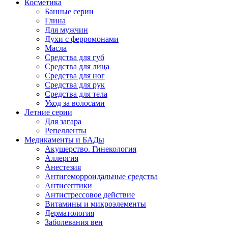
Косметика
Банные серии
Глина
Для мужчин
Духи с ферромонами
Масла
Средства для губ
Средства для лица
Средства для ног
Средства для рук
Средства для тела
Уход за волосами
Летние серии
Для загара
Репелленты
Медикаменты и БАДы
Акушерство. Гинекология
Аллергия
Анестезия
Антигеморроидальные средства
Антисептики
Антистрессовое действие
Витамины и микроэлементы
Дерматология
Заболевания вен