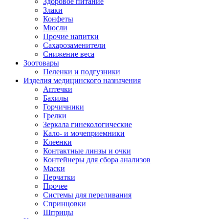
Здоровое питание
Злаки
Конфеты
Мюсли
Прочие напитки
Сахарозаменители
Снижение веса
Зоотовары
Пеленки и подгузники
Изделия медицинского назначения
Аптечки
Бахилы
Горчичники
Грелки
Зеркала гинекологические
Кало- и мочеприемники
Клеенки
Контактные линзы и очки
Контейнеры для сбора анализов
Маски
Перчатки
Прочее
Системы для переливания
Спринцовки
Шприцы