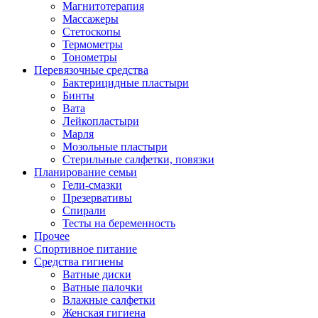
Магнитотерапия
Массажеры
Стетоскопы
Термометры
Тонометры
Перевязочные средства
Бактерицидные пластыри
Бинты
Вата
Лейкопластыри
Марля
Мозольные пластыри
Стерильные салфетки, повязки
Планирование семьи
Гели-смазки
Презервативы
Спирали
Тесты на беременность
Прочее
Спортивное питание
Средства гигиены
Ватные диски
Ватные палочки
Влажные салфетки
Женская гигиена