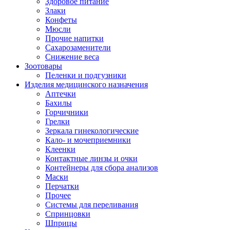
Здоровое питание
Злаки
Конфеты
Мюсли
Прочие напитки
Сахарозаменители
Снижение веса
Зоотовары
Пеленки и подгузники
Изделия медицинского назначения
Аптечки
Бахилы
Горчичники
Грелки
Зеркала гинекологические
Кало- и мочеприемники
Клеенки
Контактные линзы и очки
Контейнеры для сбора анализов
Маски
Перчатки
Прочее
Системы для переливания
Спринцовки
Шприцы