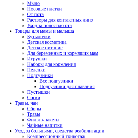
Мыло
Носовые платки
От пота
Растворы для контактных линз
Уход за полостью рта
Товары для мамы и малыша
Бутылочки
Детская косметика
Детское питание
Для беременных и кормящих мам
Игрушки
Наборы для кормления
Пеленки
Подгузники
Все подгузники
Подгузники для плавания
Пустышки
Соски
Травы, чаи
Сборы
Травы
Фильтр-пакеты
Чайные напитки
Уход за больными, средства реабилитации
Компрессионный трикотаж