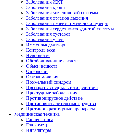
Заболевания ЖКТ
Заболевания крови
Заболевания мочеполовой системы
Заболевания органов дыхания
Заболевания печени и желчного пузыря
Заболевания сердечно-сосудистой системы
Заболевания суставов
Заболевания ушей
Иммуномодуляторы
Контроль веса
Неврология
Обезболивающие средства
Обмен веществ
Онкология
Офтальмология
Похмельный синдром
Препараты специального действия
Простудные заболевания
Противовирусное действие
Противовоспалительные средства
Противопаразитарные препараты
Медицинская техника
Гигиена носа
Глюкометры
Ингаляторы