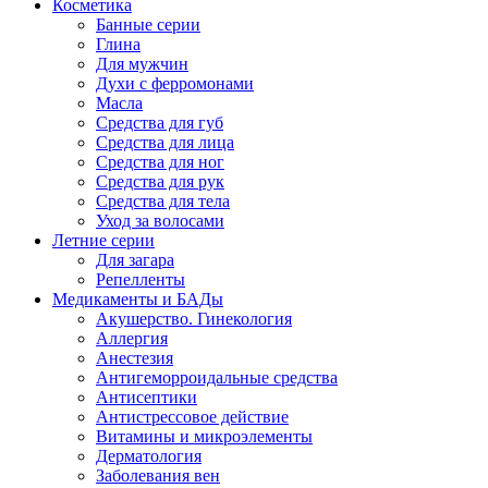
Косметика
Банные серии
Глина
Для мужчин
Духи с ферромонами
Масла
Средства для губ
Средства для лица
Средства для ног
Средства для рук
Средства для тела
Уход за волосами
Летние серии
Для загара
Репелленты
Медикаменты и БАДы
Акушерство. Гинекология
Аллергия
Анестезия
Антигеморроидальные средства
Антисептики
Антистрессовое действие
Витамины и микроэлементы
Дерматология
Заболевания вен