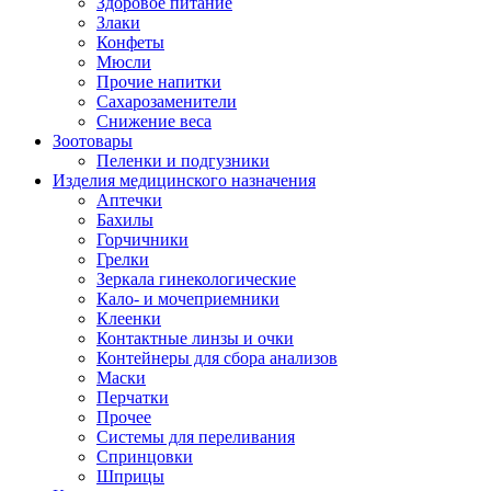
Здоровое питание
Злаки
Конфеты
Мюсли
Прочие напитки
Сахарозаменители
Снижение веса
Зоотовары
Пеленки и подгузники
Изделия медицинского назначения
Аптечки
Бахилы
Горчичники
Грелки
Зеркала гинекологические
Кало- и мочеприемники
Клеенки
Контактные линзы и очки
Контейнеры для сбора анализов
Маски
Перчатки
Прочее
Системы для переливания
Спринцовки
Шприцы