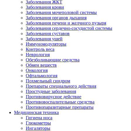
Заболевания ЖКТ
Заболевания крови
Заболевания мочеполовой системы
Заболевания органов дыхания
Заболевания печени и желчного пузыря
Заболевания сердечно-сосудистой системы
Заболевания суставов
Заболевания ушей
Иммуномодуляторы
Контроль веса
Неврология
Обезболивающие средства
Обмен веществ
Онкология
Офтальмология
Похмельный синдром
Препараты специального действия
Простудные заболевания
Противовирусное действие
Противовоспалительные средства
Противопаразитарные препараты
Медицинская техника
Гигиена носа
Глюкометры
Ингаляторы