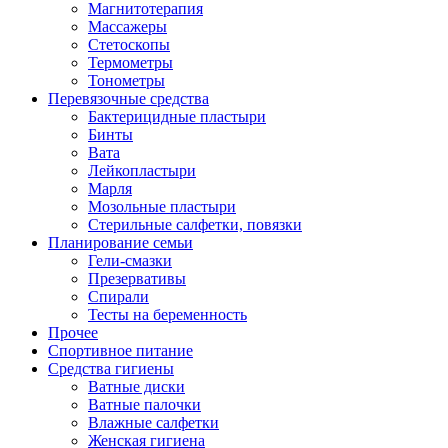
Магнитотерапия
Массажеры
Стетоскопы
Термометры
Тонометры
Перевязочные средства
Бактерицидные пластыри
Бинты
Вата
Лейкопластыри
Марля
Мозольные пластыри
Стерильные салфетки, повязки
Планирование семьи
Гели-смазки
Презервативы
Спирали
Тесты на беременность
Прочее
Спортивное питание
Средства гигиены
Ватные диски
Ватные палочки
Влажные салфетки
Женская гигиена