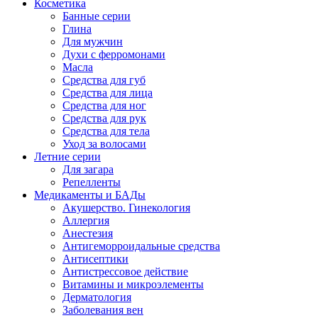
Косметика
Банные серии
Глина
Для мужчин
Духи с ферромонами
Масла
Средства для губ
Средства для лица
Средства для ног
Средства для рук
Средства для тела
Уход за волосами
Летние серии
Для загара
Репелленты
Медикаменты и БАДы
Акушерство. Гинекология
Аллергия
Анестезия
Антигеморроидальные средства
Антисептики
Антистрессовое действие
Витамины и микроэлементы
Дерматология
Заболевания вен