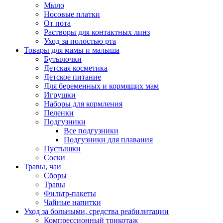
Мыло
Носовые платки
От пота
Растворы для контактных линз
Уход за полостью рта
Товары для мамы и малыша
Бутылочки
Детская косметика
Детское питание
Для беременных и кормящих мам
Игрушки
Наборы для кормления
Пеленки
Подгузники
Все подгузники
Подгузники для плавания
Пустышки
Соски
Травы, чаи
Сборы
Травы
Фильтр-пакеты
Чайные напитки
Уход за больными, средства реабилитации
Компрессионный трикотаж