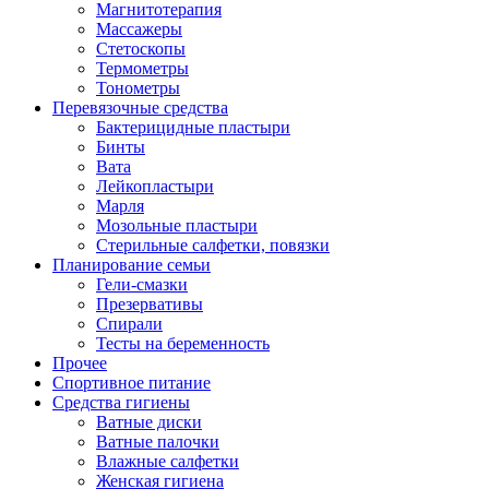
Магнитотерапия
Массажеры
Стетоскопы
Термометры
Тонометры
Перевязочные средства
Бактерицидные пластыри
Бинты
Вата
Лейкопластыри
Марля
Мозольные пластыри
Стерильные салфетки, повязки
Планирование семьи
Гели-смазки
Презервативы
Спирали
Тесты на беременность
Прочее
Спортивное питание
Средства гигиены
Ватные диски
Ватные палочки
Влажные салфетки
Женская гигиена