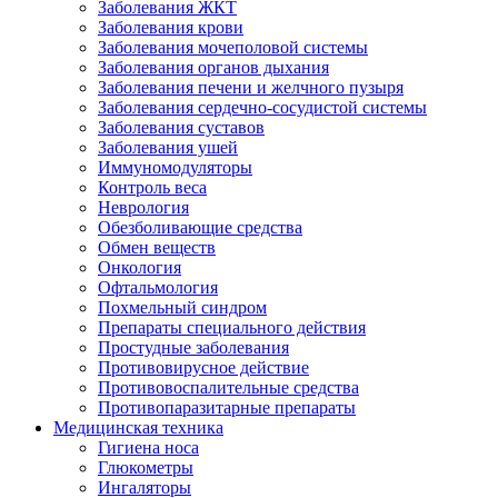
Заболевания ЖКТ
Заболевания крови
Заболевания мочеполовой системы
Заболевания органов дыхания
Заболевания печени и желчного пузыря
Заболевания сердечно-сосудистой системы
Заболевания суставов
Заболевания ушей
Иммуномодуляторы
Контроль веса
Неврология
Обезболивающие средства
Обмен веществ
Онкология
Офтальмология
Похмельный синдром
Препараты специального действия
Простудные заболевания
Противовирусное действие
Противовоспалительные средства
Противопаразитарные препараты
Медицинская техника
Гигиена носа
Глюкометры
Ингаляторы