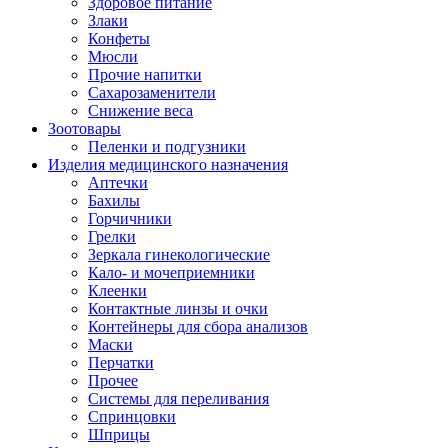
Здоровое питание
Злаки
Конфеты
Мюсли
Прочие напитки
Сахарозаменители
Снижение веса
Зоотовары
Пеленки и подгузники
Изделия медицинского назначения
Аптечки
Бахилы
Горчичники
Грелки
Зеркала гинекологические
Кало- и мочеприемники
Клеенки
Контактные линзы и очки
Контейнеры для сбора анализов
Маски
Перчатки
Прочее
Системы для переливания
Спринцовки
Шприцы