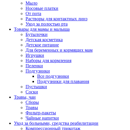
Мыло
Носовые платки
От пота
Растворы для контактных линз
Уход за полостью рта
Товары для мамы и малыша
Бутылочки
Детская косметика
Детское питание
Для беременных и кормящих мам
Игрушки
Наборы для кормления
Пеленки
Подгузники
Все подгузники
Подгузники для плавания
Пустышки
Соски
Травы, чаи
Сборы
Травы
Фильтр-пакеты
Чайные напитки
Уход за больными, средства реабилитации
Компрессионный трикотаж