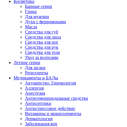
Косметика
Банные серии
Глина
Для мужчин
Духи с ферромонами
Масла
Средства для губ
Средства для лица
Средства для ног
Средства для рук
Средства для тела
Уход за волосами
Летние серии
Для загара
Репелленты
Медикаменты и БАДы
Акушерство. Гинекология
Аллергия
Анестезия
Антигеморроидальные средства
Антисептики
Антистрессовое действие
Витамины и микроэлементы
Дерматология
Заболевания вен