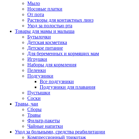
Мыло
Носовые платки
От пота
Растворы для контактных линз
Уход за полостью рта
Товары для мамы и малыша
Бутылочки
Детская косметика
Детское питание
Для беременных и кормящих мам
Игрушки
Наборы для кормления
Пеленки
Подгузники
Все подгузники
Подгузники для плавания
Пустышки
Соски
Травы, чаи
Сборы
Травы
Фильтр-пакеты
Чайные напитки
Уход за больными, средства реабилитации
Компрессионный трикотаж