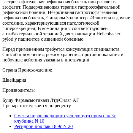
гастроэзофагеальная рефлюксная болезнь или рефлюкс-
эзофагит, Поддерживающая терапия гастроэзофагеальной
рефлюксной болезни, Неэрозивная гастроэзофагеальная
рефлюксная болезнь, Синдром Золлингера-Эллисона и другие
состояние, характеризующиеся патологической
гиперсекрецией, В комбинации с соответствующей
антибактериальной терапией для эрадикации Helicobacter
pylori у пациентов с язвенной болезнью.
Перед применением требуется консультация специалиста.
Способ применения, режим хранения, противопоказания и
побочные действия указаны в инструкции.
Страна Происхождения:
Швейцария
Производитель:
Бушу Фармасьютикалз Лтд/Силаг АГ
Препарат отпускается по рецепту
Смекта порошок д/приг сусп д/внутр прим пак 3г
клубника N 10
Регидрон пор пак 18.9г N 20