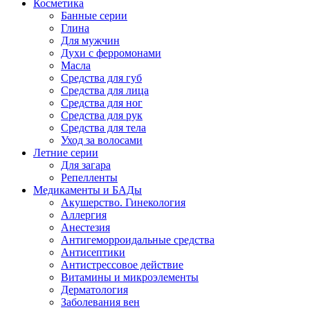
Косметика
Банные серии
Глина
Для мужчин
Духи с ферромонами
Масла
Средства для губ
Средства для лица
Средства для ног
Средства для рук
Средства для тела
Уход за волосами
Летние серии
Для загара
Репелленты
Медикаменты и БАДы
Акушерство. Гинекология
Аллергия
Анестезия
Антигеморроидальные средства
Антисептики
Антистрессовое действие
Витамины и микроэлементы
Дерматология
Заболевания вен