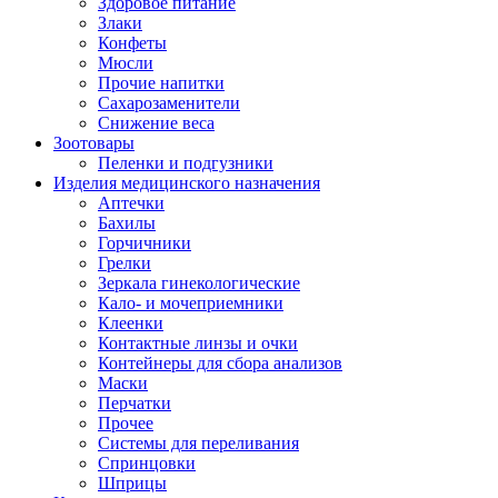
Здоровое питание
Злаки
Конфеты
Мюсли
Прочие напитки
Сахарозаменители
Снижение веса
Зоотовары
Пеленки и подгузники
Изделия медицинского назначения
Аптечки
Бахилы
Горчичники
Грелки
Зеркала гинекологические
Кало- и мочеприемники
Клеенки
Контактные линзы и очки
Контейнеры для сбора анализов
Маски
Перчатки
Прочее
Системы для переливания
Спринцовки
Шприцы