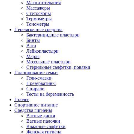
Магнитотерапия
Массажеры
Стетоскопы
Термометры
Тонометры
Перевязочные средства
Бактерицидные пластыри
Бинты
Вата
Лейкопластыри
Марля
Мозольные пластыри
Стерильные салфетки, повязки
Планирование семьи
Гели-смазки
Презервативы
Спирали
Тесты на беременность
Прочее
Спортивное питание
Средства гигиены
Ватные диски
Ватные палочки
Влажные салфетки
Женская гигиена