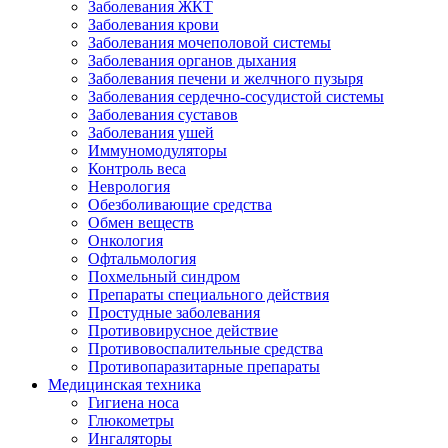
Заболевания ЖКТ
Заболевания крови
Заболевания мочеполовой системы
Заболевания органов дыхания
Заболевания печени и желчного пузыря
Заболевания сердечно-сосудистой системы
Заболевания суставов
Заболевания ушей
Иммуномодуляторы
Контроль веса
Неврология
Обезболивающие средства
Обмен веществ
Онкология
Офтальмология
Похмельный синдром
Препараты специального действия
Простудные заболевания
Противовирусное действие
Противовоспалительные средства
Противопаразитарные препараты
Медицинская техника
Гигиена носа
Глюкометры
Ингаляторы