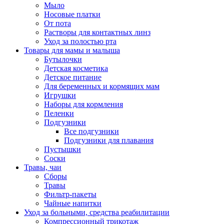
Мыло
Носовые платки
От пота
Растворы для контактных линз
Уход за полостью рта
Товары для мамы и малыша
Бутылочки
Детская косметика
Детское питание
Для беременных и кормящих мам
Игрушки
Наборы для кормления
Пеленки
Подгузники
Все подгузники
Подгузники для плавания
Пустышки
Соски
Травы, чаи
Сборы
Травы
Фильтр-пакеты
Чайные напитки
Уход за больными, средства реабилитации
Компрессионный трикотаж