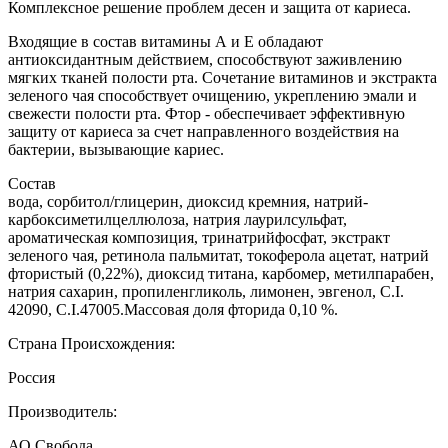
Комплексное решение проблем десен и защита от кариеса.
Входящие в состав витамины А и Е обладают
антиоксидантным действием, способствуют заживлению
мягких тканей полости рта. Сочетание витаминов и экстракта
зеленого чая способствует очищению, укреплению эмали и
свежести полости рта. Фтор - обеспечивает эффективную
защиту от кариеса за счет направленного воздействия на
бактерии, вызывающие кариес.
Состав
вода, сорбитол/глицерин, диоксид кремния, натрий-
карбоксиметилцеллюлоза, натрия лаурилсульфат,
ароматическая композиция, тринатрийфосфат, экстракт
зеленого чая, ретинола пальмитат, токоферола ацетат, натрий
фтористый (0,22%), диоксид титана, карбомер, метилпарабен,
натрия сахарин, пропиленгликоль, лимонен, эвгенол, C.I.
42090, C.I.47005.Массовая доля фторида 0,10 %.
Страна Происхождения:
Россия
Производитель:
АО Свобода