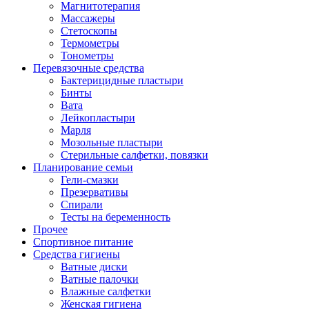
Магнитотерапия
Массажеры
Стетоскопы
Термометры
Тонометры
Перевязочные средства
Бактерицидные пластыри
Бинты
Вата
Лейкопластыри
Марля
Мозольные пластыри
Стерильные салфетки, повязки
Планирование семьи
Гели-смазки
Презервативы
Спирали
Тесты на беременность
Прочее
Спортивное питание
Средства гигиены
Ватные диски
Ватные палочки
Влажные салфетки
Женская гигиена