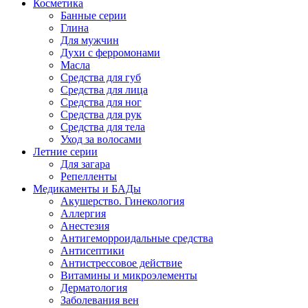
Косметика
Банные серии
Глина
Для мужчин
Духи с ферромонами
Масла
Средства для губ
Средства для лица
Средства для ног
Средства для рук
Средства для тела
Уход за волосами
Летние серии
Для загара
Репелленты
Медикаменты и БАДы
Акушерство. Гинекология
Аллергия
Анестезия
Антигеморроидальные средства
Антисептики
Антистрессовое действие
Витамины и микроэлементы
Дерматология
Заболевания вен