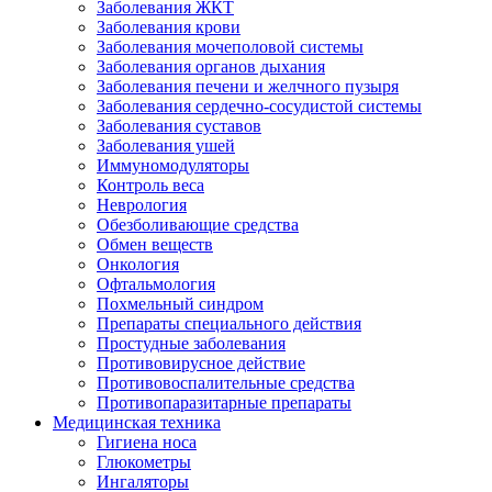
Заболевания ЖКТ
Заболевания крови
Заболевания мочеполовой системы
Заболевания органов дыхания
Заболевания печени и желчного пузыря
Заболевания сердечно-сосудистой системы
Заболевания суставов
Заболевания ушей
Иммуномодуляторы
Контроль веса
Неврология
Обезболивающие средства
Обмен веществ
Онкология
Офтальмология
Похмельный синдром
Препараты специального действия
Простудные заболевания
Противовирусное действие
Противовоспалительные средства
Противопаразитарные препараты
Медицинская техника
Гигиена носа
Глюкометры
Ингаляторы