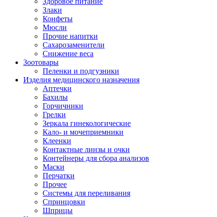
Здоровое питание
Злаки
Конфеты
Мюсли
Прочие напитки
Сахарозаменители
Снижение веса
Зоотовары
Пеленки и подгузники
Изделия медицинского назначения
Аптечки
Бахилы
Горчичники
Грелки
Зеркала гинекологические
Кало- и мочеприемники
Клеенки
Контактные линзы и очки
Контейнеры для сбора анализов
Маски
Перчатки
Прочее
Системы для переливания
Спринцовки
Шприцы