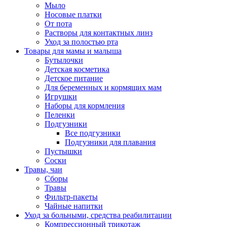
Мыло
Носовые платки
От пота
Растворы для контактных линз
Уход за полостью рта
Товары для мамы и малыша
Бутылочки
Детская косметика
Детское питание
Для беременных и кормящих мам
Игрушки
Наборы для кормления
Пеленки
Подгузники
Все подгузники
Подгузники для плавания
Пустышки
Соски
Травы, чаи
Сборы
Травы
Фильтр-пакеты
Чайные напитки
Уход за больными, средства реабилитации
Компрессионный трикотаж