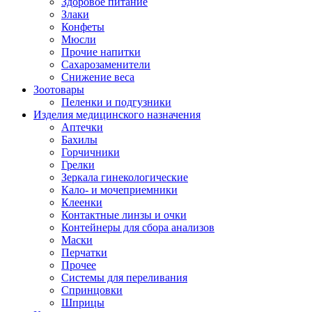
Здоровое питание
Злаки
Конфеты
Мюсли
Прочие напитки
Сахарозаменители
Снижение веса
Зоотовары
Пеленки и подгузники
Изделия медицинского назначения
Аптечки
Бахилы
Горчичники
Грелки
Зеркала гинекологические
Кало- и мочеприемники
Клеенки
Контактные линзы и очки
Контейнеры для сбора анализов
Маски
Перчатки
Прочее
Системы для переливания
Спринцовки
Шприцы