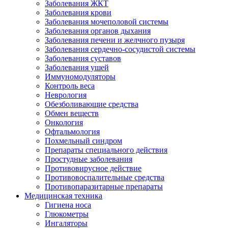
Заболевания ЖКТ
Заболевания крови
Заболевания мочеполовой системы
Заболевания органов дыхания
Заболевания печени и желчного пузыря
Заболевания сердечно-сосудистой системы
Заболевания суставов
Заболевания ушей
Иммуномодуляторы
Контроль веса
Неврология
Обезболивающие средства
Обмен веществ
Онкология
Офтальмология
Похмельный синдром
Препараты специального действия
Простудные заболевания
Противовирусное действие
Противовоспалительные средства
Противопаразитарные препараты
Медицинская техника
Гигиена носа
Глюкометры
Ингаляторы