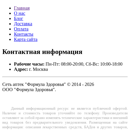
Главная
О нас
Блог
Доставка
Оплата
Контакты
Карта сайта
Контактная
информация
Рабочие часы:
Пн-Пт: 08:00-20:00, Сб-Вс: 10:00-18:00
Адрес:
г. Москва
Сеть аптек "Формула Здоровья" © 2014 - 2026
ООО "Формула Здоровья".
Данный информационный ресурс не является публичной офертой.
Наличие и стоимость товаров уточняйте по телефону. Производители
оставляют за собой право изменять технические характеристики и внешний
вид товаров без предварительного уведомления. Размещенная на сайте
информация: описания лекарственных средств, БАДов и других товаров,