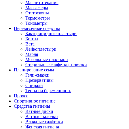
Магнитотерапия
Массажеры
Стетоскопы
Термометры
Тонометры
Перевязочные средства
Бактерицидные пластыри
Бинты
Вата
Лейкопластыри
Марля
Мозольные пластыри
Стерильные салфетки, повязки
Планирование семьи
Гели-смазки
Презервативы
Спирали
Тесты на беременность
Прочее
Спортивное питание
Средства гигиены
Ватные диски
Ватные палочки
Влажные салфетки
Женская гигиена