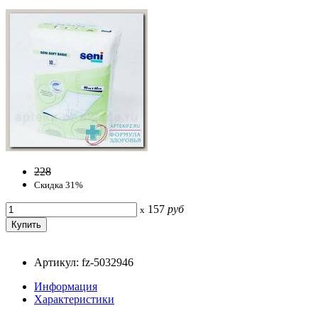
228
Скидка 31%
157
руб
x
Артикул: fz-5032946
Информация
Характеристики