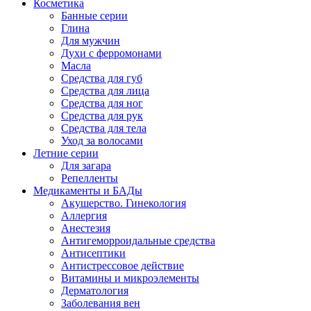
Косметика
Банные серии
Глина
Для мужчин
Духи с ферромонами
Масла
Средства для губ
Средства для лица
Средства для ног
Средства для рук
Средства для тела
Уход за волосами
Летние серии
Для загара
Репелленты
Медикаменты и БАДы
Акушерство. Гинекология
Аллергия
Анестезия
Антигеморроидальные средства
Антисептики
Антистрессовое действие
Витамины и микроэлементы
Дерматология
Заболевания вен