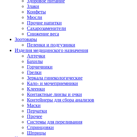
Здоровое питание
Злаки
Конфеты
Мюсли
Прочие напитки
Сахарозаменители
Снижение веса
Зоотовары
Пеленки и подгузники
Изделия медицинского назначения
Аптечки
Бахилы
Горчичники
Грелки
Зеркала гинекологические
Кало- и мочеприемники
Клеенки
Контактные линзы и очки
Контейнеры для сбора анализов
Маски
Перчатки
Прочее
Системы для переливания
Спринцовки
Шприцы