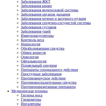
Заболевания ЖКТ
Заболевания крови
Заболевания мочеполовой системы
Заболевания органов дыхания
Заболевания печени и желчного пузыря
Заболевания сердечно-сосудистой системы
Заболевания суставов
Заболевания ушей
Иммуномодуляторы
Контроль веса
Неврология
Обезболивающие средства
Обмен веществ
Онкология
Офтальмология
Похмельный синдром
Препараты специального действия
Простудные заболевания
Противовирусное действие
Противовоспалительные средства
Противопаразитарные препараты
Медицинская техника
Гигиена носа
Глюкометры
Ингаляторы