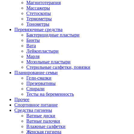
Магнитотерапия
Массажеры
Стетоскопы
Термометры
Тонометры
Перевязочные средства
Бактерицидные пластыри
Бинты
Вата
Лейкопластыри
Марля
Мозольные пластыри
Стерильные салфетки, повязки
Планирование семьи
Гели-смазки
Презервативы
Спирали
Тесты на беременность
Прочее
Спортивное питание
Средства гигиены
Ватные диски
Ватные палочки
Влажные салфетки
Женская гигиена