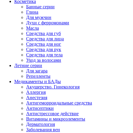
Косметика
Банные серии
Глина
Для мужчин
Духи с ферромонами
Масла
Средства для губ
Средства для лица
Средства для ног
Средства для рук
Средства для тела
Уход за волосами
Летние серии
Для загара
Репелленты
Медикаменты и БАДы
Акушерство. Гинекология
Аллергия
Анестезия
Антигеморроидальные средства
Антисептики
Антистрессовое действие
Витамины и микроэлементы
Дерматология
Заболевания вен