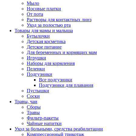
Мыло
Носовые платки
От пота
Растворы для контактных линз
Уход за полостью рта
Товары для мамы и малыша
Бутылочки
Детская косметика
Детское питание
Для беременных и кормящих мам
Игрушки
Наборы для кормления
Пеленки
Подгузники
Все подгузники
Подгузники для плавания
Пустышки
Соски
Травы, чаи
Сборы
Травы
Фильтр-пакеты
Чайные напитки
Уход за больными, средства реабилитации
Компрессионный трикотаж