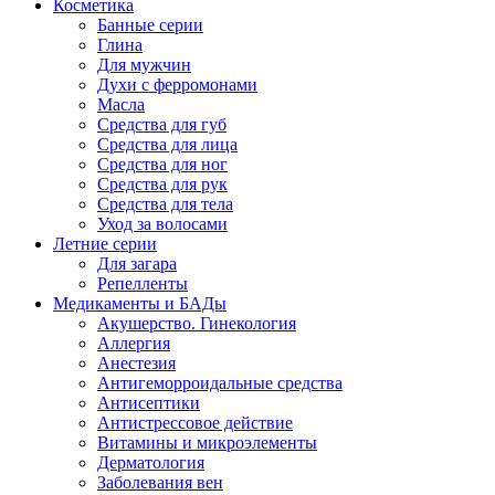
Косметика
Банные серии
Глина
Для мужчин
Духи с ферромонами
Масла
Средства для губ
Средства для лица
Средства для ног
Средства для рук
Средства для тела
Уход за волосами
Летние серии
Для загара
Репелленты
Медикаменты и БАДы
Акушерство. Гинекология
Аллергия
Анестезия
Антигеморроидальные средства
Антисептики
Антистрессовое действие
Витамины и микроэлементы
Дерматология
Заболевания вен