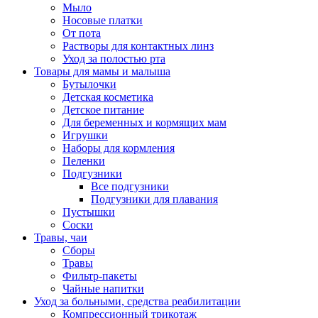
Мыло
Носовые платки
От пота
Растворы для контактных линз
Уход за полостью рта
Товары для мамы и малыша
Бутылочки
Детская косметика
Детское питание
Для беременных и кормящих мам
Игрушки
Наборы для кормления
Пеленки
Подгузники
Все подгузники
Подгузники для плавания
Пустышки
Соски
Травы, чаи
Сборы
Травы
Фильтр-пакеты
Чайные напитки
Уход за больными, средства реабилитации
Компрессионный трикотаж