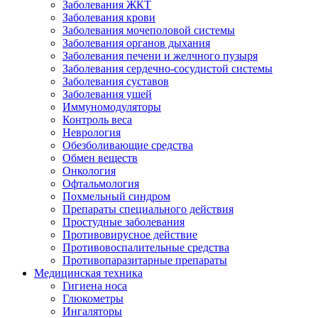
Заболевания ЖКТ
Заболевания крови
Заболевания мочеполовой системы
Заболевания органов дыхания
Заболевания печени и желчного пузыря
Заболевания сердечно-сосудистой системы
Заболевания суставов
Заболевания ушей
Иммуномодуляторы
Контроль веса
Неврология
Обезболивающие средства
Обмен веществ
Онкология
Офтальмология
Похмельный синдром
Препараты специального действия
Простудные заболевания
Противовирусное действие
Противовоспалительные средства
Противопаразитарные препараты
Медицинская техника
Гигиена носа
Глюкометры
Ингаляторы