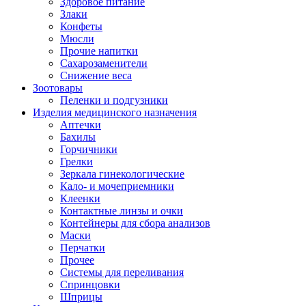
Здоровое питание
Злаки
Конфеты
Мюсли
Прочие напитки
Сахарозаменители
Снижение веса
Зоотовары
Пеленки и подгузники
Изделия медицинского назначения
Аптечки
Бахилы
Горчичники
Грелки
Зеркала гинекологические
Кало- и мочеприемники
Клеенки
Контактные линзы и очки
Контейнеры для сбора анализов
Маски
Перчатки
Прочее
Системы для переливания
Спринцовки
Шприцы