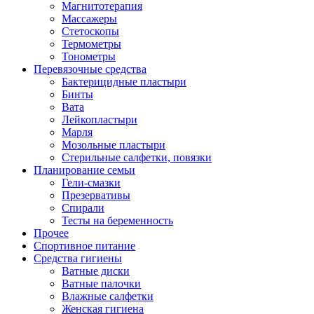
Магнитотерапия
Массажеры
Стетоскопы
Термометры
Тонометры
Перевязочные средства
Бактерицидные пластыри
Бинты
Вата
Лейкопластыри
Марля
Мозольные пластыри
Стерильные салфетки, повязки
Планирование семьи
Гели-смазки
Презервативы
Спирали
Тесты на беременность
Прочее
Спортивное питание
Средства гигиены
Ватные диски
Ватные палочки
Влажные салфетки
Женская гигиена