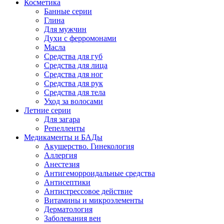
Косметика
Банные серии
Глина
Для мужчин
Духи с ферромонами
Масла
Средства для губ
Средства для лица
Средства для ног
Средства для рук
Средства для тела
Уход за волосами
Летние серии
Для загара
Репелленты
Медикаменты и БАДы
Акушерство. Гинекология
Аллергия
Анестезия
Антигеморроидальные средства
Антисептики
Антистрессовое действие
Витамины и микроэлементы
Дерматология
Заболевания вен