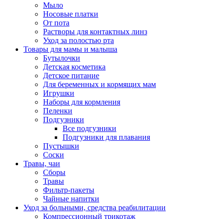
Мыло
Носовые платки
От пота
Растворы для контактных линз
Уход за полостью рта
Товары для мамы и малыша
Бутылочки
Детская косметика
Детское питание
Для беременных и кормящих мам
Игрушки
Наборы для кормления
Пеленки
Подгузники
Все подгузники
Подгузники для плавания
Пустышки
Соски
Травы, чаи
Сборы
Травы
Фильтр-пакеты
Чайные напитки
Уход за больными, средства реабилитации
Компрессионный трикотаж