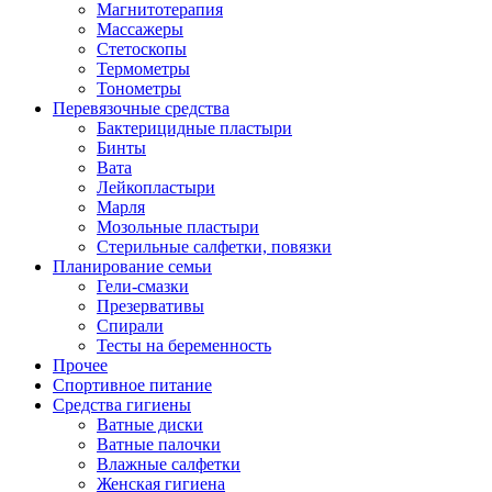
Магнитотерапия
Массажеры
Стетоскопы
Термометры
Тонометры
Перевязочные средства
Бактерицидные пластыри
Бинты
Вата
Лейкопластыри
Марля
Мозольные пластыри
Стерильные салфетки, повязки
Планирование семьи
Гели-смазки
Презервативы
Спирали
Тесты на беременность
Прочее
Спортивное питание
Средства гигиены
Ватные диски
Ватные палочки
Влажные салфетки
Женская гигиена