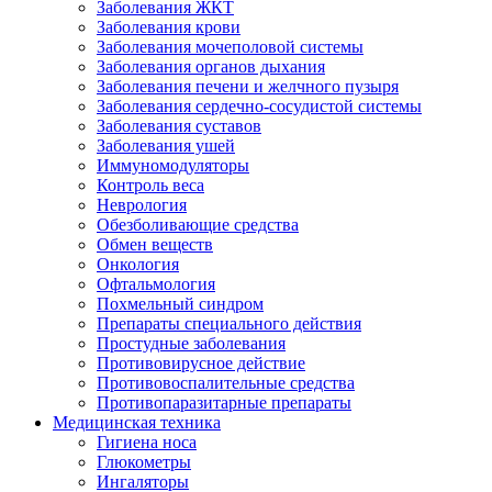
Заболевания ЖКТ
Заболевания крови
Заболевания мочеполовой системы
Заболевания органов дыхания
Заболевания печени и желчного пузыря
Заболевания сердечно-сосудистой системы
Заболевания суставов
Заболевания ушей
Иммуномодуляторы
Контроль веса
Неврология
Обезболивающие средства
Обмен веществ
Онкология
Офтальмология
Похмельный синдром
Препараты специального действия
Простудные заболевания
Противовирусное действие
Противовоспалительные средства
Противопаразитарные препараты
Медицинская техника
Гигиена носа
Глюкометры
Ингаляторы