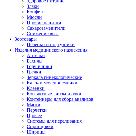
Здоровое питание
Злаки
Конфеты
Мюсли
Прочие напитки
Сахарозаменители
Снижение веса
Зоотовары
Пеленки и подгузники
Изделия медицинского назначения
Аптечки
Бахилы
Горчичники
Грелки
Зеркала гинекологические
Кало- и мочеприемники
Клеенки
Контактные линзы и очки
Контейнеры для сбора анализов
Маски
Перчатки
Прочее
Системы для переливания
Спринцовки
Шприцы