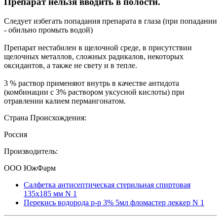
Препарат нельзя вводить в полости.
Следует избегать попадания препарата в глаза (при попадании
- обильно промыть водой)
Препарат нестабилен в щелочной среде, в присутствии
щелочных металлов, сложных радикалов, некоторых
оксидантов, а также не свету и в тепле.
3 % раствор применяют внутрь в качестве антидота
(комбинации с 3% раствором уксусной кислоты) при
отравлении калием пермангонатом.
Страна Происхождения:
Россия
Производитель:
ООО ЮжФарм
Салфетка антисептическая стерильная спиртовая
135х185 мм N 1
Перекись водорода р-р 3% 5мл фломастер леккер N 1