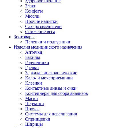
Здоровое питание
Злаки
Конфеты
Мюсли
Прочие напитки
Сахарозаменители
Снижение веса
Зоотовары
Пеленки и подгузники
Изделия медицинского назначения
Аптечки
Бахилы
Горчичники
Грелки
Зеркала гинекологические
Кало- и мочеприемники
Клеенки
Контактные линзы и очки
Контейнеры для сбора анализов
Маски
Перчатки
Прочее
Системы для переливания
Спринцовки
Шприцы