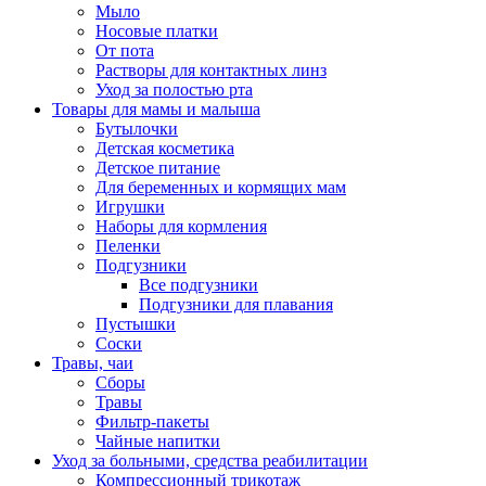
Мыло
Носовые платки
От пота
Растворы для контактных линз
Уход за полостью рта
Товары для мамы и малыша
Бутылочки
Детская косметика
Детское питание
Для беременных и кормящих мам
Игрушки
Наборы для кормления
Пеленки
Подгузники
Все подгузники
Подгузники для плавания
Пустышки
Соски
Травы, чаи
Сборы
Травы
Фильтр-пакеты
Чайные напитки
Уход за больными, средства реабилитации
Компрессионный трикотаж