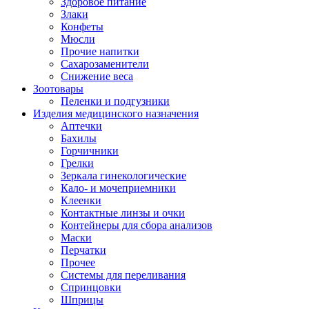
Здоровое питание
Злаки
Конфеты
Мюсли
Прочие напитки
Сахарозаменители
Снижение веса
Зоотовары
Пеленки и подгузники
Изделия медицинского назначения
Аптечки
Бахилы
Горчичники
Грелки
Зеркала гинекологические
Кало- и мочеприемники
Клеенки
Контактные линзы и очки
Контейнеры для сбора анализов
Маски
Перчатки
Прочее
Системы для переливания
Спринцовки
Шприцы