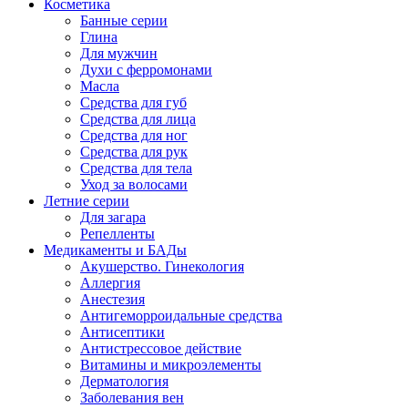
Косметика
Банные серии
Глина
Для мужчин
Духи с ферромонами
Масла
Средства для губ
Средства для лица
Средства для ног
Средства для рук
Средства для тела
Уход за волосами
Летние серии
Для загара
Репелленты
Медикаменты и БАДы
Акушерство. Гинекология
Аллергия
Анестезия
Антигеморроидальные средства
Антисептики
Антистрессовое действие
Витамины и микроэлементы
Дерматология
Заболевания вен