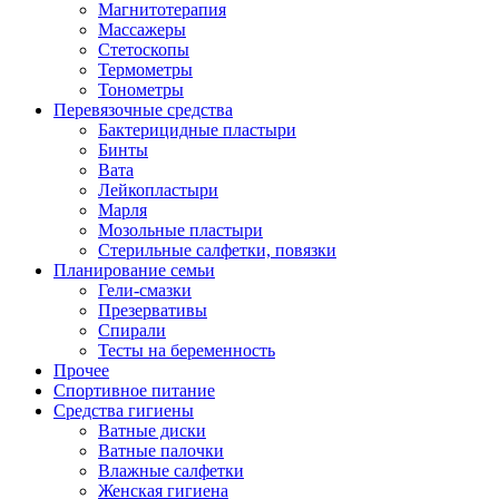
Магнитотерапия
Массажеры
Стетоскопы
Термометры
Тонометры
Перевязочные средства
Бактерицидные пластыри
Бинты
Вата
Лейкопластыри
Марля
Мозольные пластыри
Стерильные салфетки, повязки
Планирование семьи
Гели-смазки
Презервативы
Спирали
Тесты на беременность
Прочее
Спортивное питание
Средства гигиены
Ватные диски
Ватные палочки
Влажные салфетки
Женская гигиена