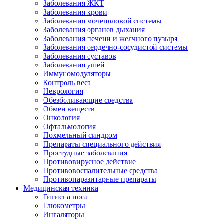
Заболевания ЖКТ
Заболевания крови
Заболевания мочеполовой системы
Заболевания органов дыхания
Заболевания печени и желчного пузыря
Заболевания сердечно-сосудистой системы
Заболевания суставов
Заболевания ушей
Иммуномодуляторы
Контроль веса
Неврология
Обезболивающие средства
Обмен веществ
Онкология
Офтальмология
Похмельный синдром
Препараты специального действия
Простудные заболевания
Противовирусное действие
Противовоспалительные средства
Противопаразитарные препараты
Медицинская техника
Гигиена носа
Глюкометры
Ингаляторы