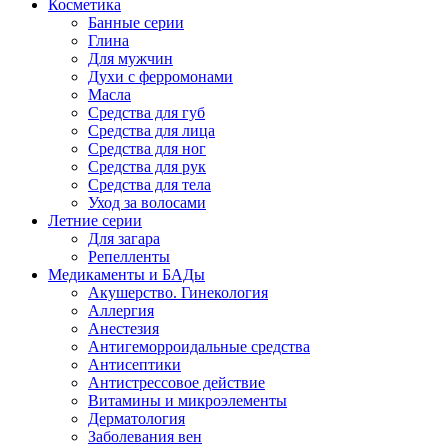
Косметика
Банные серии
Глина
Для мужчин
Духи с ферромонами
Масла
Средства для губ
Средства для лица
Средства для ног
Средства для рук
Средства для тела
Уход за волосами
Летние серии
Для загара
Репелленты
Медикаменты и БАДы
Акушерство. Гинекология
Аллергия
Анестезия
Антигеморроидальные средства
Антисептики
Антистрессовое действие
Витамины и микроэлементы
Дерматология
Заболевания вен