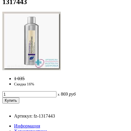
1317443
1 035
Скидка 16%
869
руб
x
Артикул: fz-1317443
Информация