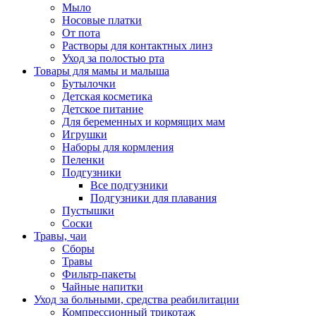
Мыло
Носовые платки
От пота
Растворы для контактных линз
Уход за полостью рта
Товары для мамы и малыша
Бутылочки
Детская косметика
Детское питание
Для беременных и кормящих мам
Игрушки
Наборы для кормления
Пеленки
Подгузники
Все подгузники
Подгузники для плавания
Пустышки
Соски
Травы, чаи
Сборы
Травы
Фильтр-пакеты
Чайные напитки
Уход за больными, средства реабилитации
Компрессионный трикотаж