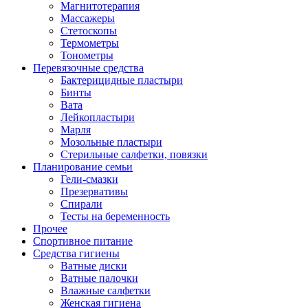
Магнитотерапия
Массажеры
Стетоскопы
Термометры
Тонометры
Перевязочные средства
Бактерицидные пластыри
Бинты
Вата
Лейкопластыри
Марля
Мозольные пластыри
Стерильные салфетки, повязки
Планирование семьи
Гели-смазки
Презервативы
Спирали
Тесты на беременность
Прочее
Спортивное питание
Средства гигиены
Ватные диски
Ватные палочки
Влажные салфетки
Женская гигиена