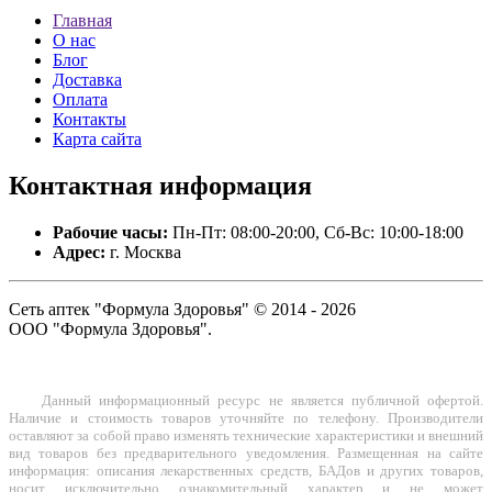
Главная
О нас
Блог
Доставка
Оплата
Контакты
Карта сайта
Контактная
информация
Рабочие часы:
Пн-Пт: 08:00-20:00, Сб-Вс: 10:00-18:00
Адрес:
г. Москва
Сеть аптек "Формула Здоровья" © 2014 - 2026
ООО "Формула Здоровья".
Данный информационный ресурс не является публичной офертой.
Наличие и стоимость товаров уточняйте по телефону. Производители
оставляют за собой право изменять технические характеристики и внешний
вид товаров без предварительного уведомления. Размещенная на сайте
информация: описания лекарственных средств, БАДов и других товаров,
носит исключительно ознакомительный характер и не может