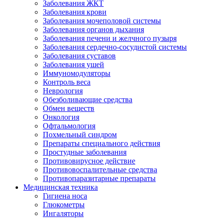
Заболевания ЖКТ
Заболевания крови
Заболевания мочеполовой системы
Заболевания органов дыхания
Заболевания печени и желчного пузыря
Заболевания сердечно-сосудистой системы
Заболевания суставов
Заболевания ушей
Иммуномодуляторы
Контроль веса
Неврология
Обезболивающие средства
Обмен веществ
Онкология
Офтальмология
Похмельный синдром
Препараты специального действия
Простудные заболевания
Противовирусное действие
Противовоспалительные средства
Противопаразитарные препараты
Медицинская техника
Гигиена носа
Глюкометры
Ингаляторы