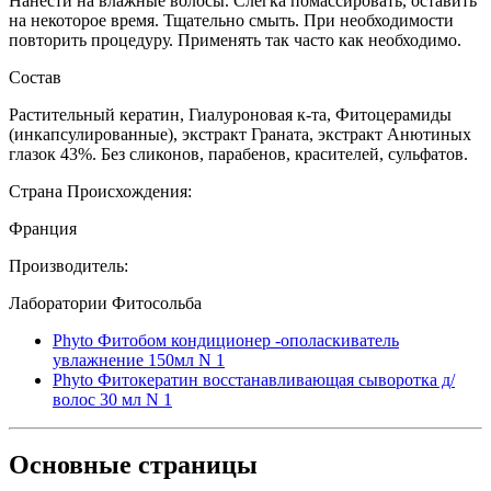
Нанести на влажные волосы. Слегка помассировать, оставить
на некоторое время. Тщательно смыть. При необходимости
повторить процедуру. Применять так часто как необходимо.
Состав
Растительный кератин, Гиалуроновая к-та, Фитоцерамиды
(инкапсулированные), экстракт Граната, экстракт Анютиных
глазок 43%. Без сликонов, парабенов, красителей, сульфатов.
Страна Происхождения:
Франция
Производитель:
Лаборатории Фитосольба
Phyto Фитобом кондиционер -ополаскиватель
увлажнение 150мл N 1
Phyto Фитокератин восстанавливающая сыворотка д/
волос 30 мл N 1
Основные
страницы