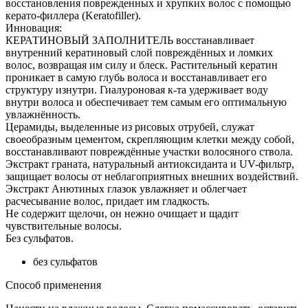
восстановления поврежденных и хрупких волос с помощью
керато-филлера (Keratofiller).
Инновация:
КЕРАТИНОВЫЙ ЗАПОЛНИТЕЛЬ восстанавливает
внутренний кератиновый слой повреждённых и ломких
волос, возвращая им силу и блеск. Растительный кератин
проникает в самую глубь волоса и восстанавливает его
структуру изнутри. Гиалуроновая к-та удерживает воду
внутри волоса и обеспечивает тем самым его оптимальную
увлажнённость.
Церамиды, выделенные из рисовых отрубей, служат
своеобразным цементом, скрепляющим клетки между собой,
восстанавливают повреждённые участки волосяного ствола.
Экстракт граната, натуральный антиоксиданта и UV-фильтр,
защищает волосы от неблагоприятных внешних воздействий.
Экстракт Анютиных глазок увлажняет и облегчает
расчесывание волос, придает им гладкость.
Не содержит щелочи, он нежно очищает и щадит
чувствительные волосы.
Без сульфатов.
без сульфатов
Способ применения