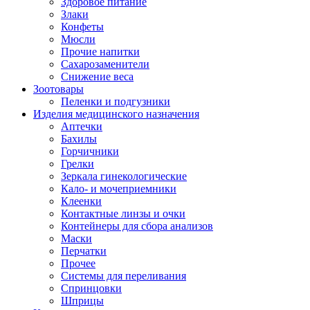
Здоровое питание
Злаки
Конфеты
Мюсли
Прочие напитки
Сахарозаменители
Снижение веса
Зоотовары
Пеленки и подгузники
Изделия медицинского назначения
Аптечки
Бахилы
Горчичники
Грелки
Зеркала гинекологические
Кало- и мочеприемники
Клеенки
Контактные линзы и очки
Контейнеры для сбора анализов
Маски
Перчатки
Прочее
Системы для переливания
Спринцовки
Шприцы