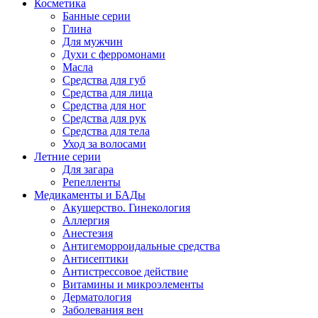
Косметика
Банные серии
Глина
Для мужчин
Духи с ферромонами
Масла
Средства для губ
Средства для лица
Средства для ног
Средства для рук
Средства для тела
Уход за волосами
Летние серии
Для загара
Репелленты
Медикаменты и БАДы
Акушерство. Гинекология
Аллергия
Анестезия
Антигеморроидальные средства
Антисептики
Антистрессовое действие
Витамины и микроэлементы
Дерматология
Заболевания вен