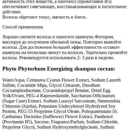
активность этих веществ, а пантенол (провитамин В5)
обеспечивает смягчающее, восстанавливающее и питательное
действие.
Волосы обретают тонус, мягкость и блеск.
Способ применения
Хорошо смочите волосы и нанесите шампунь Фитором,
массируя до получения обильной пены. Повторно вымойте
волосы. Для достижения большей эффективности оставьте
шампунь на несколько минут на волосах. Тщательно промойте
волосы. Рекомендуется использовать 2- 3 раза в неделю.
Phyto Phytorhum Energizing shampoo состав:
Water/Aqua, Centaurea Cyanus Flower Extract, Sodium Laureth
Sulfate, Cocamide Mipa, Glycol Cetearate, Disodium
Cocoamphodiacetate, Cocamidopropyl Betaine, Dried Egg
Yolk/Ovum, PEG-4 Rapeseedamide, Saccharum Officinarum
(Sugar Cane) Extract, Sodium Lauroyl Sarcosinate, Simmondsia
Chinensis (Jojoba), Potassium Undecylenoyl Hydrolyzed Soy
Protein, PEG-55 Propylene Glycol Oleate, Polyquaternium-10,
Carthamus Tinctorius (Safflower) Flower Extract, Panthenol
(Provitamin B5), Sucrose, Fragrance/Parfum, Sodium Chloride,
Propylene Glycol, Sodium Hydroxymethylglycinate, Sodium