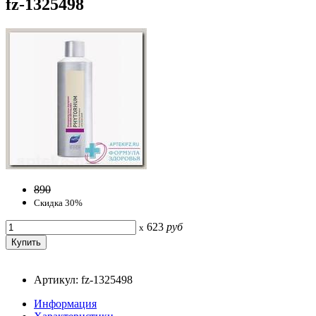
fz-1325498
890
Скидка 30%
623
руб
x
Артикул: fz-1325498
Информация