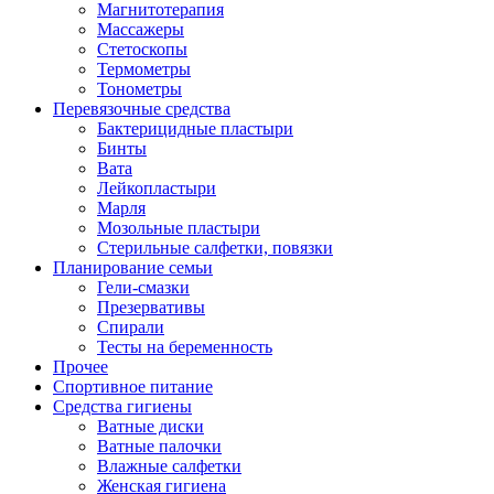
Магнитотерапия
Массажеры
Стетоскопы
Термометры
Тонометры
Перевязочные средства
Бактерицидные пластыри
Бинты
Вата
Лейкопластыри
Марля
Мозольные пластыри
Стерильные салфетки, повязки
Планирование семьи
Гели-смазки
Презервативы
Спирали
Тесты на беременность
Прочее
Спортивное питание
Средства гигиены
Ватные диски
Ватные палочки
Влажные салфетки
Женская гигиена