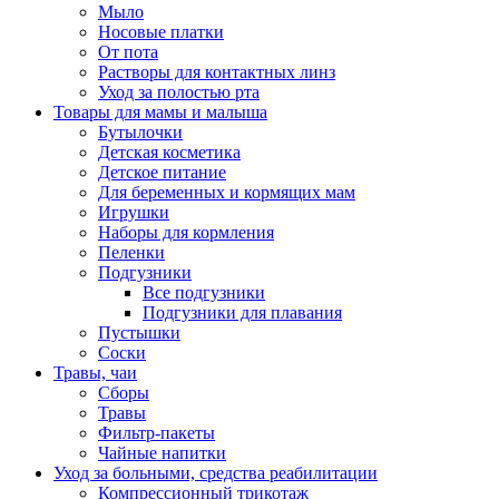
Мыло
Носовые платки
От пота
Растворы для контактных линз
Уход за полостью рта
Товары для мамы и малыша
Бутылочки
Детская косметика
Детское питание
Для беременных и кормящих мам
Игрушки
Наборы для кормления
Пеленки
Подгузники
Все подгузники
Подгузники для плавания
Пустышки
Соски
Травы, чаи
Сборы
Травы
Фильтр-пакеты
Чайные напитки
Уход за больными, средства реабилитации
Компрессионный трикотаж