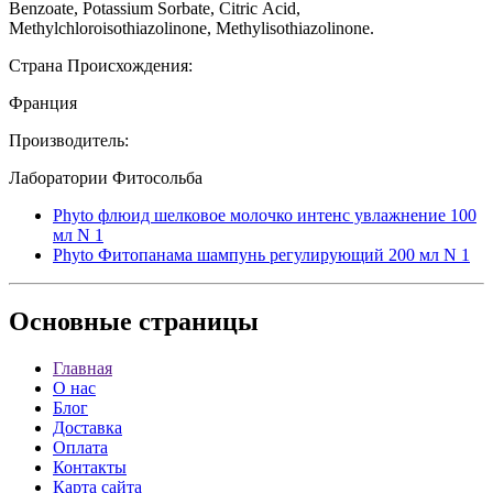
Benzoate, Potassium Sorbate, Citric Аcid,
Methylchloroisothiazolinone, Methylisothiazolinone.
Страна Происхождения:
Франция
Производитель:
Лаборатории Фитосольба
Phyto флюид шелковое молочко интенс увлажнение 100
мл N 1
Phyto Фитопанама шампунь регулирующий 200 мл N 1
Основные
страницы
Главная
О нас
Блог
Доставка
Оплата
Контакты
Карта сайта