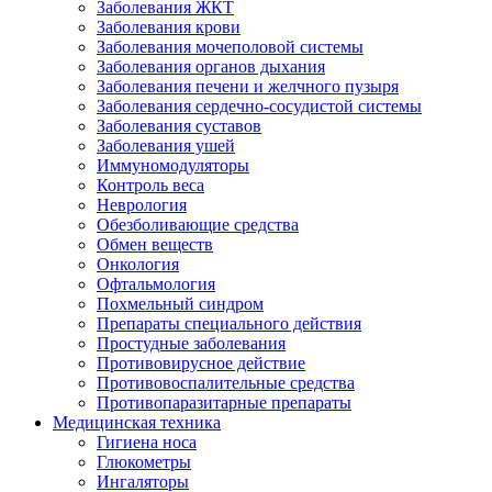
Заболевания ЖКТ
Заболевания крови
Заболевания мочеполовой системы
Заболевания органов дыхания
Заболевания печени и желчного пузыря
Заболевания сердечно-сосудистой системы
Заболевания суставов
Заболевания ушей
Иммуномодуляторы
Контроль веса
Неврология
Обезболивающие средства
Обмен веществ
Онкология
Офтальмология
Похмельный синдром
Препараты специального действия
Простудные заболевания
Противовирусное действие
Противовоспалительные средства
Противопаразитарные препараты
Медицинская техника
Гигиена носа
Глюкометры
Ингаляторы