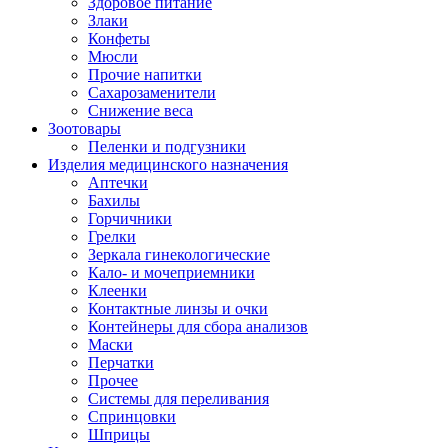
Здоровое питание
Злаки
Конфеты
Мюсли
Прочие напитки
Сахарозаменители
Снижение веса
Зоотовары
Пеленки и подгузники
Изделия медицинского назначения
Аптечки
Бахилы
Горчичники
Грелки
Зеркала гинекологические
Кало- и мочеприемники
Клеенки
Контактные линзы и очки
Контейнеры для сбора анализов
Маски
Перчатки
Прочее
Системы для переливания
Спринцовки
Шприцы