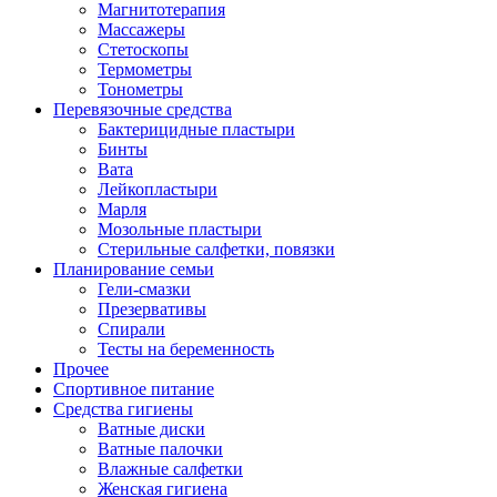
Магнитотерапия
Массажеры
Стетоскопы
Термометры
Тонометры
Перевязочные средства
Бактерицидные пластыри
Бинты
Вата
Лейкопластыри
Марля
Мозольные пластыри
Стерильные салфетки, повязки
Планирование семьи
Гели-смазки
Презервативы
Спирали
Тесты на беременность
Прочее
Спортивное питание
Средства гигиены
Ватные диски
Ватные палочки
Влажные салфетки
Женская гигиена