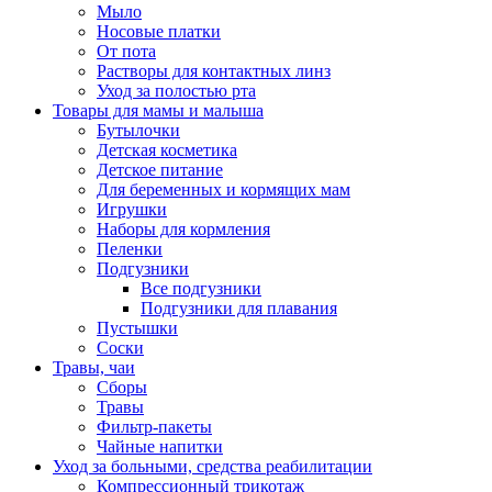
Мыло
Носовые платки
От пота
Растворы для контактных линз
Уход за полостью рта
Товары для мамы и малыша
Бутылочки
Детская косметика
Детское питание
Для беременных и кормящих мам
Игрушки
Наборы для кормления
Пеленки
Подгузники
Все подгузники
Подгузники для плавания
Пустышки
Соски
Травы, чаи
Сборы
Травы
Фильтр-пакеты
Чайные напитки
Уход за больными, средства реабилитации
Компрессионный трикотаж