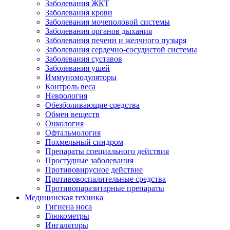
Заболевания ЖКТ
Заболевания крови
Заболевания мочеполовой системы
Заболевания органов дыхания
Заболевания печени и желчного пузыря
Заболевания сердечно-сосудистой системы
Заболевания суставов
Заболевания ушей
Иммуномодуляторы
Контроль веса
Неврология
Обезболивающие средства
Обмен веществ
Онкология
Офтальмология
Похмельный синдром
Препараты специального действия
Простудные заболевания
Противовирусное действие
Противовоспалительные средства
Противопаразитарные препараты
Медицинская техника
Гигиена носа
Глюкометры
Ингаляторы