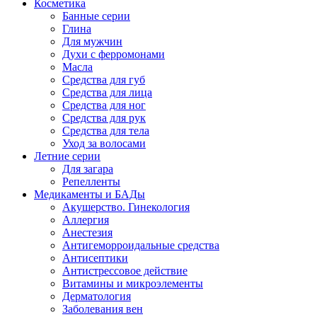
Косметика
Банные серии
Глина
Для мужчин
Духи с ферромонами
Масла
Средства для губ
Средства для лица
Средства для ног
Средства для рук
Средства для тела
Уход за волосами
Летние серии
Для загара
Репелленты
Медикаменты и БАДы
Акушерство. Гинекология
Аллергия
Анестезия
Антигеморроидальные средства
Антисептики
Антистрессовое действие
Витамины и микроэлементы
Дерматология
Заболевания вен