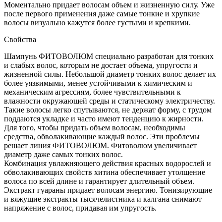
Моментально придает волосам объем и жизненную силу. Уже
после первого применения даже самые тонкие и хрупкие
волосы визуально кажутся более густыми и крепкими.
Свойства
Шампунь ФИТОВОЛЮМ специально разработан для тонких
и слабых волос, которым не достает объема, упругости и
жизненной силы. Небольшой диаметр тонких волос делает их
более уязвимыми, менее устойчивыми к химическим и
механическим агрессиям, более чувствительными к
влажности окружающей среды и статическому электричеству.
Такие волосы легко спутываются, не держат форму, с трудом
поддаются укладке и часто имеют тенденцию к жирности.
Для того, чтобы придать объем волосам, необходимы
средства, обволакивающие каждый волос. Эти проблемы
решает линия ФИТОВОЛЮМ. Фитоволюм увеличивает
диаметр даже самых тонких волос.
Комбинация увлажняющего действия красных водорослей и
обволакивающих свойств хитина обеспечивает утолщение
волоса по всей длине и гарантирует длительный объем.
Экстракт гуараны придает волосам энергию. Тонизирующие
и вяжущие экстракты тысячелистника и калгана снимают
напряжение с волос, придавая им упругость.