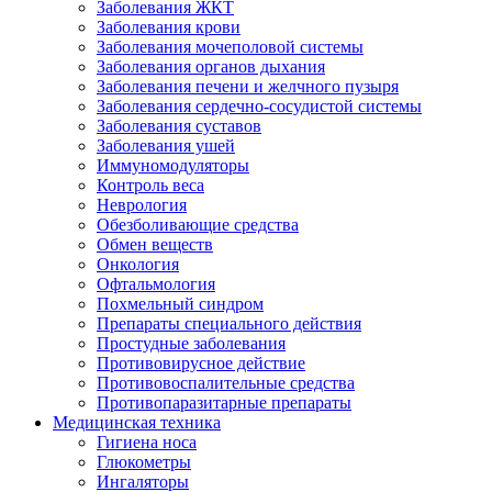
Заболевания ЖКТ
Заболевания крови
Заболевания мочеполовой системы
Заболевания органов дыхания
Заболевания печени и желчного пузыря
Заболевания сердечно-сосудистой системы
Заболевания суставов
Заболевания ушей
Иммуномодуляторы
Контроль веса
Неврология
Обезболивающие средства
Обмен веществ
Онкология
Офтальмология
Похмельный синдром
Препараты специального действия
Простудные заболевания
Противовирусное действие
Противовоспалительные средства
Противопаразитарные препараты
Медицинская техника
Гигиена носа
Глюкометры
Ингаляторы