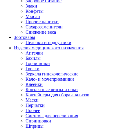
Здоровое питание
Злаки
Конфеты
Мюсли
Прочие напитки
Сахарозаменители
Снижение веса
Зоотовары
Пеленки и подгузники
Изделия медицинского назначения
Аптечки
Бахилы
Горчичники
Грелки
Зеркала гинекологические
Кало- и мочеприемники
Клеенки
Контактные линзы и очки
Контейнеры для сбора анализов
Маски
Перчатки
Прочее
Системы для переливания
Спринцовки
Шприцы