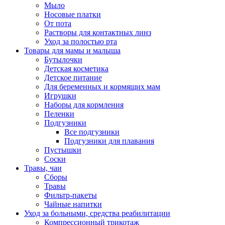
Мыло
Носовые платки
От пота
Растворы для контактных линз
Уход за полостью рта
Товары для мамы и малыша
Бутылочки
Детская косметика
Детское питание
Для беременных и кормящих мам
Игрушки
Наборы для кормления
Пеленки
Подгузники
Все подгузники
Подгузники для плавания
Пустышки
Соски
Травы, чаи
Сборы
Травы
Фильтр-пакеты
Чайные напитки
Уход за больными, средства реабилитации
Компрессионный трикотаж