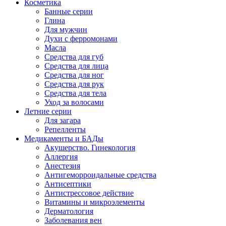
Косметика
Банные серии
Глина
Для мужчин
Духи с ферромонами
Масла
Средства для губ
Средства для лица
Средства для ног
Средства для рук
Средства для тела
Уход за волосами
Летние серии
Для загара
Репелленты
Медикаменты и БАДы
Акушерство. Гинекология
Аллергия
Анестезия
Антигеморроидальные средства
Антисептики
Антистрессовое действие
Витамины и микроэлементы
Дерматология
Заболевания вен