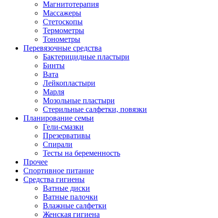
Магнитотерапия
Массажеры
Стетоскопы
Термометры
Тонометры
Перевязочные средства
Бактерицидные пластыри
Бинты
Вата
Лейкопластыри
Марля
Мозольные пластыри
Стерильные салфетки, повязки
Планирование семьи
Гели-смазки
Презервативы
Спирали
Тесты на беременность
Прочее
Спортивное питание
Средства гигиены
Ватные диски
Ватные палочки
Влажные салфетки
Женская гигиена