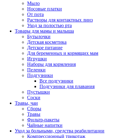
Мыло
Носовые платки
От пота
Растворы для контактных линз
Уход за полостью рта
Товары для мамы и малыша
Бутылочки
Детская косметика
Детское питание
Для беременных и кормящих мам
Игрушки
Наборы для кормления
Пеленки
Подгузники
Все подгузники
Подгузники для плавания
Пустышки
Соски
Травы, чаи
Сборы
Травы
Фильтр-пакеты
Чайные напитки
Уход за больными, средства реабилитации
Компрессионный трикотаж