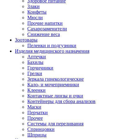
Здоровое питание
Злаки
Конфеты
Мюсли
Прочие напитки
Сахарозаменители
Снижение веса
Зоотовары
Пеленки и подгузники
Изделия медицинского назначения
Аптечки
Бахилы
Горчичники
Грелки
Зеркала гинекологические
Кало- и мочеприемники
Клеенки
Контактные линзы и очки
Контейнеры для сбора анализов
Маски
Перчатки
Прочее
Системы для переливания
Спринцовки
Шприцы