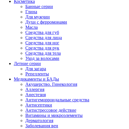
Косметика
Банные серии
Глина
Для мужчин
Духи с ферромонами
Масла
Средства для губ
Средства для лица
Средства для ног
Средства для рук
Средства для тела
Уход за волосами
Летние серии
Для загара
Репелленты
Медикаменты и БАДы
Акушерство. Гинекология
Аллергия
Анестезия
Антигеморроидальные средства
Антисептики
Антистрессовое действие
Витамины и микроэлементы
Дерматология
Заболевания вен