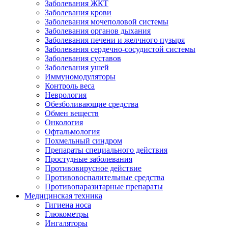
Заболевания ЖКТ
Заболевания крови
Заболевания мочеполовой системы
Заболевания органов дыхания
Заболевания печени и желчного пузыря
Заболевания сердечно-сосудистой системы
Заболевания суставов
Заболевания ушей
Иммуномодуляторы
Контроль веса
Неврология
Обезболивающие средства
Обмен веществ
Онкология
Офтальмология
Похмельный синдром
Препараты специального действия
Простудные заболевания
Противовирусное действие
Противовоспалительные средства
Противопаразитарные препараты
Медицинская техника
Гигиена носа
Глюкометры
Ингаляторы