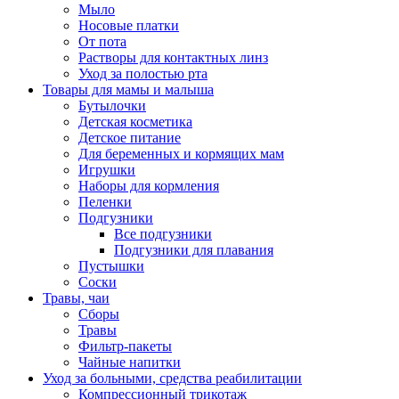
Мыло
Носовые платки
От пота
Растворы для контактных линз
Уход за полостью рта
Товары для мамы и малыша
Бутылочки
Детская косметика
Детское питание
Для беременных и кормящих мам
Игрушки
Наборы для кормления
Пеленки
Подгузники
Все подгузники
Подгузники для плавания
Пустышки
Соски
Травы, чаи
Сборы
Травы
Фильтр-пакеты
Чайные напитки
Уход за больными, средства реабилитации
Компрессионный трикотаж