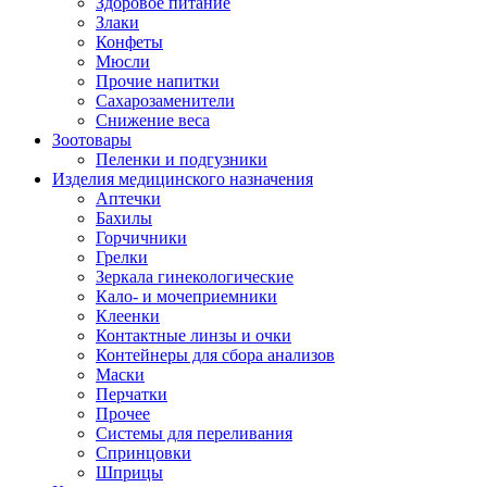
Здоровое питание
Злаки
Конфеты
Мюсли
Прочие напитки
Сахарозаменители
Снижение веса
Зоотовары
Пеленки и подгузники
Изделия медицинского назначения
Аптечки
Бахилы
Горчичники
Грелки
Зеркала гинекологические
Кало- и мочеприемники
Клеенки
Контактные линзы и очки
Контейнеры для сбора анализов
Маски
Перчатки
Прочее
Системы для переливания
Спринцовки
Шприцы