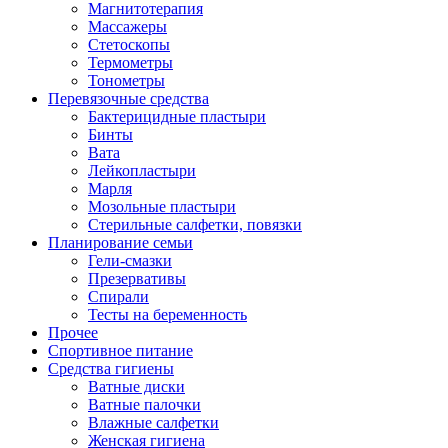
Магнитотерапия
Массажеры
Стетоскопы
Термометры
Тонометры
Перевязочные средства
Бактерицидные пластыри
Бинты
Вата
Лейкопластыри
Марля
Мозольные пластыри
Стерильные салфетки, повязки
Планирование семьи
Гели-смазки
Презервативы
Спирали
Тесты на беременность
Прочее
Спортивное питание
Средства гигиены
Ватные диски
Ватные палочки
Влажные салфетки
Женская гигиена