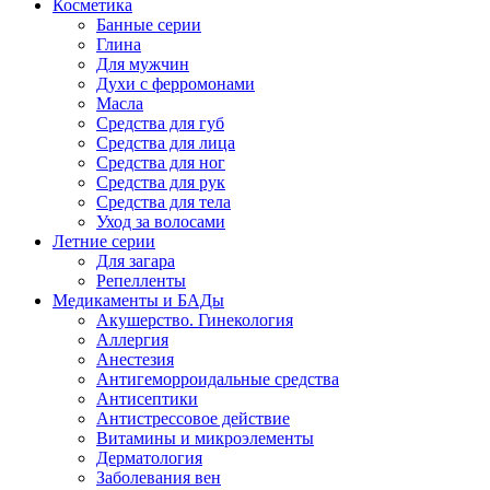
Косметика
Банные серии
Глина
Для мужчин
Духи с ферромонами
Масла
Средства для губ
Средства для лица
Средства для ног
Средства для рук
Средства для тела
Уход за волосами
Летние серии
Для загара
Репелленты
Медикаменты и БАДы
Акушерство. Гинекология
Аллергия
Анестезия
Антигеморроидальные средства
Антисептики
Антистрессовое действие
Витамины и микроэлементы
Дерматология
Заболевания вен