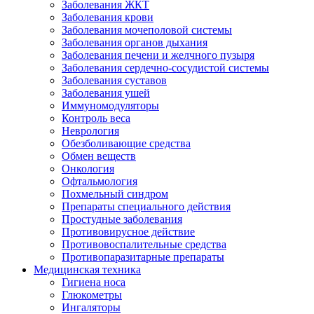
Заболевания ЖКТ
Заболевания крови
Заболевания мочеполовой системы
Заболевания органов дыхания
Заболевания печени и желчного пузыря
Заболевания сердечно-сосудистой системы
Заболевания суставов
Заболевания ушей
Иммуномодуляторы
Контроль веса
Неврология
Обезболивающие средства
Обмен веществ
Онкология
Офтальмология
Похмельный синдром
Препараты специального действия
Простудные заболевания
Противовирусное действие
Противовоспалительные средства
Противопаразитарные препараты
Медицинская техника
Гигиена носа
Глюкометры
Ингаляторы