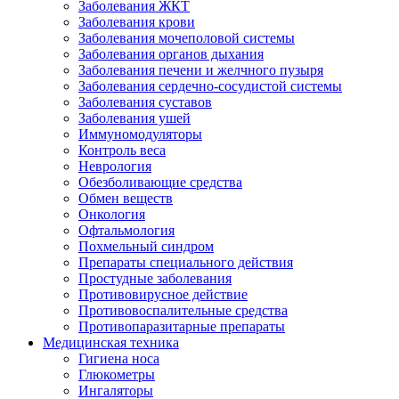
Заболевания ЖКТ
Заболевания крови
Заболевания мочеполовой системы
Заболевания органов дыхания
Заболевания печени и желчного пузыря
Заболевания сердечно-сосудистой системы
Заболевания суставов
Заболевания ушей
Иммуномодуляторы
Контроль веса
Неврология
Обезболивающие средства
Обмен веществ
Онкология
Офтальмология
Похмельный синдром
Препараты специального действия
Простудные заболевания
Противовирусное действие
Противовоспалительные средства
Противопаразитарные препараты
Медицинская техника
Гигиена носа
Глюкометры
Ингаляторы