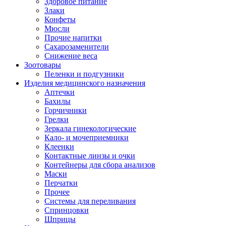
Здоровое питание
Злаки
Конфеты
Мюсли
Прочие напитки
Сахарозаменители
Снижение веса
Зоотовары
Пеленки и подгузники
Изделия медицинского назначения
Аптечки
Бахилы
Горчичники
Грелки
Зеркала гинекологические
Кало- и мочеприемники
Клеенки
Контактные линзы и очки
Контейнеры для сбора анализов
Маски
Перчатки
Прочее
Системы для переливания
Спринцовки
Шприцы