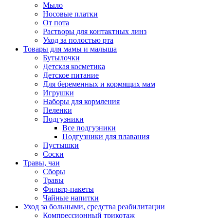
Мыло
Носовые платки
От пота
Растворы для контактных линз
Уход за полостью рта
Товары для мамы и малыша
Бутылочки
Детская косметика
Детское питание
Для беременных и кормящих мам
Игрушки
Наборы для кормления
Пеленки
Подгузники
Все подгузники
Подгузники для плавания
Пустышки
Соски
Травы, чаи
Сборы
Травы
Фильтр-пакеты
Чайные напитки
Уход за больными, средства реабилитации
Компрессионный трикотаж