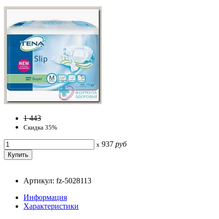
1 443
Скидка 35%
937
руб
x
Артикул: fz-5028113
Информация
Характеристики