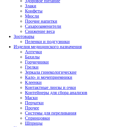
Здоровое питание
Злаки
Конфеты
Мюсли
Прочие напитки
Сахарозаменители
Снижение веса
Зоотовары
Пеленки и подгузники
Изделия медицинского назначения
Аптечки
Бахилы
Горчичники
Грелки
Зеркала гинекологические
Кало- и мочеприемники
Клеенки
Контактные линзы и очки
Контейнеры для сбора анализов
Маски
Перчатки
Прочее
Системы для переливания
Спринцовки
Шприцы