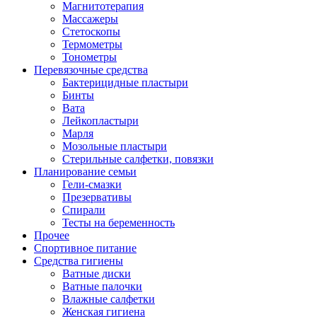
Магнитотерапия
Массажеры
Стетоскопы
Термометры
Тонометры
Перевязочные средства
Бактерицидные пластыри
Бинты
Вата
Лейкопластыри
Марля
Мозольные пластыри
Стерильные салфетки, повязки
Планирование семьи
Гели-смазки
Презервативы
Спирали
Тесты на беременность
Прочее
Спортивное питание
Средства гигиены
Ватные диски
Ватные палочки
Влажные салфетки
Женская гигиена