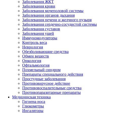
Заболевания ЖКТ
Заболевания крови
Заболевания мочеполовой системы
Заболевания органов дыхания
Заболевания печени и желчного пузыря
Заболевания сердечно-сосудистой системы
Заболевания суставов
Заболевания ушей
Иммуномодуляторы
Контроль веса
Неврология
Обезболивающие средства
Обмен веществ
Онкология
Офтальмология
Похмельный синдром
Препараты специального действия
Простудные заболевания
Противовирусное действие
Противовоспалительные средства
Противопаразитарные препараты
Медицинская техника
Гигиена носа
Глюкометры
Ингаляторы