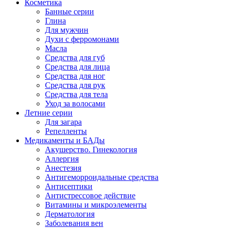
Косметика
Банные серии
Глина
Для мужчин
Духи с ферромонами
Масла
Средства для губ
Средства для лица
Средства для ног
Средства для рук
Средства для тела
Уход за волосами
Летние серии
Для загара
Репелленты
Медикаменты и БАДы
Акушерство. Гинекология
Аллергия
Анестезия
Антигеморроидальные средства
Антисептики
Антистрессовое действие
Витамины и микроэлементы
Дерматология
Заболевания вен