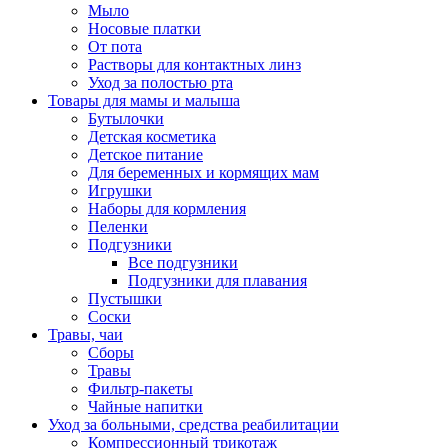
Мыло
Носовые платки
От пота
Растворы для контактных линз
Уход за полостью рта
Товары для мамы и малыша
Бутылочки
Детская косметика
Детское питание
Для беременных и кормящих мам
Игрушки
Наборы для кормления
Пеленки
Подгузники
Все подгузники
Подгузники для плавания
Пустышки
Соски
Травы, чаи
Сборы
Травы
Фильтр-пакеты
Чайные напитки
Уход за больными, средства реабилитации
Компрессионный трикотаж