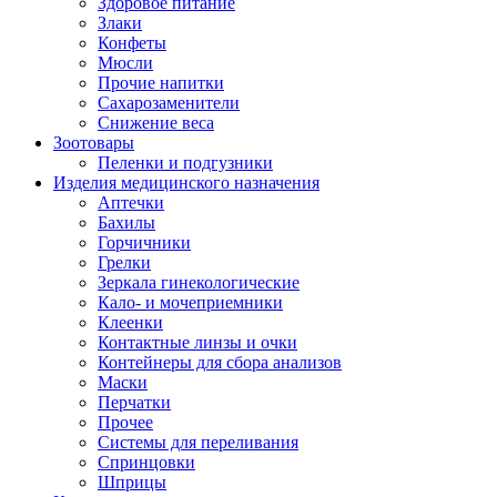
Здоровое питание
Злаки
Конфеты
Мюсли
Прочие напитки
Сахарозаменители
Снижение веса
Зоотовары
Пеленки и подгузники
Изделия медицинского назначения
Аптечки
Бахилы
Горчичники
Грелки
Зеркала гинекологические
Кало- и мочеприемники
Клеенки
Контактные линзы и очки
Контейнеры для сбора анализов
Маски
Перчатки
Прочее
Системы для переливания
Спринцовки
Шприцы