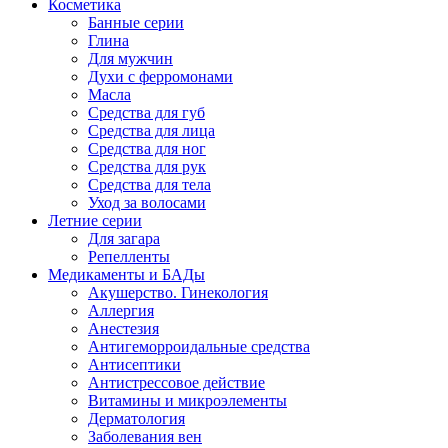
Косметика
Банные серии
Глина
Для мужчин
Духи с ферромонами
Масла
Средства для губ
Средства для лица
Средства для ног
Средства для рук
Средства для тела
Уход за волосами
Летние серии
Для загара
Репелленты
Медикаменты и БАДы
Акушерство. Гинекология
Аллергия
Анестезия
Антигеморроидальные средства
Антисептики
Антистрессовое действие
Витамины и микроэлементы
Дерматология
Заболевания вен