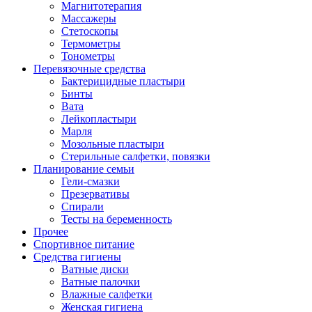
Магнитотерапия
Массажеры
Стетоскопы
Термометры
Тонометры
Перевязочные средства
Бактерицидные пластыри
Бинты
Вата
Лейкопластыри
Марля
Мозольные пластыри
Стерильные салфетки, повязки
Планирование семьи
Гели-смазки
Презервативы
Спирали
Тесты на беременность
Прочее
Спортивное питание
Средства гигиены
Ватные диски
Ватные палочки
Влажные салфетки
Женская гигиена