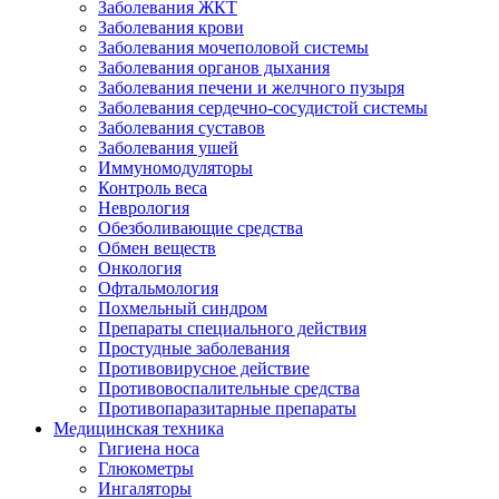
Заболевания ЖКТ
Заболевания крови
Заболевания мочеполовой системы
Заболевания органов дыхания
Заболевания печени и желчного пузыря
Заболевания сердечно-сосудистой системы
Заболевания суставов
Заболевания ушей
Иммуномодуляторы
Контроль веса
Неврология
Обезболивающие средства
Обмен веществ
Онкология
Офтальмология
Похмельный синдром
Препараты специального действия
Простудные заболевания
Противовирусное действие
Противовоспалительные средства
Противопаразитарные препараты
Медицинская техника
Гигиена носа
Глюкометры
Ингаляторы