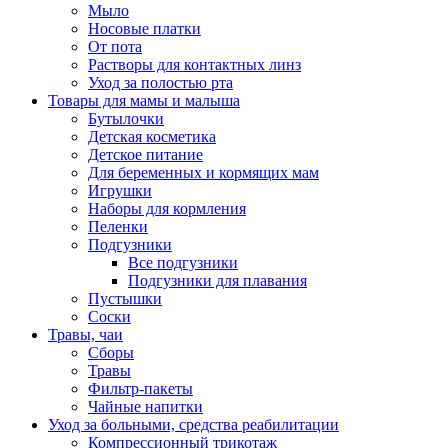
Мыло
Носовые платки
От пота
Растворы для контактных линз
Уход за полостью рта
Товары для мамы и малыша
Бутылочки
Детская косметика
Детское питание
Для беременных и кормящих мам
Игрушки
Наборы для кормления
Пеленки
Подгузники
Все подгузники
Подгузники для плавания
Пустышки
Соски
Травы, чаи
Сборы
Травы
Фильтр-пакеты
Чайные напитки
Уход за больными, средства реабилитации
Компрессионный трикотаж