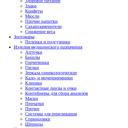
Здоровое питание
Злаки
Конфеты
Мюсли
Прочие напитки
Сахарозаменители
Снижение веса
Зоотовары
Пеленки и подгузники
Изделия медицинского назначения
Аптечки
Бахилы
Горчичники
Грелки
Зеркала гинекологические
Кало- и мочеприемники
Клеенки
Контактные линзы и очки
Контейнеры для сбора анализов
Маски
Перчатки
Прочее
Системы для переливания
Спринцовки
Шприцы