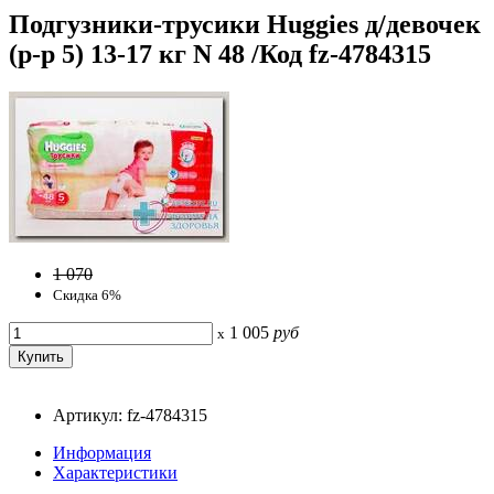
Подгузники-трусики Huggies д/девочек
(р-р 5) 13-17 кг N 48 /Код fz-4784315
1 070
Скидка 6%
1 005
руб
x
Артикул: fz-4784315
Информация
Характеристики