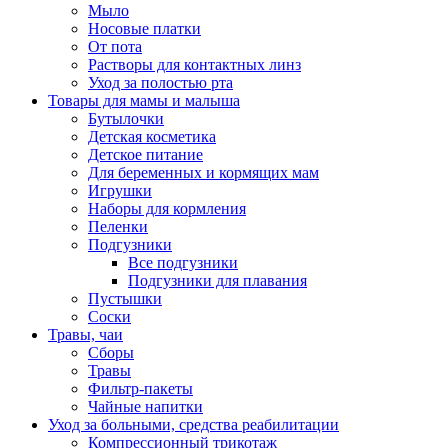
Мыло
Носовые платки
От пота
Растворы для контактных линз
Уход за полостью рта
Товары для мамы и малыша
Бутылочки
Детская косметика
Детское питание
Для беременных и кормящих мам
Игрушки
Наборы для кормления
Пеленки
Подгузники
Все подгузники
Подгузники для плавания
Пустышки
Соски
Травы, чаи
Сборы
Травы
Фильтр-пакеты
Чайные напитки
Уход за больными, средства реабилитации
Компрессионный трикотаж