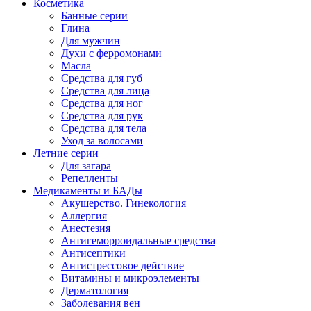
Косметика
Банные серии
Глина
Для мужчин
Духи с ферромонами
Масла
Средства для губ
Средства для лица
Средства для ног
Средства для рук
Средства для тела
Уход за волосами
Летние серии
Для загара
Репелленты
Медикаменты и БАДы
Акушерство. Гинекология
Аллергия
Анестезия
Антигеморроидальные средства
Антисептики
Антистрессовое действие
Витамины и микроэлементы
Дерматология
Заболевания вен