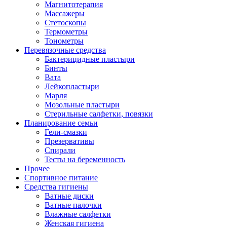
Магнитотерапия
Массажеры
Стетоскопы
Термометры
Тонометры
Перевязочные средства
Бактерицидные пластыри
Бинты
Вата
Лейкопластыри
Марля
Мозольные пластыри
Стерильные салфетки, повязки
Планирование семьи
Гели-смазки
Презервативы
Спирали
Тесты на беременность
Прочее
Спортивное питание
Средства гигиены
Ватные диски
Ватные палочки
Влажные салфетки
Женская гигиена