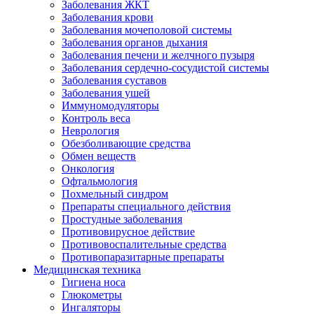
Заболевания ЖКТ
Заболевания крови
Заболевания мочеполовой системы
Заболевания органов дыхания
Заболевания печени и желчного пузыря
Заболевания сердечно-сосудистой системы
Заболевания суставов
Заболевания ушей
Иммуномодуляторы
Контроль веса
Неврология
Обезболивающие средства
Обмен веществ
Онкология
Офтальмология
Похмельный синдром
Препараты специального действия
Простудные заболевания
Противовирусное действие
Противовоспалительные средства
Противопаразитарные препараты
Медицинская техника
Гигиена носа
Глюкометры
Ингаляторы