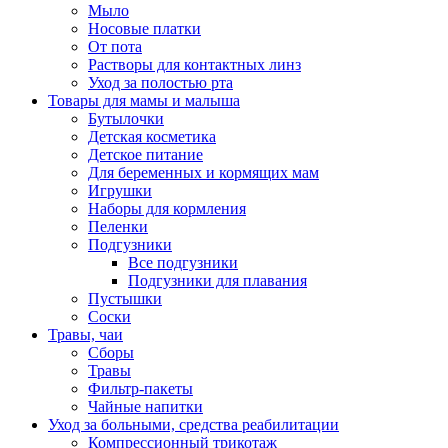
Мыло
Носовые платки
От пота
Растворы для контактных линз
Уход за полостью рта
Товары для мамы и малыша
Бутылочки
Детская косметика
Детское питание
Для беременных и кормящих мам
Игрушки
Наборы для кормления
Пеленки
Подгузники
Все подгузники
Подгузники для плавания
Пустышки
Соски
Травы, чаи
Сборы
Травы
Фильтр-пакеты
Чайные напитки
Уход за больными, средства реабилитации
Компрессионный трикотаж