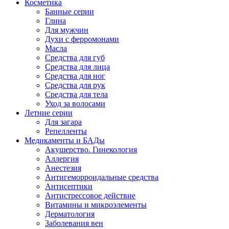
Косметика
Банные серии
Глина
Для мужчин
Духи с ферромонами
Масла
Средства для губ
Средства для лица
Средства для ног
Средства для рук
Средства для тела
Уход за волосами
Летние серии
Для загара
Репелленты
Медикаменты и БАДы
Акушерство. Гинекология
Аллергия
Анестезия
Антигеморроидальные средства
Антисептики
Антистрессовое действие
Витамины и микроэлементы
Дерматология
Заболевания вен