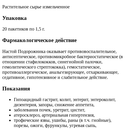
Растительное сырье измельченное
Упаковка
20 пакетиков по 1,5 г.
Фармакологическое действие
Настой Подорожника оказывает противовоспалительное,
антисептическое, противомикробное бактериостатическое (в
отношении стафилококков, синегнойной палочки,
гемолитического стрептококка), гемостатическое,
противоаллергическое, анальгезирующее, отхаркивающее,
седативное, гипотензивное и слабительное действие.
Показания
Гипоацидный гастрит, колит, энтерит, энтероколит,
дизентерия, запоры, снижение аппетита,
заболевания почек, уретрит, цистит,
атеросклероз, артериальная гипертензия,
трофические язвы, ушибы, раны (в т.ч. гнойные),
порезы, ожоги, фурункулы, угревая сыпь,