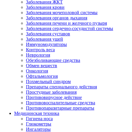
Заболевания ЖКТ
Заболевания крови
Заболевания мочеполовой системы
Заболевания органов дыхания
Заболевания печени и желчного пузыря
Заболевания сердечно-сосудистой системы
Заболевания суставов
Заболевания ушей
Иммуномодуляторы
Контроль веса
Неврология
Обезболивающие средства
Обмен веществ
Онкология
Офтальмология
Похмельный синдром
Препараты специального действия
Простудные заболевания
Противовирусное действие
Противовоспалительные средства
Противопаразитарные препараты
Медицинская техника
Гигиена носа
Глюкометры
Ингаляторы