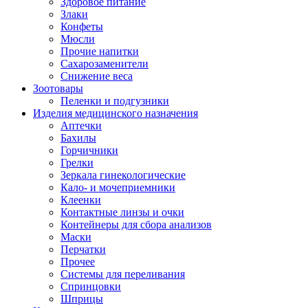
Здоровое питание
Злаки
Конфеты
Мюсли
Прочие напитки
Сахарозаменители
Снижение веса
Зоотовары
Пеленки и подгузники
Изделия медицинского назначения
Аптечки
Бахилы
Горчичники
Грелки
Зеркала гинекологические
Кало- и мочеприемники
Клеенки
Контактные линзы и очки
Контейнеры для сбора анализов
Маски
Перчатки
Прочее
Системы для переливания
Спринцовки
Шприцы