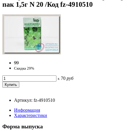
пак 1,5г N 20 /Код fz-4910510
99
Скидка 29%
70
руб
x
Артикул: fz-4910510
Информация
Характеристики
Форма выпуска