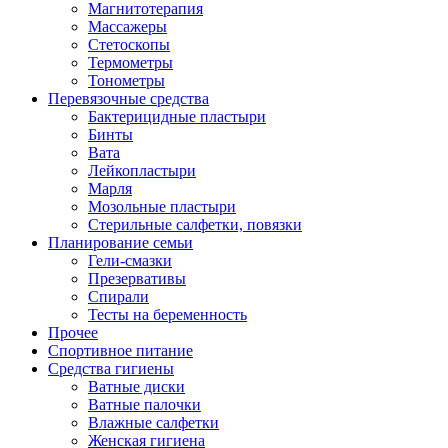
Магнитотерапия
Массажеры
Стетоскопы
Термометры
Тонометры
Перевязочные средства
Бактерицидные пластыри
Бинты
Вата
Лейкопластыри
Марля
Мозольные пластыри
Стерильные салфетки, повязки
Планирование семьи
Гели-смазки
Презервативы
Спирали
Тесты на беременность
Прочее
Спортивное питание
Средства гигиены
Ватные диски
Ватные палочки
Влажные салфетки
Женская гигиена