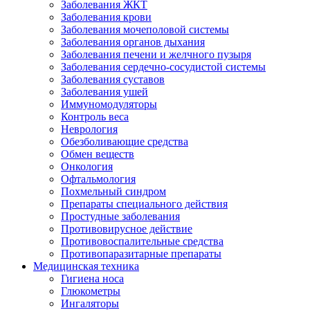
Заболевания ЖКТ
Заболевания крови
Заболевания мочеполовой системы
Заболевания органов дыхания
Заболевания печени и желчного пузыря
Заболевания сердечно-сосудистой системы
Заболевания суставов
Заболевания ушей
Иммуномодуляторы
Контроль веса
Неврология
Обезболивающие средства
Обмен веществ
Онкология
Офтальмология
Похмельный синдром
Препараты специального действия
Простудные заболевания
Противовирусное действие
Противовоспалительные средства
Противопаразитарные препараты
Медицинская техника
Гигиена носа
Глюкометры
Ингаляторы