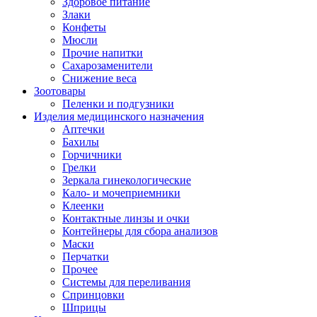
Здоровое питание
Злаки
Конфеты
Мюсли
Прочие напитки
Сахарозаменители
Снижение веса
Зоотовары
Пеленки и подгузники
Изделия медицинского назначения
Аптечки
Бахилы
Горчичники
Грелки
Зеркала гинекологические
Кало- и мочеприемники
Клеенки
Контактные линзы и очки
Контейнеры для сбора анализов
Маски
Перчатки
Прочее
Системы для переливания
Спринцовки
Шприцы