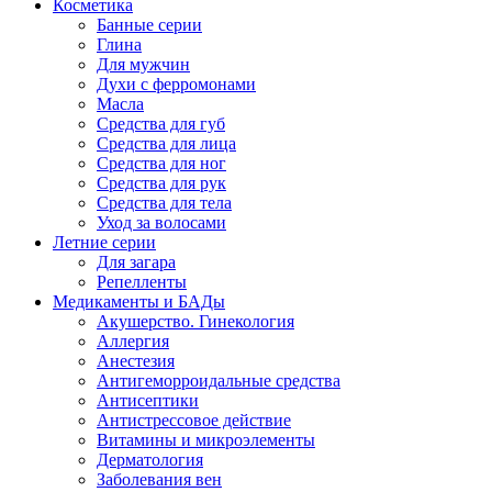
Косметика
Банные серии
Глина
Для мужчин
Духи с ферромонами
Масла
Средства для губ
Средства для лица
Средства для ног
Средства для рук
Средства для тела
Уход за волосами
Летние серии
Для загара
Репелленты
Медикаменты и БАДы
Акушерство. Гинекология
Аллергия
Анестезия
Антигеморроидальные средства
Антисептики
Антистрессовое действие
Витамины и микроэлементы
Дерматология
Заболевания вен