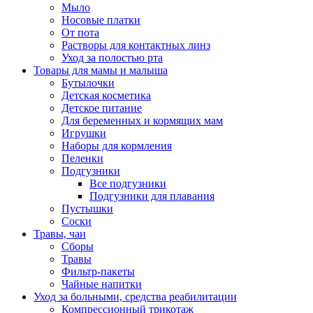
Мыло
Носовые платки
От пота
Растворы для контактных линз
Уход за полостью рта
Товары для мамы и малыша
Бутылочки
Детская косметика
Детское питание
Для беременных и кормящих мам
Игрушки
Наборы для кормления
Пеленки
Подгузники
Все подгузники
Подгузники для плавания
Пустышки
Соски
Травы, чаи
Сборы
Травы
Фильтр-пакеты
Чайные напитки
Уход за больными, средства реабилитации
Компрессионный трикотаж