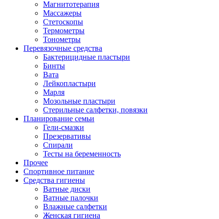
Магнитотерапия
Массажеры
Стетоскопы
Термометры
Тонометры
Перевязочные средства
Бактерицидные пластыри
Бинты
Вата
Лейкопластыри
Марля
Мозольные пластыри
Стерильные салфетки, повязки
Планирование семьи
Гели-смазки
Презервативы
Спирали
Тесты на беременность
Прочее
Спортивное питание
Средства гигиены
Ватные диски
Ватные палочки
Влажные салфетки
Женская гигиена