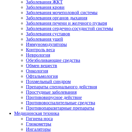
Заболевания ЖКТ
Заболевания крови
Заболевания мочеполовой системы
Заболевания органов дыхания
Заболевания печени и желчного пузыря
Заболевания сердечно-сосудистой системы
Заболевания суставов
Заболевания ушей
Иммуномодуляторы
Контроль веса
Неврология
Обезболивающие средства
Обмен веществ
Онкология
Офтальмология
Похмельный синдром
Препараты специального действия
Простудные заболевания
Противовирусное действие
Противовоспалительные средства
Противопаразитарные препараты
Медицинская техника
Гигиена носа
Глюкометры
Ингаляторы