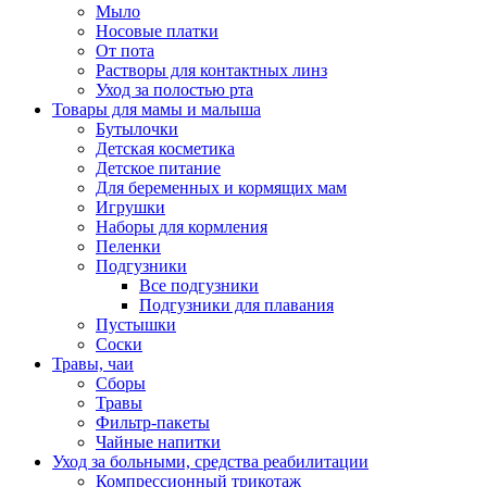
Мыло
Носовые платки
От пота
Растворы для контактных линз
Уход за полостью рта
Товары для мамы и малыша
Бутылочки
Детская косметика
Детское питание
Для беременных и кормящих мам
Игрушки
Наборы для кормления
Пеленки
Подгузники
Все подгузники
Подгузники для плавания
Пустышки
Соски
Травы, чаи
Сборы
Травы
Фильтр-пакеты
Чайные напитки
Уход за больными, средства реабилитации
Компрессионный трикотаж