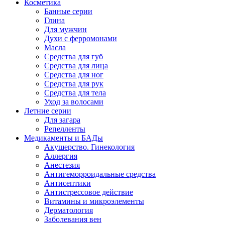
Косметика
Банные серии
Глина
Для мужчин
Духи с ферромонами
Масла
Средства для губ
Средства для лица
Средства для ног
Средства для рук
Средства для тела
Уход за волосами
Летние серии
Для загара
Репелленты
Медикаменты и БАДы
Акушерство. Гинекология
Аллергия
Анестезия
Антигеморроидальные средства
Антисептики
Антистрессовое действие
Витамины и микроэлементы
Дерматология
Заболевания вен