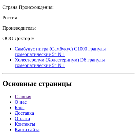
Страна Происхождения:
Россия
Производитель:
ООО Доктор Н
Самбукус нигра (Самбукус) С1000 гранулы
гомеопатические 5г N 1
Холестеролум (Холестеринум) D6 гранулы
гомеопатические 5г N 1
Основные
страницы
Главная
О нас
Блог
Доставка
Оплата
Контакты
Карта сайта