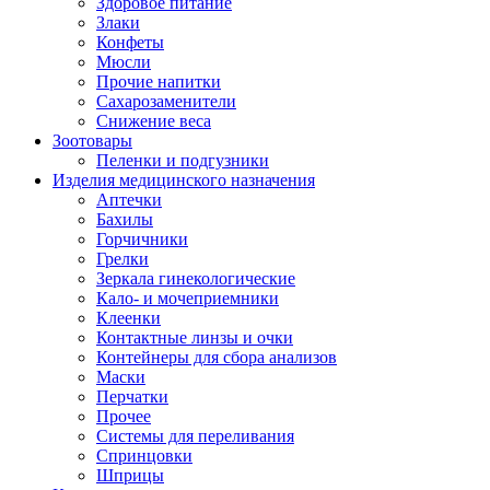
Здоровое питание
Злаки
Конфеты
Мюсли
Прочие напитки
Сахарозаменители
Снижение веса
Зоотовары
Пеленки и подгузники
Изделия медицинского назначения
Аптечки
Бахилы
Горчичники
Грелки
Зеркала гинекологические
Кало- и мочеприемники
Клеенки
Контактные линзы и очки
Контейнеры для сбора анализов
Маски
Перчатки
Прочее
Системы для переливания
Спринцовки
Шприцы