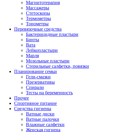
Магнитотерапия
Массажеры
Стетоскопы
Термометры
Тонометры
Перевязочные средства
Бактерицидные пластыри
Бинты
Вата
Лейкопластыри
Марля
Мозольные пластыри
Стерильные салфетки, повязки
Планирование семьи
Гели-смазки
Презервативы
Спирали
Тесты на беременность
Прочее
Спортивное питание
Средства гигиены
Ватные диски
Ватные палочки
Влажные салфетки
Женская гигиена