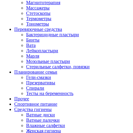
Магнитотерапия
Массажеры
Стетоскопы
Термометры
Тонометры
Перевязочные средства
Бактерицидные пластыри
Бинты
Вата
Лейкопластыри
Марля
Мозольные пластыри
Стерильные салфетки, повязки
Планирование семьи
Гели-смазки
Презервативы
Спирали
Тесты на беременность
Прочее
Спортивное питание
Средства гигиены
Ватные диски
Ватные палочки
Влажные салфетки
Женская гигиена