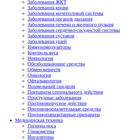
Заболевания ЖКТ
Заболевания крови
Заболевания мочеполовой системы
Заболевания органов дыхания
Заболевания печени и желчного пузыря
Заболевания сердечно-сосудистой системы
Заболевания суставов
Заболевания ушей
Иммуномодуляторы
Контроль веса
Неврология
Обезболивающие средства
Обмен веществ
Онкология
Офтальмология
Похмельный синдром
Препараты специального действия
Простудные заболевания
Противовирусное действие
Противовоспалительные средства
Противопаразитарные препараты
Медицинская техника
Гигиена носа
Глюкометры
Ингаляторы