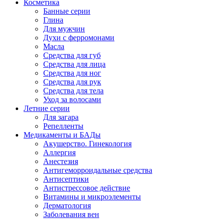
Косметика
Банные серии
Глина
Для мужчин
Духи с ферромонами
Масла
Средства для губ
Средства для лица
Средства для ног
Средства для рук
Средства для тела
Уход за волосами
Летние серии
Для загара
Репелленты
Медикаменты и БАДы
Акушерство. Гинекология
Аллергия
Анестезия
Антигеморроидальные средства
Антисептики
Антистрессовое действие
Витамины и микроэлементы
Дерматология
Заболевания вен