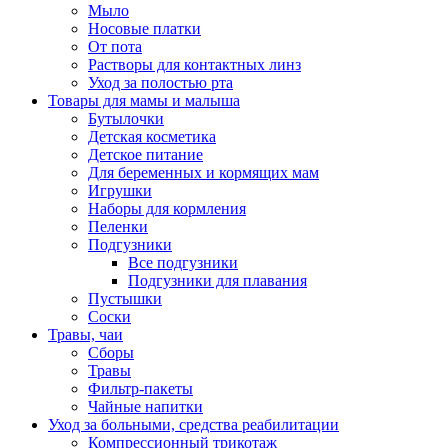
Мыло
Носовые платки
От пота
Растворы для контактных линз
Уход за полостью рта
Товары для мамы и малыша
Бутылочки
Детская косметика
Детское питание
Для беременных и кормящих мам
Игрушки
Наборы для кормления
Пеленки
Подгузники
Все подгузники
Подгузники для плавания
Пустышки
Соски
Травы, чаи
Сборы
Травы
Фильтр-пакеты
Чайные напитки
Уход за больными, средства реабилитации
Компрессионный трикотаж