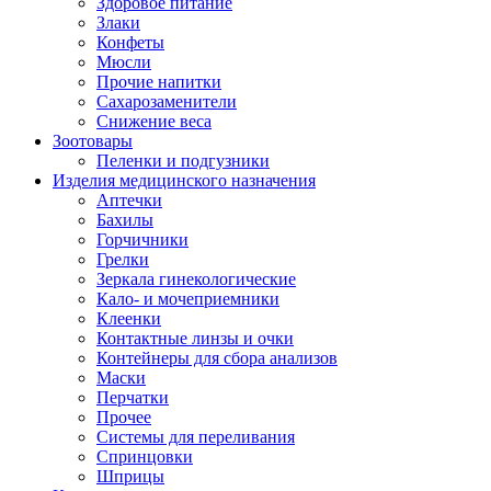
Здоровое питание
Злаки
Конфеты
Мюсли
Прочие напитки
Сахарозаменители
Снижение веса
Зоотовары
Пеленки и подгузники
Изделия медицинского назначения
Аптечки
Бахилы
Горчичники
Грелки
Зеркала гинекологические
Кало- и мочеприемники
Клеенки
Контактные линзы и очки
Контейнеры для сбора анализов
Маски
Перчатки
Прочее
Системы для переливания
Спринцовки
Шприцы