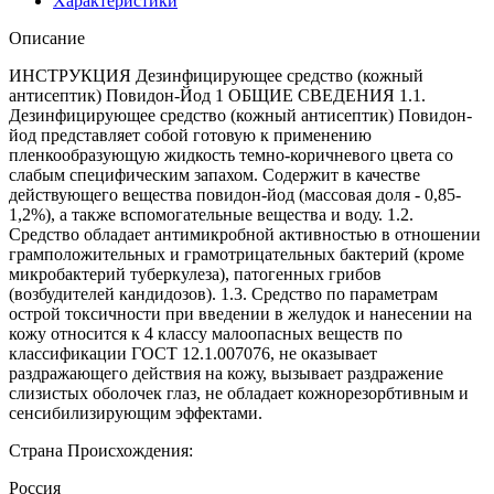
Характеристики
Описание
ИНСТРУКЦИЯ Дезинфицирующее средство (кожный
антисептик) Повидон-Йод 1 ОБЩИЕ СВЕДЕНИЯ 1.1.
Дезинфицирующее средство (кожный антисептик) Повидон-
йод представляет собой готовую к применению
пленкообразующую жидкость темно-коричневого цвета со
слабым специфическим запахом. Содержит в качестве
действующего вещества повидон-йод (массовая доля - 0,85-
1,2%), а также вспомогательные вещества и воду. 1.2.
Средство обладает антимикробной активностью в отношении
грамположительных и грамотрицательных бактерий (кроме
микробактерий туберкулеза), патогенных грибов
(возбудителей кандидозов). 1.3. Средство по параметрам
острой токсичности при введении в желудок и нанесении на
кожу относится к 4 классу малоопасных веществ по
классификации ГОСТ 12.1.007076, не оказывает
раздражающего действия на кожу, вызывает раздражение
слизистых оболочек глаз, не обладает кожнорезорбтивным и
сенсибилизирующим эффектами.
Страна Происхождения:
Россия