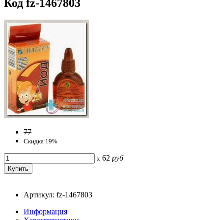
Код fz-1467803
77
Скидка 19%
62
руб
x
Артикул: fz-1467803
Информация