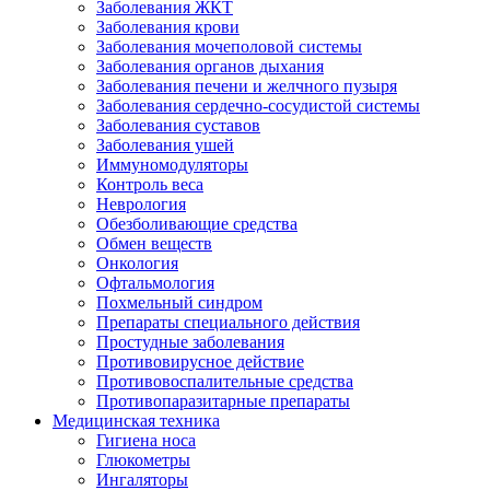
Заболевания ЖКТ
Заболевания крови
Заболевания мочеполовой системы
Заболевания органов дыхания
Заболевания печени и желчного пузыря
Заболевания сердечно-сосудистой системы
Заболевания суставов
Заболевания ушей
Иммуномодуляторы
Контроль веса
Неврология
Обезболивающие средства
Обмен веществ
Онкология
Офтальмология
Похмельный синдром
Препараты специального действия
Простудные заболевания
Противовирусное действие
Противовоспалительные средства
Противопаразитарные препараты
Медицинская техника
Гигиена носа
Глюкометры
Ингаляторы