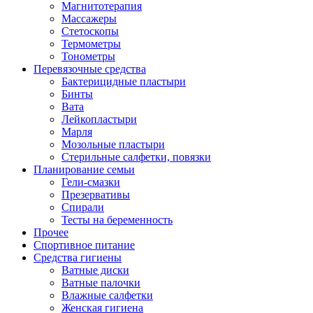
Магнитотерапия
Массажеры
Стетоскопы
Термометры
Тонометры
Перевязочные средства
Бактерицидные пластыри
Бинты
Вата
Лейкопластыри
Марля
Мозольные пластыри
Стерильные салфетки, повязки
Планирование семьи
Гели-смазки
Презервативы
Спирали
Тесты на беременность
Прочее
Спортивное питание
Средства гигиены
Ватные диски
Ватные палочки
Влажные салфетки
Женская гигиена