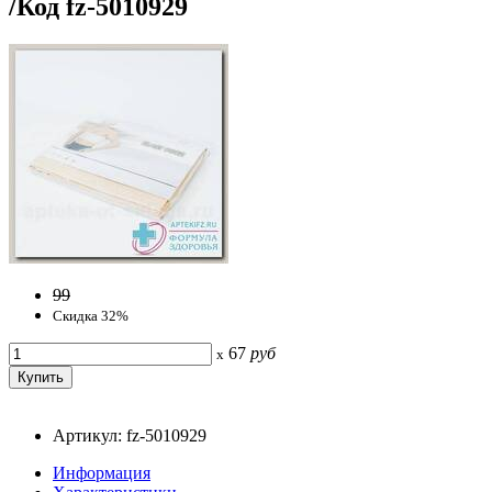
/Код fz-5010929
99
Скидка 32%
67
руб
x
Артикул: fz-5010929
Информация