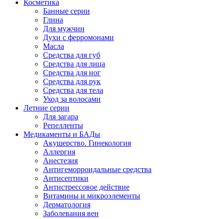
Косметика
Банные серии
Глина
Для мужчин
Духи с ферромонами
Масла
Средства для губ
Средства для лица
Средства для ног
Средства для рук
Средства для тела
Уход за волосами
Летние серии
Для загара
Репелленты
Медикаменты и БАДы
Акушерство. Гинекология
Аллергия
Анестезия
Антигеморроидальные средства
Антисептики
Антистрессовое действие
Витамины и микроэлементы
Дерматология
Заболевания вен