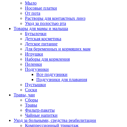
Мыло
Носовые платки
От пота
Растворы для контактных линз
Уход за полостью рта
Товары для мамы и малыша
Бутылочки
Детская косметика
Детское питание
Для беременных и кормящих мам
Игрушки
Наборы для кормления
Пеленки
Подгузники
Все подгузники
Подгузники для плавания
Пустышки
Соски
Травы, чаи
Сборы
Травы
Фильтр-пакеты
Чайные напитки
Уход за больными, средства реабилитации
Компрессионный трикотаж