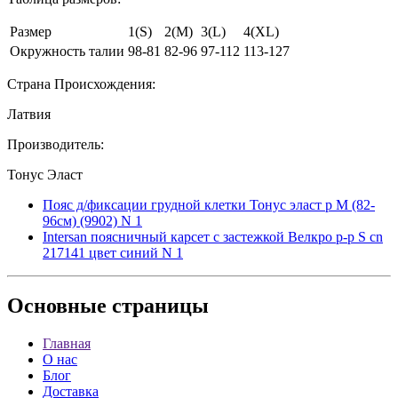
Размер
1(S)
2(M)
3(L)
4(XL)
Окружность талии
98-81
82-96
97-112
113-127
Страна Происхождения:
Латвия
Производитель:
Тонус Эласт
Пояс д/фиксации грудной клетки Тонус эласт р M (82-
96см) (9902) N 1
Intersan поясничный карсет с застежкой Велкро р-р S cn
217141 цвет синий N 1
Основные
страницы
Главная
О нас
Блог
Доставка