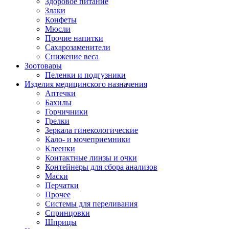
Здоровое питание
Злаки
Конфеты
Мюсли
Прочие напитки
Сахарозаменители
Снижение веса
Зоотовары
Пеленки и подгузники
Изделия медицинского назначения
Аптечки
Бахилы
Горчичники
Грелки
Зеркала гинекологические
Кало- и мочеприемники
Клеенки
Контактные линзы и очки
Контейнеры для сбора анализов
Маски
Перчатки
Прочее
Системы для переливания
Спринцовки
Шприцы