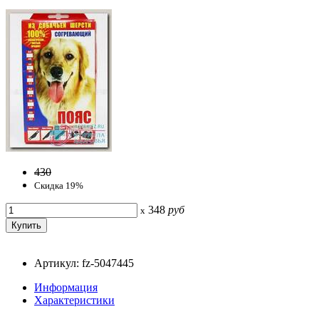
430
Скидка 19%
348
руб
x
Артикул: fz-5047445
Информация
Характеристики