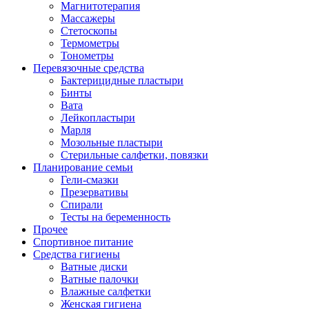
Магнитотерапия
Массажеры
Стетоскопы
Термометры
Тонометры
Перевязочные средства
Бактерицидные пластыри
Бинты
Вата
Лейкопластыри
Марля
Мозольные пластыри
Стерильные салфетки, повязки
Планирование семьи
Гели-смазки
Презервативы
Спирали
Тесты на беременность
Прочее
Спортивное питание
Средства гигиены
Ватные диски
Ватные палочки
Влажные салфетки
Женская гигиена