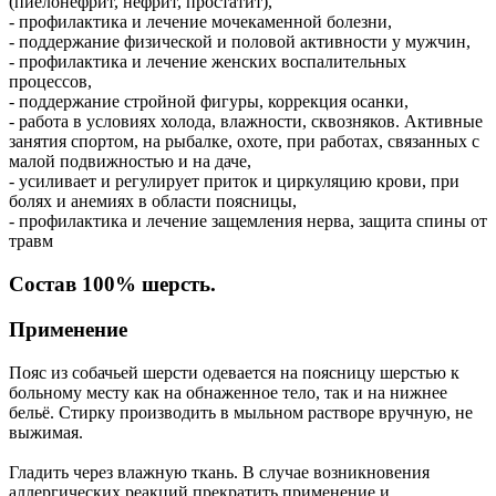
(пиелонефрит, нефрит, простатит),
- профилактика и лечение мочекаменной болезни,
- поддержание физической и половой активности у мужчин,
- профилактика и лечение женских воспалительных
процессов,
- поддержание стройной фигуры, коррекция осанки,
- работа в условиях холода, влажности, сквозняков. Активные
занятия спортом, на рыбалке, охоте, при работах, связанных с
малой подвижностью и на даче,
- усиливает и регулирует приток и циркуляцию крови, при
болях и анемиях в области поясницы,
- профилактика и лечение защемления нерва, защита спины от
травм
Состав 100% шерсть.
Применение
Пояс из собачьей шерсти одевается на поясницу шерстью к
больному месту как на обнаженное тело, так и на нижнее
бельё. Стирку производить в мыльном растворе вручную, не
выжимая.
Гладить через влажную ткань. В случае возникновения
аллергических реакций прекратить применение и