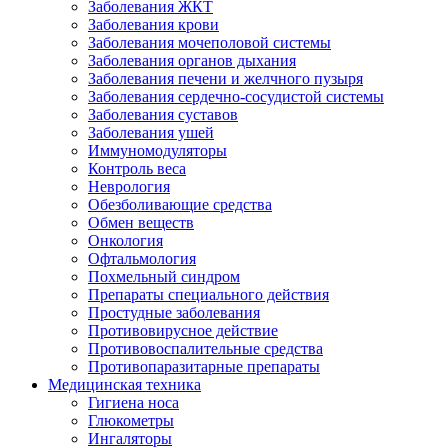
Заболевания ЖКТ
Заболевания крови
Заболевания мочеполовой системы
Заболевания органов дыхания
Заболевания печени и желчного пузыря
Заболевания сердечно-сосудистой системы
Заболевания суставов
Заболевания ушей
Иммуномодуляторы
Контроль веса
Неврология
Обезболивающие средства
Обмен веществ
Онкология
Офтальмология
Похмельный синдром
Препараты специального действия
Простудные заболевания
Противовирусное действие
Противовоспалительные средства
Противопаразитарные препараты
Медицинская техника
Гигиена носа
Глюкометры
Ингаляторы