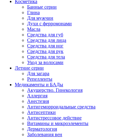
Косметика
Банные серии
Глина
Для мужчин
Духи с ферромонами
Масла
Средства для губ
Средства для лица
Средства для ног
Средства для рук
Средства для тела
Уход за волосами
Летние серии
Для загара
Репелленты
Медикаменты и БАДы
Акушерство. Гинекология
Аллергия
Анестезия
Антигеморроидальные средства
Антисептики
Антистрессовое действие
Витамины и микроэлементы
Дерматология
Заболевания вен