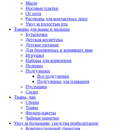
Мыло
Носовые платки
От пота
Растворы для контактных линз
Уход за полостью рта
Товары для мамы и малыша
Бутылочки
Детская косметика
Детское питание
Для беременных и кормящих мам
Игрушки
Наборы для кормления
Пеленки
Подгузники
Все подгузники
Подгузники для плавания
Пустышки
Соски
Травы, чаи
Сборы
Травы
Фильтр-пакеты
Чайные напитки
Уход за больными, средства реабилитации
Компрессионный трикотаж