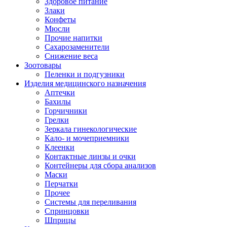
Здоровое питание
Злаки
Конфеты
Мюсли
Прочие напитки
Сахарозаменители
Снижение веса
Зоотовары
Пеленки и подгузники
Изделия медицинского назначения
Аптечки
Бахилы
Горчичники
Грелки
Зеркала гинекологические
Кало- и мочеприемники
Клеенки
Контактные линзы и очки
Контейнеры для сбора анализов
Маски
Перчатки
Прочее
Системы для переливания
Спринцовки
Шприцы