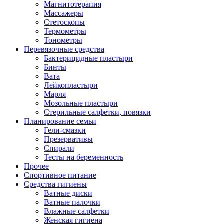
Магнитотерапия
Массажеры
Стетоскопы
Термометры
Тонометры
Перевязочные средства
Бактерицидные пластыри
Бинты
Вата
Лейкопластыри
Марля
Мозольные пластыри
Стерильные салфетки, повязки
Планирование семьи
Гели-смазки
Презервативы
Спирали
Тесты на беременность
Прочее
Спортивное питание
Средства гигиены
Ватные диски
Ватные палочки
Влажные салфетки
Женская гигиена