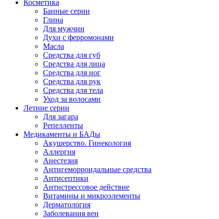
Косметика
Банные серии
Глина
Для мужчин
Духи с ферромонами
Масла
Средства для губ
Средства для лица
Средства для ног
Средства для рук
Средства для тела
Уход за волосами
Летние серии
Для загара
Репелленты
Медикаменты и БАДы
Акушерство. Гинекология
Аллергия
Анестезия
Антигеморроидальные средства
Антисептики
Антистрессовое действие
Витамины и микроэлементы
Дерматология
Заболевания вен