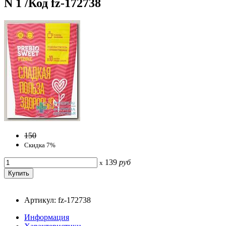
N 1 /Код fz-172738
150
Скидка 7%
139
руб
x
Артикул: fz-172738
Информация