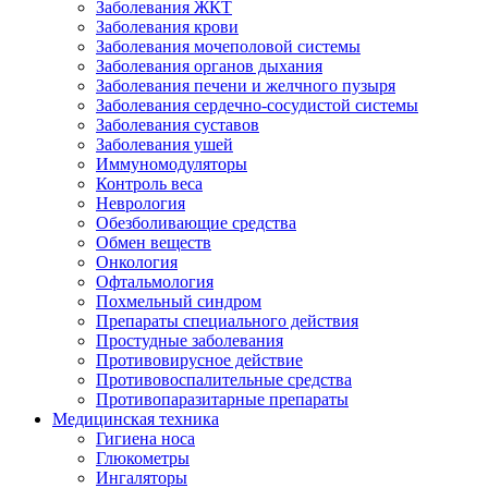
Заболевания ЖКТ
Заболевания крови
Заболевания мочеполовой системы
Заболевания органов дыхания
Заболевания печени и желчного пузыря
Заболевания сердечно-сосудистой системы
Заболевания суставов
Заболевания ушей
Иммуномодуляторы
Контроль веса
Неврология
Обезболивающие средства
Обмен веществ
Онкология
Офтальмология
Похмельный синдром
Препараты специального действия
Простудные заболевания
Противовирусное действие
Противовоспалительные средства
Противопаразитарные препараты
Медицинская техника
Гигиена носа
Глюкометры
Ингаляторы