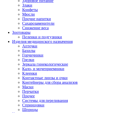
Здоровое питание
Злаки
Конфеты
Мюсли
Прочие напитки
Сахарозаменители
Снижение веса
Зоотовары
Пеленки и подгузники
Изделия медицинского назначения
Аптечки
Бахилы
Горчичники
Грелки
Зеркала гинекологические
Кало- и мочеприемники
Клеенки
Контактные линзы и очки
Контейнеры для сбора анализов
Маски
Перчатки
Прочее
Системы для переливания
Спринцовки
Шприцы