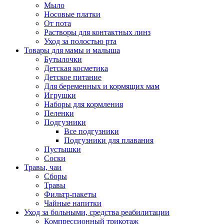
Мыло
Носовые платки
От пота
Растворы для контактных линз
Уход за полостью рта
Товары для мамы и малыша
Бутылочки
Детская косметика
Детское питание
Для беременных и кормящих мам
Игрушки
Наборы для кормления
Пеленки
Подгузники
Все подгузники
Подгузники для плавания
Пустышки
Соски
Травы, чаи
Сборы
Травы
Фильтр-пакеты
Чайные напитки
Уход за больными, средства реабилитации
Компрессионный трикотаж