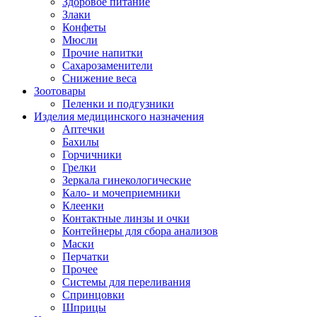
Здоровое питание
Злаки
Конфеты
Мюсли
Прочие напитки
Сахарозаменители
Снижение веса
Зоотовары
Пеленки и подгузники
Изделия медицинского назначения
Аптечки
Бахилы
Горчичники
Грелки
Зеркала гинекологические
Кало- и мочеприемники
Клеенки
Контактные линзы и очки
Контейнеры для сбора анализов
Маски
Перчатки
Прочее
Системы для переливания
Спринцовки
Шприцы