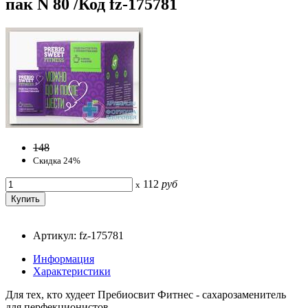
пак N 80 /Код fz-175781
148
Скидка 24%
112
руб
x
Артикул: fz-175781
Информация
Характеристики
Для тех, кто худеет Пребиосвит Фитнес - сахарозаменитель
для перфекционистов.