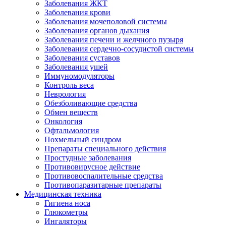
Заболевания ЖКТ
Заболевания крови
Заболевания мочеполовой системы
Заболевания органов дыхания
Заболевания печени и желчного пузыря
Заболевания сердечно-сосудистой системы
Заболевания суставов
Заболевания ушей
Иммуномодуляторы
Контроль веса
Неврология
Обезболивающие средства
Обмен веществ
Онкология
Офтальмология
Похмельный синдром
Препараты специального действия
Простудные заболевания
Противовирусное действие
Противовоспалительные средства
Противопаразитарные препараты
Медицинская техника
Гигиена носа
Глюкометры
Ингаляторы