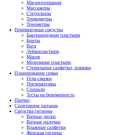
Магнитотерапия
Массажеры
Стетоскопы
Термометры
Тонометры
Перевязочные средства
Бактерицидные пластыри
Бинты
Вата
Лейкопластыри
Марля
Мозольные пластыри
Стерильные салфетки, повязки
Планирование семьи
Гели-смазки
Презервативы
Спирали
Тесты на беременность
Прочее
Спортивное питание
Средства гигиены
Ватные диски
Ватные палочки
Влажные салфетки
Женская гигиена