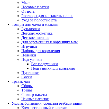
Мыло
Носовые платки
От пота
Растворы для контактных линз
Уход за полостью рта
Товары для мамы и малыша
Бутылочки
Детская косметика
Детское питание
Для беременных и кормящих мам
Игрушки
Наборы для кормления
Пеленки
Подгузники
Все подгузники
Подгузники для плавания
Пустышки
Соски
Травы, чаи
Сборы
Травы
Фильтр-пакеты
Чайные напитки
Уход за больными, средства реабилитации
Компрессионный трикотаж