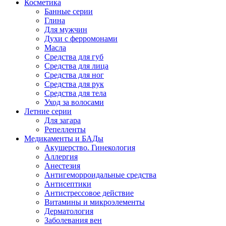
Косметика
Банные серии
Глина
Для мужчин
Духи с ферромонами
Масла
Средства для губ
Средства для лица
Средства для ног
Средства для рук
Средства для тела
Уход за волосами
Летние серии
Для загара
Репелленты
Медикаменты и БАДы
Акушерство. Гинекология
Аллергия
Анестезия
Антигеморроидальные средства
Антисептики
Антистрессовое действие
Витамины и микроэлементы
Дерматология
Заболевания вен