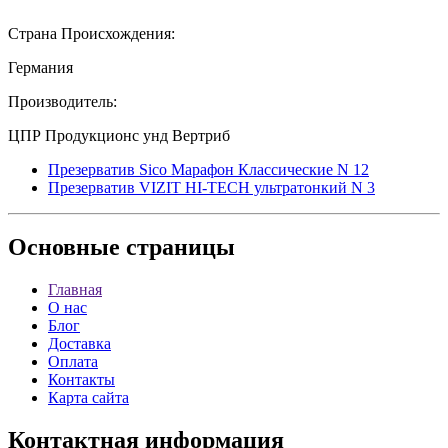
Страна Происхождения:
Германия
Производитель:
ЦПР Продукционс унд Вертриб
Презерватив Sico Марафон Классические N 12
Презерватив VIZIT HI-TECH ультратонкий N 3
Основные
страницы
Главная
О нас
Блог
Доставка
Оплата
Контакты
Карта сайта
Контактная
информация