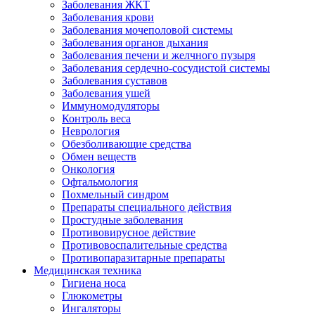
Заболевания ЖКТ
Заболевания крови
Заболевания мочеполовой системы
Заболевания органов дыхания
Заболевания печени и желчного пузыря
Заболевания сердечно-сосудистой системы
Заболевания суставов
Заболевания ушей
Иммуномодуляторы
Контроль веса
Неврология
Обезболивающие средства
Обмен веществ
Онкология
Офтальмология
Похмельный синдром
Препараты специального действия
Простудные заболевания
Противовирусное действие
Противовоспалительные средства
Противопаразитарные препараты
Медицинская техника
Гигиена носа
Глюкометры
Ингаляторы