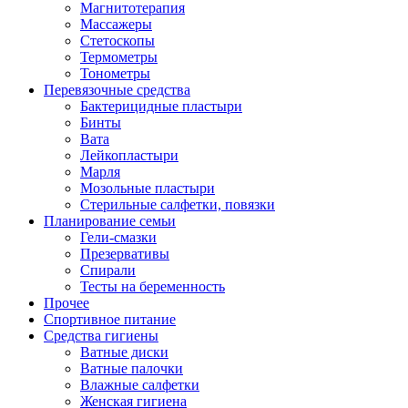
Магнитотерапия
Массажеры
Стетоскопы
Термометры
Тонометры
Перевязочные средства
Бактерицидные пластыри
Бинты
Вата
Лейкопластыри
Марля
Мозольные пластыри
Стерильные салфетки, повязки
Планирование семьи
Гели-смазки
Презервативы
Спирали
Тесты на беременность
Прочее
Спортивное питание
Средства гигиены
Ватные диски
Ватные палочки
Влажные салфетки
Женская гигиена