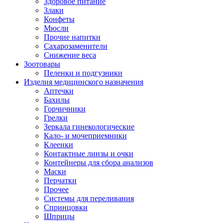
Здоровое питание
Злаки
Конфеты
Мюсли
Прочие напитки
Сахарозаменители
Снижение веса
Зоотовары
Пеленки и подгузники
Изделия медицинского назначения
Аптечки
Бахилы
Горчичники
Грелки
Зеркала гинекологические
Кало- и мочеприемники
Клеенки
Контактные линзы и очки
Контейнеры для сбора анализов
Маски
Перчатки
Прочее
Системы для переливания
Спринцовки
Шприцы