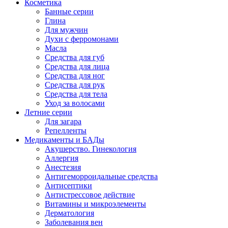
Косметика
Банные серии
Глина
Для мужчин
Духи с ферромонами
Масла
Средства для губ
Средства для лица
Средства для ног
Средства для рук
Средства для тела
Уход за волосами
Летние серии
Для загара
Репелленты
Медикаменты и БАДы
Акушерство. Гинекология
Аллергия
Анестезия
Антигеморроидальные средства
Антисептики
Антистрессовое действие
Витамины и микроэлементы
Дерматология
Заболевания вен