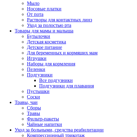
Мыло
Носовые платки
От пота
Растворы для контактных линз
Уход за полостью рта
Товары для мамы и малыша
Бутылочки
Детская косметика
Детское питание
Для беременных и кормящих мам
Игрушки
Наборы для кормления
Пеленки
Подгузники
Все подгузники
Подгузники для плавания
Пустышки
Соски
Травы, чаи
Сборы
Травы
Фильтр-пакеты
Чайные напитки
Уход за больными, средства реабилитации
Компрессионный трикотаж