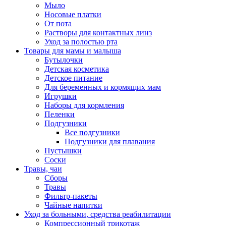
Мыло
Носовые платки
От пота
Растворы для контактных линз
Уход за полостью рта
Товары для мамы и малыша
Бутылочки
Детская косметика
Детское питание
Для беременных и кормящих мам
Игрушки
Наборы для кормления
Пеленки
Подгузники
Все подгузники
Подгузники для плавания
Пустышки
Соски
Травы, чаи
Сборы
Травы
Фильтр-пакеты
Чайные напитки
Уход за больными, средства реабилитации
Компрессионный трикотаж