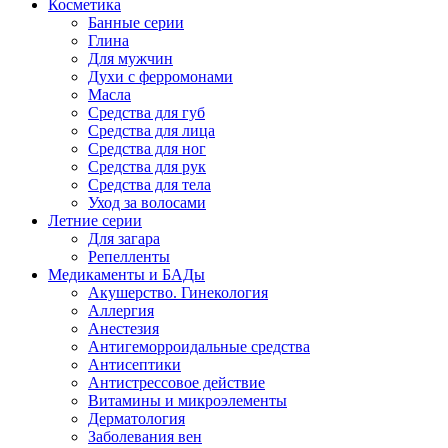
Косметика
Банные серии
Глина
Для мужчин
Духи с ферромонами
Масла
Средства для губ
Средства для лица
Средства для ног
Средства для рук
Средства для тела
Уход за волосами
Летние серии
Для загара
Репелленты
Медикаменты и БАДы
Акушерство. Гинекология
Аллергия
Анестезия
Антигеморроидальные средства
Антисептики
Антистрессовое действие
Витамины и микроэлементы
Дерматология
Заболевания вен