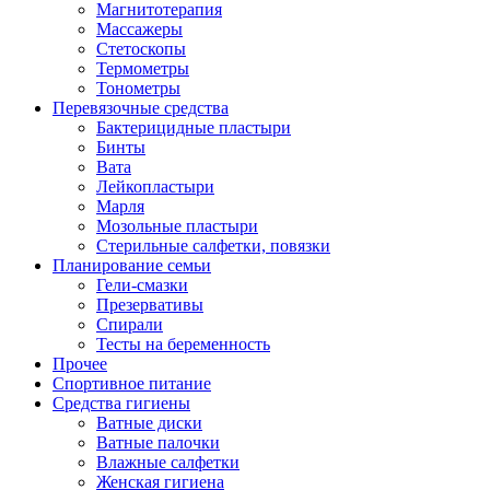
Магнитотерапия
Массажеры
Стетоскопы
Термометры
Тонометры
Перевязочные средства
Бактерицидные пластыри
Бинты
Вата
Лейкопластыри
Марля
Мозольные пластыри
Стерильные салфетки, повязки
Планирование семьи
Гели-смазки
Презервативы
Спирали
Тесты на беременность
Прочее
Спортивное питание
Средства гигиены
Ватные диски
Ватные палочки
Влажные салфетки
Женская гигиена