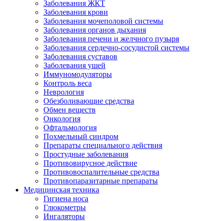
Заболевания ЖКТ
Заболевания крови
Заболевания мочеполовой системы
Заболевания органов дыхания
Заболевания печени и желчного пузыря
Заболевания сердечно-сосудистой системы
Заболевания суставов
Заболевания ушей
Иммуномодуляторы
Контроль веса
Неврология
Обезболивающие средства
Обмен веществ
Онкология
Офтальмология
Похмельный синдром
Препараты специального действия
Простудные заболевания
Противовирусное действие
Противовоспалительные средства
Противопаразитарные препараты
Медицинская техника
Гигиена носа
Глюкометры
Ингаляторы