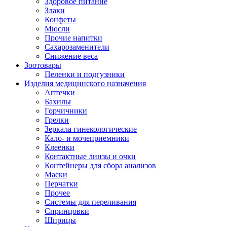
Здоровое питание
Злаки
Конфеты
Мюсли
Прочие напитки
Сахарозаменители
Снижение веса
Зоотовары
Пеленки и подгузники
Изделия медицинского назначения
Аптечки
Бахилы
Горчичники
Грелки
Зеркала гинекологические
Кало- и мочеприемники
Клеенки
Контактные линзы и очки
Контейнеры для сбора анализов
Маски
Перчатки
Прочее
Системы для переливания
Спринцовки
Шприцы